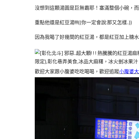
沒想到這顆湯圓是巨無霸耶！塞滿整個小碗，而
重點他還是紅豆湯!!!!((你一定會說:那又怎樣..))
因為我喝了好幾間的紅豆湯，都是紅豆加上糖水~(
歡迎大家跟小腹婆吃吃喝喝，歡迎追蹤
小腹婆大