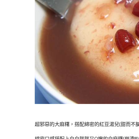
超邪惡的大麻糬，搭配綿密的紅豆湯兒(甜而不膩
綿密口感搭配上白白胖胖又Q嫩的白麻糬(崩潰!!!