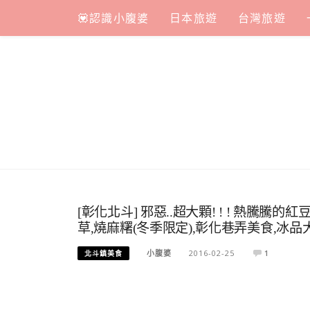
Skip
💟認識小腹婆
日本旅遊
台灣旅遊
to
content
[彰化北斗] 邪惡..超大顆! ! ! 熱騰
草,燒麻糬(冬季限定),彰化巷弄美食,冰
小腹婆
2016-02-25
1
北斗鎮美食