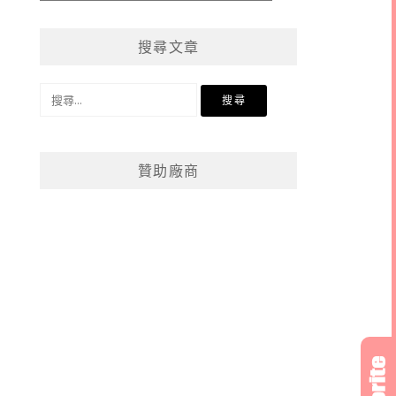
章
分
搜尋文章
類
搜
尋
關
鍵
贊助廠商
字: