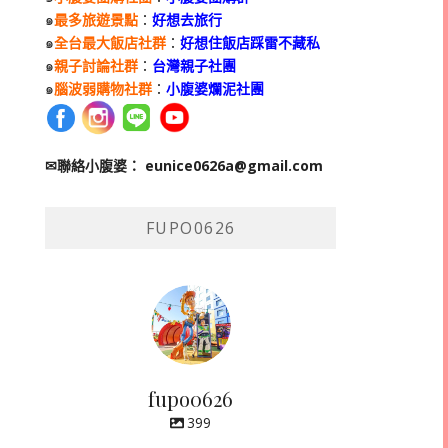
๑
最多旅遊景點
：
好想去旅行
๑
全台最大飯店社群
：
好想住飯店踩雷不藏私
๑
親子討論社群
：
台灣親子社團
๑
腦波弱購物社群
：
小腹婆爛泥社團
✉聯絡小腹婆：
eunice0626a@gmail.com
FUPO0626
fupo0626
399