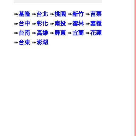
➠
基隆
➠
台北
➠
桃園
➠
新竹
➠
苗栗
➠
台中
➠
彰化
➠
南投
➠
雲林
➠
嘉義
➠
台南
➠
高雄
➠
屏東
➠
宜蘭
➠
花蓮
➠
台東
➠
澎湖