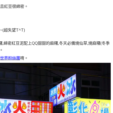
且紅豆很綿密。
超失望T^T)
世界粉絲團
唷。