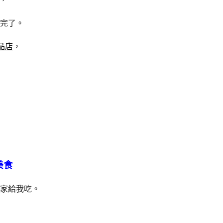
完了。
品店
，
美食
家給我吃。