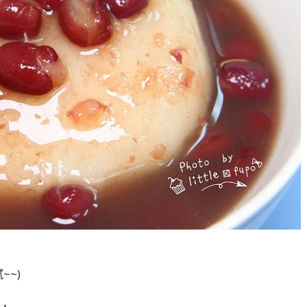
~~)
)，