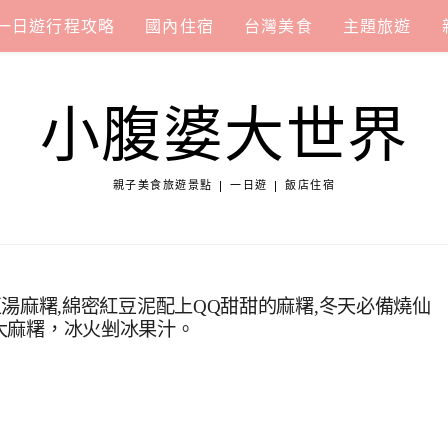
一日遊行程攻略
國內住宿
台灣美食
主題旅遊
小腹婆大世界
親子美食旅遊景點 | 一日遊 | 飯店住宿
騰的紅豆湯麻糬,綿密紅豆泥配上QQ甜甜的麻糬,冬天必備燒仙
品大麻糬，冰火剉冰果汁。