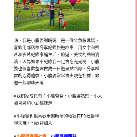
嗨，我是小腹婆謝晴晴，是一個金魚腦媽媽，
喜歡用部落格分享紀錄旅遊趣事，用文字和照
片和影片紀錄家庭生活、旅遊、美食的點點滴
滴，因為如果不紀錄我一定會忘光光啊。小腹
婆也很喜歡整理做成一日遊景點路線、分享踩
雷的心得體驗，小腹婆常常會出現在社群，歡
迎一起聊聊天唷
๑我們家成員有：小龍爸爸、小腹婆媽媽、小太
陽哥哥和小屁桃妹妹
๑小腹婆也很喜歡用謝晴晴的帳號在
FB
社群聊
聊天哦，也歡迎加入
๑
小腹婆團購社團
：
小腹婆團購群