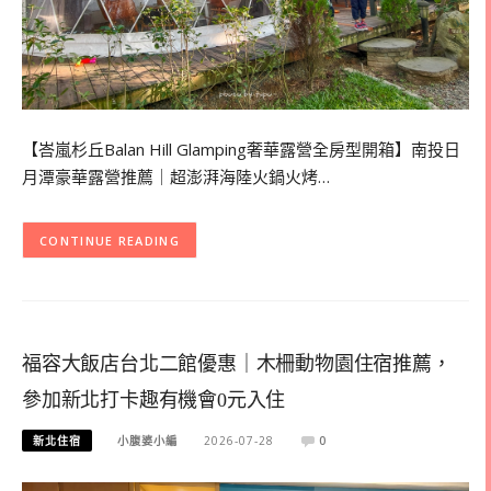
【峇嵐杉丘Balan Hill Glamping奢華露營全房型開箱】南投日
月潭豪華露營推薦｜超澎湃海陸火鍋火烤…
CONTINUE READING
福容大飯店台北二館優惠｜木柵動物園住宿推薦，
參加新北打卡趣有機會0元入住
新北住宿
小腹婆小編
2026-07-28
0