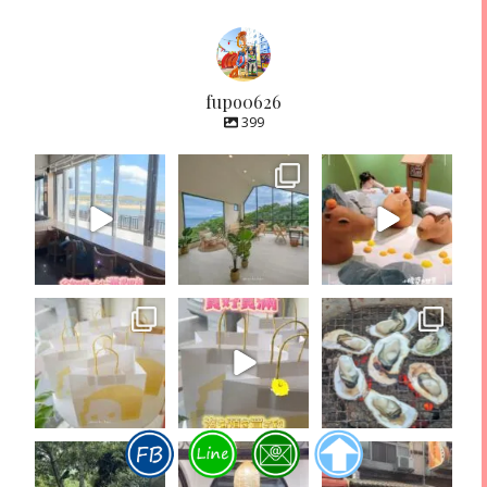
fupo0626
399