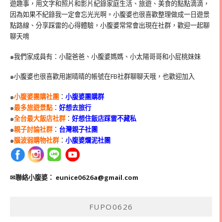
遊趣事，用文字和照片和影片紀錄家庭生活、旅遊、美食的點點滴滴，
因為如果不紀錄我一定會忘光光啊。小腹婆也很喜歡整理做成一日遊景
點路線、分享踩雷的心得體驗，小腹婆常常會出現在社群，歡迎一起聊
聊天唷
๑我們家成員有：小龍爸爸、小腹婆媽媽、小太陽哥哥和小屁桃妹妹
๑小腹婆也很喜歡用謝晴晴的帳號在
FB
社群聊聊天哦，也歡迎加入
๑
小腹婆團購社團
：
小腹婆團購群
๑
最多旅遊景點
：
好想去旅行
๑
全台最大飯店社群
：
好想住飯店踩雷不藏私
๑
親子討論社群
：
台灣親子社團
๑
腦波弱購物社群
：
小腹婆爛泥社團
✉聯絡小腹婆：
eunice0626a@gmail.com
FUPO0626