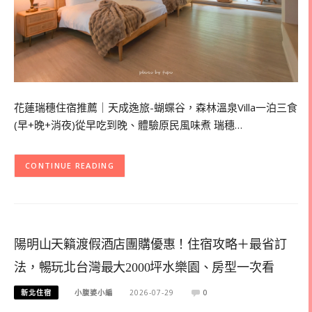
花蓮瑞穗住宿推薦｜天成逸旅-蝴蝶谷，森林溫泉Villa一泊三食
(早+晚+消夜)從早吃到晚、體驗原民風味煮 瑞穗…
CONTINUE READING
陽明山天籟渡假酒店團購優惠！住宿攻略＋最省訂
法，暢玩北台灣最大2000坪水樂園、房型一次看
新北住宿
小腹婆小編
2026-07-29
0