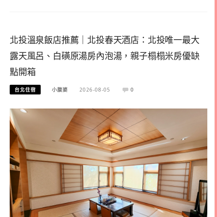
北投溫泉飯店推薦｜北投春天酒店：北投唯一最大
露天風呂、白磺原湯房內泡湯，親子榻榻米房優缺
點開箱
台北住宿
小腹婆
2026-08-05
0