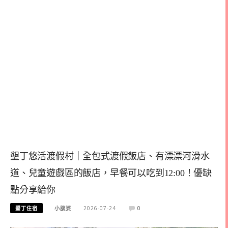
墾丁悠活渡假村｜全包式渡假飯店、有漂漂河滑水
道、兒童遊戲區的飯店，早餐可以吃到12:00！優缺
點分享給你
墾丁住宿
小腹婆
2026-07-24
0