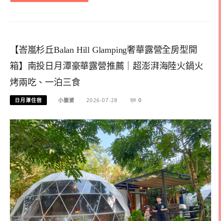
【峇嵐杉丘Balan Hill Glamping奢華露營全房型開
箱】南投日月潭豪華露營推薦｜超澎湃海陸火鍋火
烤兩吃、一泊三食
日月潭住宿
小腹婆
2026-07-28
0