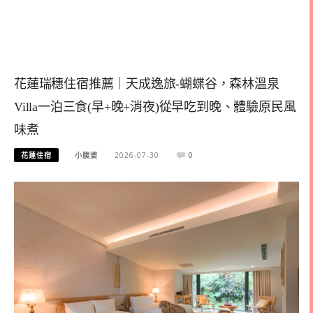
花蓮瑞穗住宿推薦｜天成逸旅-蝴蝶谷，森林溫泉
Villa一泊三食(早+晚+消夜)從早吃到晚、體驗原民風
味煮
花蓮住宿
小腹婆
2026-07-30
0