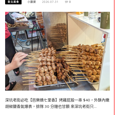
新北美食
小腹婆
2026-07-31
0
深坑老街必吃【芭樂嬌七里香】烤雞屁股一串 $40，外酥內嫩
胡椒鹽香氣爆表，排隊 30 分鐘也甘願 來深坑老街只…