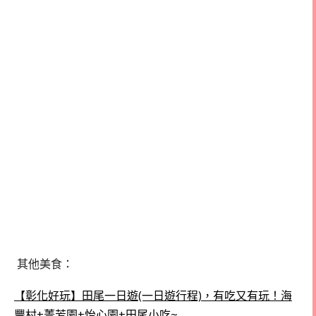
其他美食：
【彰化好玩】田尾一日遊(一日遊行程)，有吃又有玩！海
豐村+菁芳園+怡心園+田尾小吃~