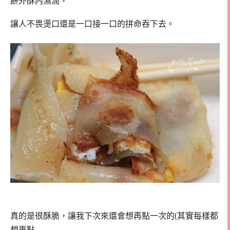
餅外酥內濕潤，
讓人不畏燙口還是一口接一口的拼命吞下去。
真的是很酥脆，讓我下次來還會想再點一次的(其實每樣都
想再點…