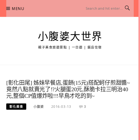
Skip
MENU
to
content
小腹婆大世界
親子美食旅遊景點 | 一日遊 | 飯店住宿
[彰化田尾] 姊妹早餐店,蛋餅(15元)搭配蚵仔煎甜醬~
竟然八點就賣光了!?火腿蛋20元,酥脆卡拉三明治40
元,整個CP值爆炸啦!!!早鳥才吃的到~
彰化美食
小腹婆
2016-03-13
3