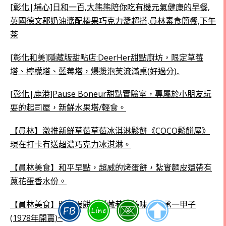
[彰化|埔心]日和一百,大熊熊陪你吃有機元氣健康的早餐,
英國德文郡奶油醬配榛果巧克力醬超搭,員林素食簡餐,下午
茶
[彰化和美]隱藏版甜點店:DeerHer甜點廚坊，限定草莓
塔、檸檬塔、藍莓塔，爆漿泡芙流滿桌(好過分)..
[彰化|鹿港]Pause Boneur甜點實驗室，專屬於小朋友玩
耍的起司屋，新鮮水果塔/輕食。
【員林】激推新鮮草莓草莓冰淇淋鬆餅《COCO鬆餅屋》
現在打卡有送超濃巧克力冰淇淋。
【員林美食】和平早點，超威的烤蛋餅，紮實麵皮還帶有
蔥花蛋香水份。
【員林美食】明倫蛋餅，隱藏巷弄美味，傳承一甲子
(1978年開賣)~