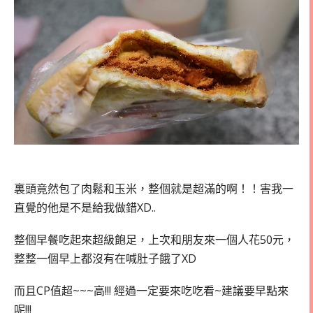
裏頭竟然包了肉鬆和玉米，整個就是超滿的啊！！害我一
直覺的他是不是給我做錯XD..
整個早餐吃起來超級飽足，上次和朋友來一個人花50元，
整整一個早上都沒有在喊肚子餓了XD
而且CP值超~~~高!!! 經過一定要來吃吃看~建議要早點來
呢!!!