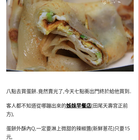
八點去買蛋餅..竟然賣光了,今天七點衝出門終於給他買到..
客人都不知道從哪蹦出來的
姊妹早餐店
(田尾天壽宮正前
方),
蛋餅外酥內Q,一定要淋上微甜的辣椒醬(新鮮蔥花)只要15
元,