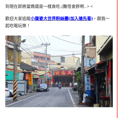
到現在即將當媽還是一樣貪吃..(難怪會胖啊…> <
歡迎大家追蹤
小腹婆大世界粉絲團(加入搶先看)
，跟我一
起吃喝玩樂！