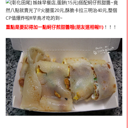
重點是要記得加一點蚵仔煎甜醬哦(朋友道相報!!)
！！！