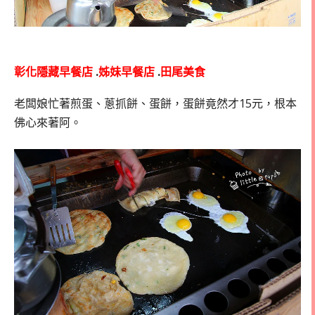
彰化隱藏早餐店
.
姊妹早餐店
.
田尾美食
老闆娘忙著煎蛋、蔥抓餅、蛋餅，蛋餅竟然才15元，根本
佛心來著阿。