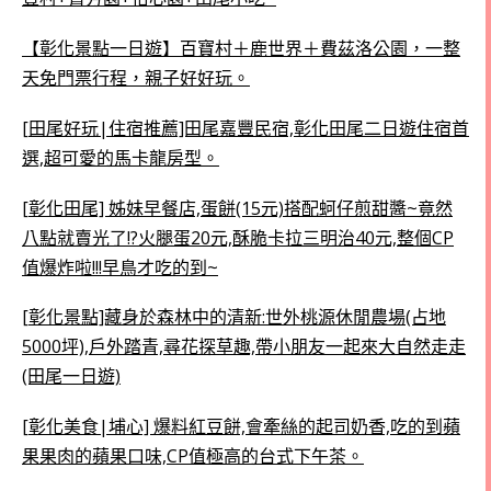
【彰化景點一日遊】百寶村＋鹿世界＋費茲洛公園，一整
天免門票行程，親子好好玩。
[田尾好玩|住宿推薦]田尾嘉豐民宿,彰化田尾二日遊住宿首
選,超可愛的馬卡龍房型。
[彰化田尾] 姊妹早餐店,蛋餅(15元)搭配蚵仔煎甜醬~竟然
八點就賣光了!?火腿蛋20元,酥脆卡拉三明治40元,整個CP
值爆炸啦!!!早鳥才吃的到~
[彰化景點]藏身於森林中的清新:世外桃源休閒農場(占地
5000坪),戶外踏青,尋花探草趣,帶小朋友一起來大自然走走
(田尾一日遊)
[彰化美食|埔心] 爆料紅豆餅,會牽絲的起司奶香,吃的到蘋
果果肉的蘋果口味,CP值極高的台式下午茶。