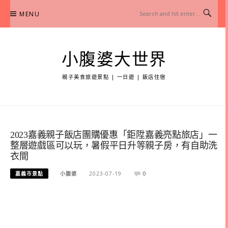
Skip
MENU
to
content
小腹婆大世界
親子美食旅遊景點 | 一日遊 | 飯店住宿
2023嘉義親子飯店團購優惠「鉅陞嘉義亮點旅店」一
整層遊戲區可以玩，暑假平日升等親子房，有自助洗
衣間
嘉義市景點
小腹婆
2023-07-19
0