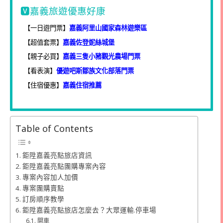
🆅嘉義旅遊優惠好康
【一日遊門票】
嘉義阿里山國家森林遊樂區
【超值套票】
嘉義佐登妮絲城堡
【親子必買】
嘉義三隻小豬觀光農場門票
【看表演】
優遊吧斯鄒族文化部落門票
【住宿優惠】
嘉義住宿推薦
Table of Contents
鉅陞嘉義亮點旅店資訊
鉅陞嘉義亮點團購專案內容
專案內容加人加價
專案團購賣點
訂房順序教學
鉅陞嘉義亮點旅店怎麼去？大眾運輸.停車場
開車