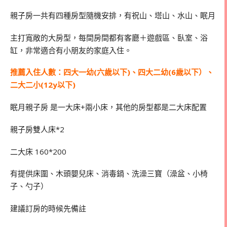
親子房一共有四種房型隨機安排，有祝山、塔山、水山、眠月
主打寬敞的大房型，每間房間都有客廳＋遊戲區、臥室、浴
缸，非常適合有小朋友的家庭入住。
推薦入住人數：四大一幼(六歲以下)、四大二幼(6歲以下）、
二大二小(12y以下)
眠月親子房 是一大床+兩小床，其他的房型都是二大床配置
親子房雙人床*2
二大床 160*200
有提供床圍、木頭嬰兒床、消毒鍋、洗澡三寶（澡盆、小椅
子、勺子）
建議訂房的時候先備註