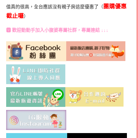
團購優惠
值真的很高，全台應該沒有親子房這麼優惠了（
截止囉
）
🆅 歡迎動動手加入
小腹婆專屬社群
，專屬連結 ↓↓↓