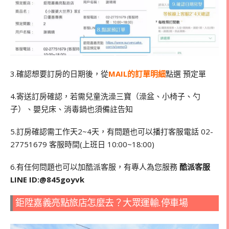
3.確認想要訂房的日期後，從
MAIL的訂單明細
點選 預定單
4.寄送訂房確認，若需兒童洗澡三寶（澡盆、小椅子、勺
子）、嬰兒床、消毒鍋也須備註告知
5.訂房確認需工作天2~4天，有問題也可以播打客服電話 02-
27751679 客服時間(上班日 10:00~18:00)
6.有任何問題也可以加酷派客服，有專人為您服務
酷派客服
LINE ID:@845goyvk
鉅陞嘉義亮點旅店怎麼去？大眾運輸.停車場