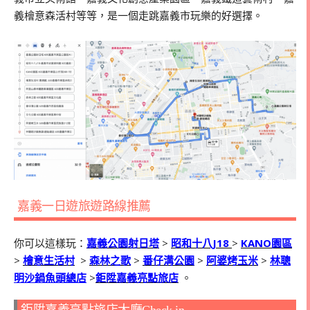
義檜意森活村等等，是一個走跳嘉義市玩樂的好選擇。
嘉義一日遊旅遊路線推薦
你可以這樣玩：
嘉義公園射日塔
>
昭和十八J18
>
KANO園區
>
檜意生活村
>
森林之歌
>
番仔溝公園
>
阿婆烤玉米
>
林聰
明沙鍋魚頭總店
>
鉅陞嘉義亮點旅店
。