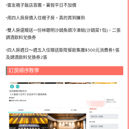
•雷友親子飯店首團，暑假平日不加價
•用四人房房價入住親子房，真的買到賺到
•雙人房還贈送一份林聰明沙鍋魚頭冷凍組(沙鍋菜1包)、二張
調酒飲料兌換券
•四人房週日～週五入住贈送鉅陞餐飲集團$500元消費券1張
及調酒飲料兌換券2張
訂房順序教學