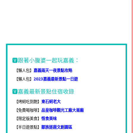
🆅跟著小腹婆一起玩嘉義：
【懶人包】
嘉義兩天一夜景點攻略
【懶人包】
2023嘉義最新景點一日遊
🆅嘉義最新景點住宿收錄
【烤蚵吃到飽】
東石蚵老大
【免費喝咖啡】
品皇咖啡觀光工廠大崙廠
【限定版美食】
悟食美味
【半日遊景點】
鄒族逐鹿文創園區