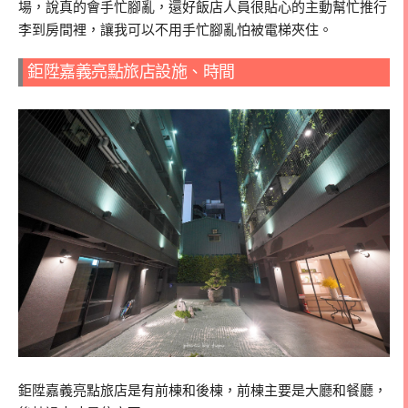
場，說真的會手忙腳亂，還好飯店人員很貼心的主動幫忙推行
李到房間裡，讓我可以不用手忙腳亂怕被電梯夾住。
鉅陞嘉義亮點旅店設施、時間
鉅陞嘉義亮點旅店是有前棟和後棟，前棟主要是大廳和餐廳，