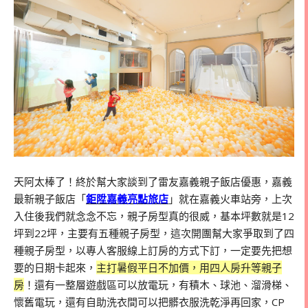
天阿太棒了！終於幫大家談到了雷友嘉義親子飯店優惠，嘉義
最新親子飯店「
鉅陞嘉義亮點旅店
」就在嘉義火車站旁，上次
入住後我們就念念不忘，親子房型真的很威，基本坪數就是
12
坪到
22
坪，主要有五種親子房型，這次開團幫大家爭取到了四
種親子房型，以專人客服線上訂房的方式下訂，一定要先把想
要的日期卡起來，
主打暑假平日不加價，用四人房升等親子
房
！還有一整層遊戲區可以放電玩，有積木、球池、溜滑梯、
懷舊電玩，還有自助洗衣間可以把髒衣服洗乾淨再回家，CP