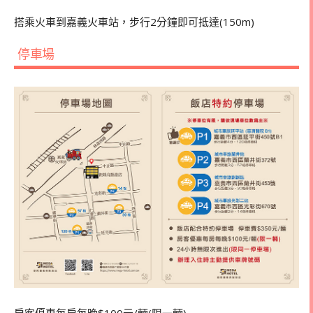
搭乘火車到嘉義火車站，步行2分鐘即可抵達(150m)
停車場
房客優惠每房每晚$100元/輛(限一輛)