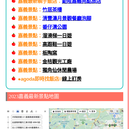
嘉義最新親子飯店：
鉅陞嘉義亮點旅店
嘉義景點：
竹居茶樓
嘉義景點：
清豐濤月景觀餐廳泡腳
嘉義景點：
番仔溝公園
嘉義景點：
溜滑梯一日遊
嘉義景點：
高跟鞋一日遊
嘉義景點：
板陶窯
嘉義景點：
金桔觀光工廠
嘉義景點：
獨角仙休閒農場
●agoda即時找飯店
//
線上訂房
2023嘉義最新景點地圖