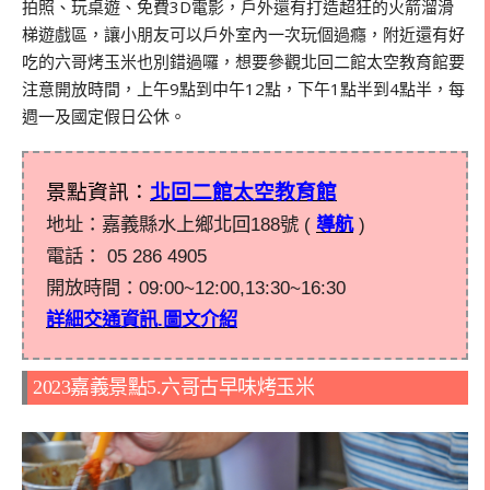
拍照、玩桌遊、免費3D電影，戶外還有打造超狂的火箭溜滑
梯遊戲區，讓小朋友可以戶外室內一次玩個過癮，附近還有好
吃的六哥烤玉米也別錯過囉，想要參觀北回二館太空教育館要
注意開放時間，上午9點到中午12點，下午1點半到4點半，每
週一及國定假日公休。
景點資訊：
北回二館太空教育館
地址：嘉義縣水上鄉北回188號 (
導航
)
電話：
05 286 4905
開放時間：09:00~12:00,13:30~16:30
詳細交通資訊.圖文介紹
2023嘉義景點5.六哥古早味烤玉米