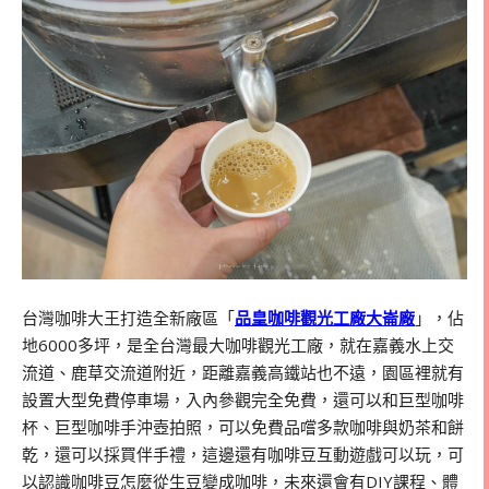
台灣咖啡大王打造全新廠區「
品皇咖啡觀光工廠大崙廠
」，佔
地6000多坪，是全台灣最大咖啡觀光工廠，就在嘉義水上交
流道、鹿草交流道附近，距離嘉義高鐵站也不遠，園區裡就有
設置大型免費停車場，入內參觀完全免費，還可以和巨型咖啡
杯、巨型咖啡手沖壺拍照，可以免費品嚐多款咖啡與奶茶和餅
乾，還可以採買伴手禮，這邊還有咖啡豆互動遊戲可以玩，可
以認識咖啡豆怎麼從生豆變成咖啡，未來還會有DIY課程、體