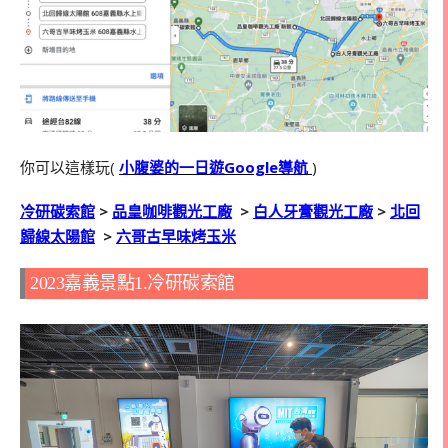
你可以這樣玩(
小腹婆的一日遊Google導航
)
冷研碳索館
>
品皇咖啡觀光工廠
>
白人牙膏觀光工廠
>
北回
歸線太陽館
>
六哥古早味烤玉米
2023嘉義景點1.冷研碳索館