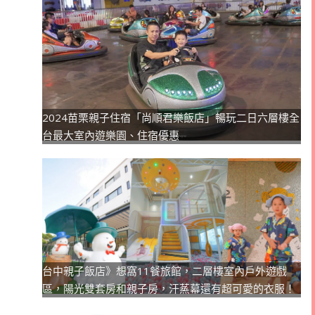
2024苗栗親子住宿「尚順君樂飯店」暢玩二日六層樓全
台最大室內遊樂園、住宿優惠
台中親子飯店》想窩11餐旅館，二層樓室內戶外遊戲
區，陽光雙套房和親子房，汗蒸幕還有超可愛的衣服！