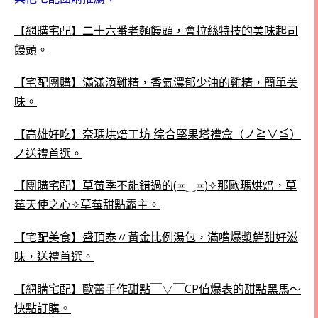
【網購宅配】二十六番老麵饅頭，會拉絲特技的美味起司
饅頭。
【宅配團購】滿滿滴雞精，香氣濃郁少油的雞精，簡單美
味。
【高雄好吃】奈瑪烘焙工坊 综合堅果塔禮盒（ノ≧∀≦）
ノ送禮首選。
【團購宅配】草莓季不能錯過的(≖‿≖)✧那歐瑪烘焙，草
莓天使之心✧草莓甜點霸主。
【宅配美食】盛頂泰〃黃金比例湯包，滿嘴爆漿鮮甜好滋
味，送禮首選。
【網購宅配】歐蕾手作甜點￣▽￣CP值爆表的甜點黑馬～
快點訂購。