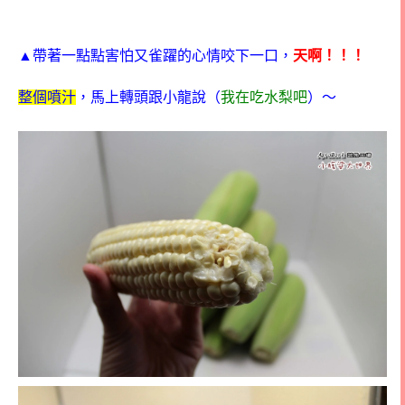
▲
帶著一點點害怕又雀躍的心情咬下一口，
天啊！！！
整個噴汁
，馬上轉頭跟小龍說（
我在吃水梨吧
）～