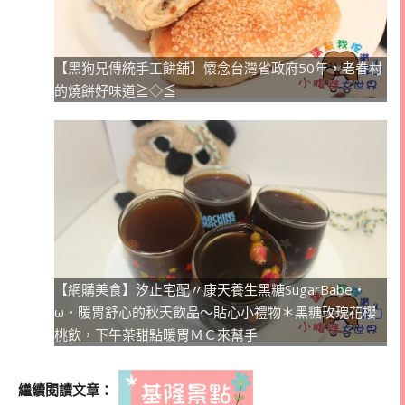
【黑狗兄傳統手工餅舖】懷念台灣省政府50年，老眷村
的燒餅好味道≧◇≦
【網購美食】汐止宅配〃康天養生黑糖SugarBabe・
ω・暖胃舒心的秋天飲品～貼心小禮物＊黑糖玫瑰花櫻
桃飲，下午茶甜點暖胃ＭＣ來幫手
繼續閱讀文章：