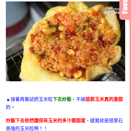
▲
接著再嘗試把玉米粒
下去炒飯
，不過
這款玉米真的激甜
的。
炒飯下去依然還保有玉米的多汁跟甜度
，感覺就是很厚石
高強的玉米粒啊！！