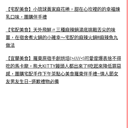
【宅配美食】小琉球黃家麻花捲，甜在心坎裡的的幸福煉
乳口味，團購伴手禮
【宅配美食】天外飛鮮〃三種麻辣鍋湯底挑戰舌尖的味
蕾，在宿舍煮火鍋的小確幸～宅配的麻辣火鍋!!!麻辣魚丸
做法
【宜蘭美食】羅東原宿手創烘培(>////<)可愛度爆表捨不得
吃的馬卡龍，熊大KITTY饅頭人都出來了!!吃起來降低罪惡
感，團購宅配手作下午茶點心美食羅東伴手禮~情人節女
友男友生日~道歉禮物必備