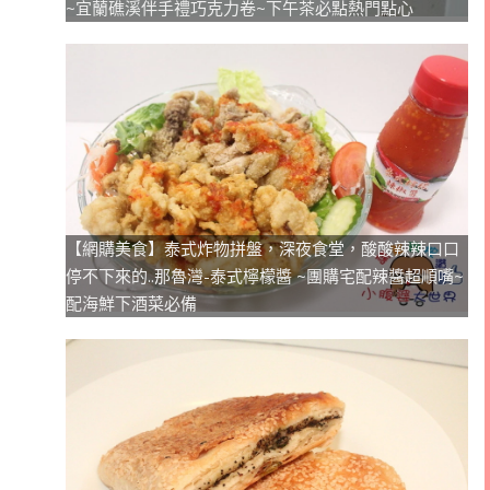
~宜蘭礁溪伴手禮巧克力卷~下午茶必點熱門點心
【網購美食】泰式炸物拼盤，深夜食堂，酸酸辣辣口口
停不下來的..那魯灣-泰式檸檬醬 ~團購宅配辣醬超順嘴~
配海鮮下酒菜必備