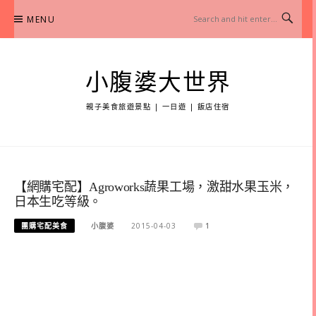
Skip
MENU
to
content
小腹婆大世界
親子美食旅遊景點 | 一日遊 | 飯店住宿
【網購宅配】Agroworks蔬果工場，激甜水果玉米，
日本生吃等級。
團購宅配美食
小腹婆
2015-04-03
1