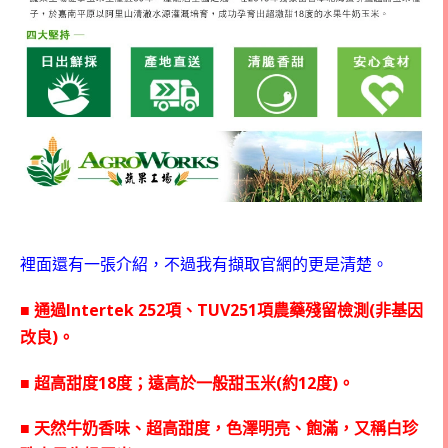
裡面還有一張介紹，不過我有擷取官網的更是清楚。
Intertek 252
TUV251
(
■
通過
項、
項農藥殘留檢測
非基因
)
改良
。
18
(
12
)
■
超高甜度
度；遠高於一般甜玉米
約
度
。
■
天然牛奶香味、超高甜度，色澤明亮、飽滿，又稱白珍