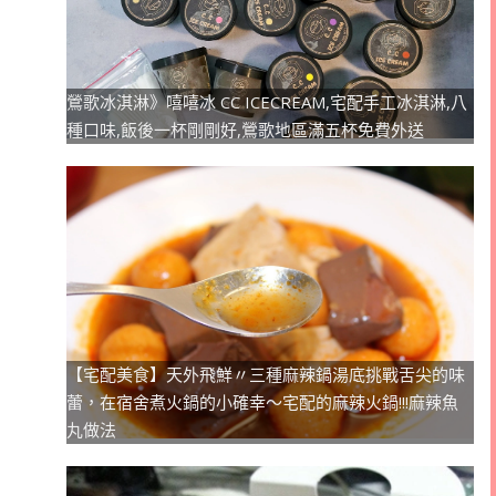
鶯歌冰淇淋》嘻嘻冰 CC ICECREAM,宅配手工冰淇淋,八
種口味,飯後一杯剛剛好,鶯歌地區滿五杯免費外送
【宅配美食】天外飛鮮〃三種麻辣鍋湯底挑戰舌尖的味
蕾，在宿舍煮火鍋的小確幸～宅配的麻辣火鍋!!!麻辣魚
丸做法