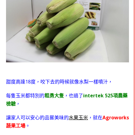
18
甜度高達
度，咬下去的時候就像水梨一樣噴汁，
intertek 525
每隻玉米都特別的
粗勇大隻
，也過了
項農藥
檢驗
，
Agroworks
讓家人可以安心的品嘗美味的
水果玉米
，就在
蔬果工場
。