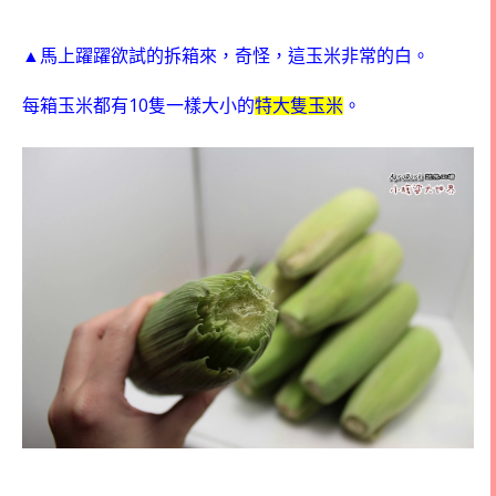
▲馬上躍躍欲試的拆箱來，奇怪，這玉米非常的白。
10
每箱玉米都有
隻一樣大小的
特大隻玉米
。