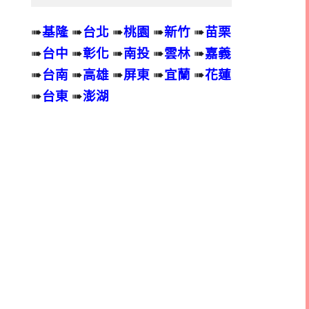
➠
基隆
➠
台北
➠
桃園
➠
新竹
➠
苗栗
➠
台中
➠
彰化
➠
南投
➠
雲林
➠
嘉義
➠
台南
➠
高雄
➠
屏東
➠
宜蘭
➠
花蓮
➠
台東
➠
澎湖