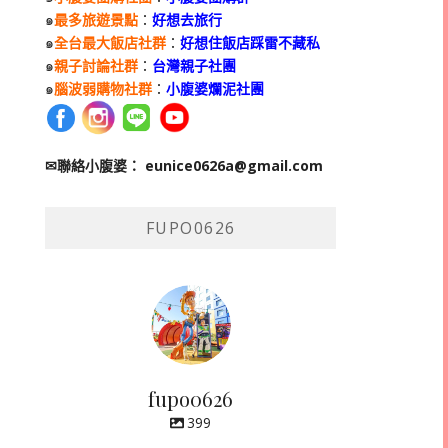
๑
最多旅遊景點
：
好想去旅行
๑
全台最大飯店社群
：
好想住飯店踩雷不藏私
๑
親子討論社群
：
台灣親子社團
๑
腦波弱購物社群
：
小腹婆爛泥社團
✉聯絡小腹婆：
eunice0626a@gmail.com
FUPO0626
fupo0626
399