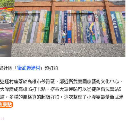
繪社區「
衛武迷迷村
」超好拍
迷迷村座落於高雄市苓雅區，鄰近衛武營國家藝術文化中心，
大噪變成高雄
IG
打卡點，搭乘大眾運輸可以從捷運衛武營站
5
繪，多種的風格真的超級好拍，這次整理了小腹婆最愛衛武迷
夜景點
↓↓