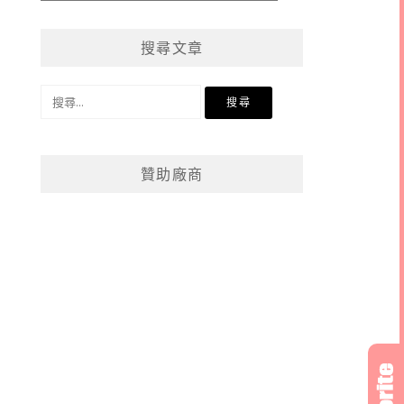
章
分
搜尋文章
類
搜
尋
關
鍵
贊助廠商
字: