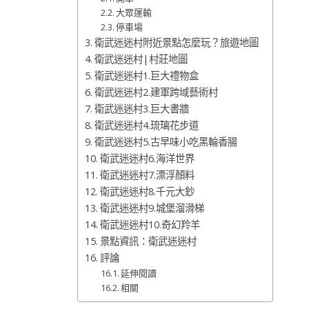
大眾運輸
停車場
衛武迷迷村附近景點怎麼玩？旅遊地圖
衛武迷迷村|村莊地圖
衛武迷迷村1.巨大禮物盒
衛武迷迷村2.建軍跨域藝術村
衛武迷迷村3.巨大書牆
衛武迷迷村4.琉璃花步道
衛武迷迷村5.古早味小吃黑輪香腸
衛武迷迷村6.海洋世界
衛武迷迷村7.漂浮顏料
衛武迷迷村8.千元大鈔
衛武迷迷村9.城堡溜滑梯
衛武迷迷村10.奇幻羚羊
景點資訊：衛武迷迷村
評論
延伸閱讀
相關