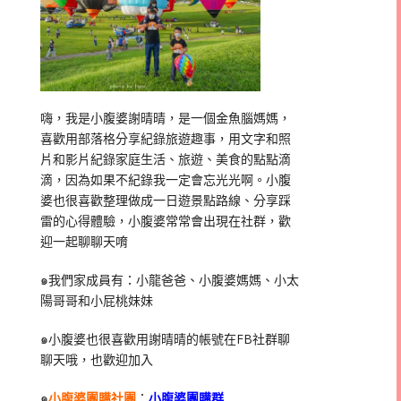
嗨，我是小腹婆謝晴晴，是一個金魚腦媽媽，
喜歡用部落格分享紀錄旅遊趣事，用文字和照
片和影片紀錄家庭生活、旅遊、美食的點點滴
滴，因為如果不紀錄我一定會忘光光啊。小腹
婆也很喜歡整理做成一日遊景點路線、分享踩
雷的心得體驗，小腹婆常常會出現在社群，歡
迎一起聊聊天唷
๑我們家成員有：小龍爸爸、小腹婆媽媽、小太
陽哥哥和小屁桃妹妹
๑小腹婆也很喜歡用謝晴晴的帳號在
FB
社群聊
聊天哦，也歡迎加入
๑
小腹婆團購社團
：
小腹婆團購群