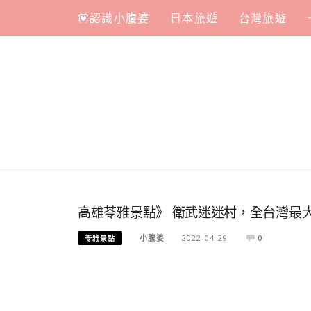
Skip
💟認識小腹婆
日本旅遊
台灣旅遊
to
content
高雄苓雅景點》 衛武迷迷村，全台灣最大
小腹婆
2022-04-29
0
苓雅景點