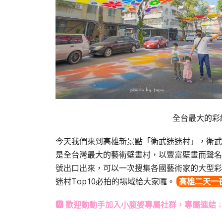
全台最大的彩
今天我們來到高雄新景點「衛武迷迷村」，衛武
是全台灣最大的藝術壁畫村，以豐富壁畫而聲名
號出口出來，可以一次搜集各國藝術家的大型彩
迷村
Top10
必拍的場域給大家囉。
高雄二天一
🆅 歡迎動動手加入
小腹婆專屬社群
，專屬連結 ↓