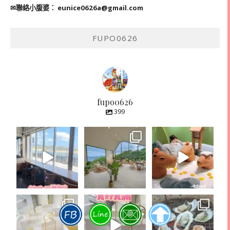
✉聯絡小腹婆：
eunice0626a@gmail.com
FUPO0626
fupo0626
399