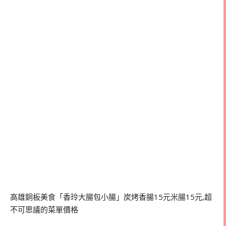
高雄銅板美食「香玲大腸包小腸」炭烤香腸15元米腸15元,超
不可思議的菜單價格