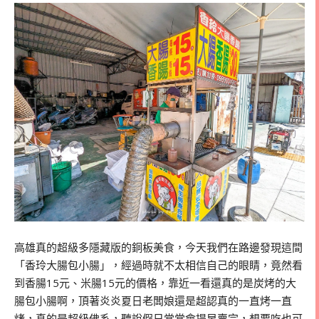
高雄真的超級多隱藏版的銅板美食，今天我們在路邊發現這間
「香玲大腸包小腸」，經過時就不太相信自己的眼睛，竟然看
到香腸15元、米腸15元的價格，靠近一看還真的是炭烤的大
腸包小腸啊，頂著炎炎夏日老闆娘還是超認真的一直烤一直
烤，真的是超級佛系，聽說假日常常會提早賣完，想要吃也可