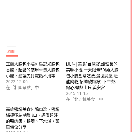
相關
宜蘭大腸包小腸》吳記米腸包
[北斗|美食]台灣寶,護理長的
香腸，超酷的裝甲車賣大腸包
美味小攤,一天限量50組(大腸
小腸，建議先打電話不用等
包小腸創意吃法,混世魔堡,恐
2022-12-06
龍肉乾,招牌酸梅綠) 下午茶.
在「壯圍景點」中
點心.微熱山丘.奠安宮
2015-11-15
在「北斗鎮美食」中
高雄鹽埕美食》鴨肉珍，鹽埕
埔捷運站4號出口，評價超好
的鴨肉飯、鴨腿、下水湯，菜
單價位分享