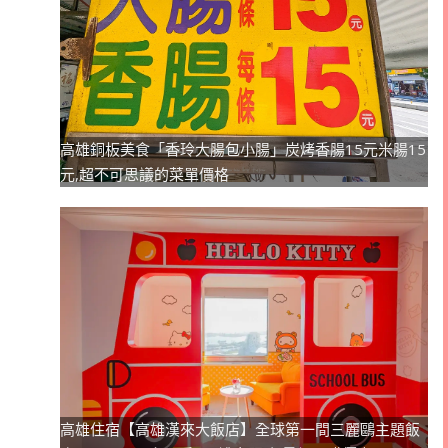
高雄銅板美食「香玲大腸包小腸」炭烤香腸15元米腸15
元,超不可思議的菜單價格
高雄住宿【高雄漢來大飯店】全球第一間三麗鷗主題飯