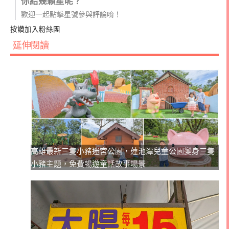
你給幾顆星呢？
歡迎一起點擊星號參與評論唷！
按讚加入粉絲團
延伸閱讀
高雄最新三隻小豬迷宮公園，蓮池潭兒童公園變身三隻
小豬主題，免費暢遊童話故事場景