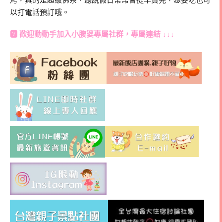
以打電話預訂哦。
🆅 歡迎動動手加入
小腹婆專屬社群
，專屬連結 ↓↓↓