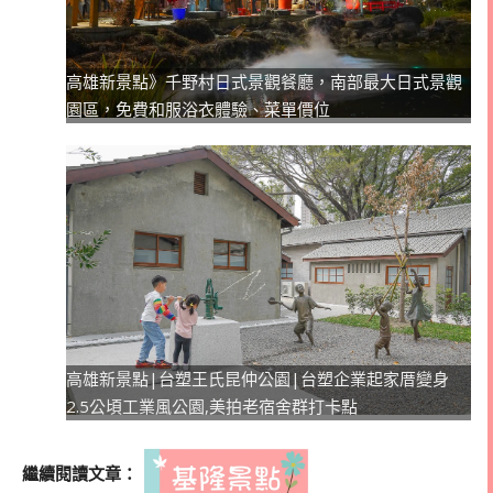
高雄新景點》千野村日式景觀餐廳，南部最大日式景觀
園區，免費和服浴衣體驗、菜單價位
高雄新景點|台塑王氏昆仲公園|台塑企業起家厝變身
2.5公頃工業風公園,美拍老宿舍群打卡點
繼續閱讀文章：