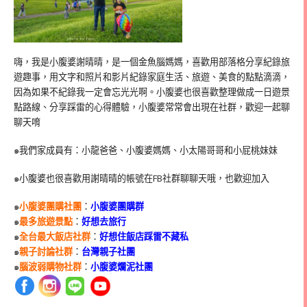
嗨，我是小腹婆謝晴晴，是一個金魚腦媽媽，喜歡用部落格分享紀錄旅
遊趣事，用文字和照片和影片紀錄家庭生活、旅遊、美食的點點滴滴，
因為如果不紀錄我一定會忘光光啊。小腹婆也很喜歡整理做成一日遊景
點路線、分享踩雷的心得體驗，小腹婆常常會出現在社群，歡迎一起聊
聊天唷
๑我們家成員有：小龍爸爸、小腹婆媽媽、小太陽哥哥和小屁桃妹妹
๑小腹婆也很喜歡用謝晴晴的帳號在
FB
社群聊聊天哦，也歡迎加入
๑
小腹婆團購社團
：
小腹婆團購群
๑
最多旅遊景點
：
好想去旅行
๑
全台最大飯店社群
：
好想住飯店踩雷不藏私
๑
親子討論社群
：
台灣親子社團
๑
腦波弱購物社群
：
小腹婆爛泥社團