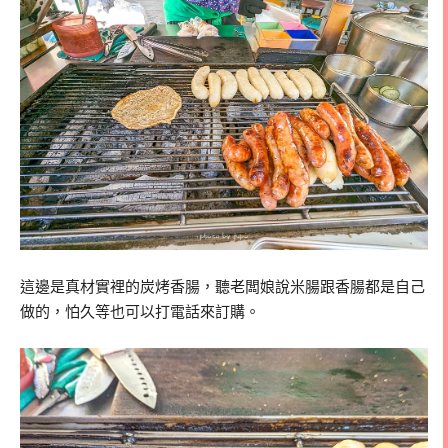
這邊是真材實裡的炭烤香腸，聽老闆娘說米腸跟香腸都是自己
做的，怕久等也可以打電話來訂購。