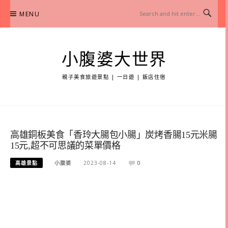
Skip
MENU
to
content
小腹婆大世界
親子美食旅遊景點 | 一日遊 | 飯店住宿
高雄銅板美食「香玲大腸包小腸」炭烤香腸15元米腸
15元,超不可思議的菜單價格
高雄景點
小腹婆
2023-08-14
0