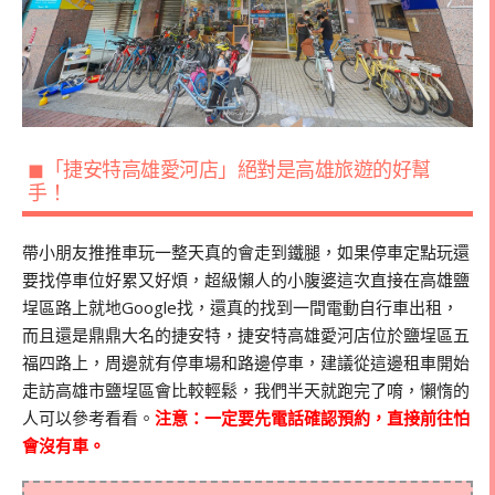
◼「捷安特高雄愛河店」絕對是高雄旅遊的好幫
手！
帶小朋友推推車玩一整天真的會走到鐵腿，如果停車定點玩還
要找停車位好累又好煩，超級懶人的小腹婆這次直接在高雄鹽
埕區路上就地Google找，還真的找到一間電動自行車出租，
而且還是鼎鼎大名的捷安特，捷安特高雄愛河店位於鹽埕區五
福四路上，周邊就有停車場和路邊停車，建議從這邊租車開始
走訪高雄市鹽埕區會比較輕鬆，我們半天就跑完了唷，懶惰的
人可以參考看看。
注意：一定要先電話確認預約，直接前往怕
會沒有車。