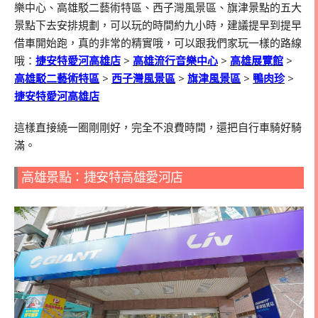
樂中心、高雄駁二藝術特區、西子灣風景區、旗津景點的五大
景點下去安排規劃，可以玩的時間約九小時，建議提早到提早
借車開始跑，真的非常的精實哦，可以跟我們家玩一樣的路線
哦：
捷安特愛河高雄店
>
高雄流行音樂中心
>
高雄展覽館
>
高雄駁二藝術特區
>
西子灣風景區
>
旗津風景區
>
鴨肉珍
>
捷安特愛河高雄店
這樣直接繞一圈剛剛好，完全不浪費時間，還把自行車騎好騎
滿。
高雄景點：捷安特高雄愛河店