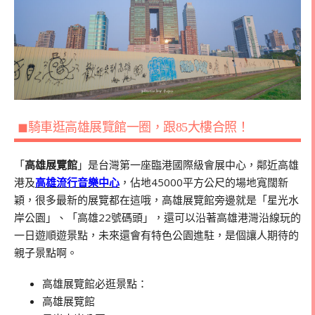
◼騎車逛高雄展覽館一圈，跟85大樓合照！
「
高雄展覽館
」是台灣第一座臨港國際級會展中心，鄰近高雄
港及
高雄流行音樂中心
，佔地
45000
平方公尺的場地寬闊新
穎，很多最新的展覽都在這哦，高雄展覽館旁邊就是「星光水
岸公園」、「高雄22號碼頭」，還可以沿著高雄港灣沿線玩的
一日遊順遊景點，未來還會有特色公園進駐，是個讓人期待的
親子景點啊。
高雄展覽館必逛景點：
高雄展覽館