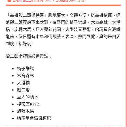
◼高雄駁二藝術特區，20個必遊景點
「高雄駁二藝術特區」腹地廣大，交通方便，搭高雄捷運、輕
軌駁二蓬萊站下車就到，有熱門的椅子樂譜、木育森林、大港
橋、旋轉木馬、巨人夢幻花園、大型裝置藝術、哈瑪星台灣鐵
道館，假日還有市集和街頭藝人表演、熱門展覽，真的是白天
到晚上都好玩。
駁二藝術特區必逛景點：
椅子樂譜
木育森林
大港橋
駁二塔
巨人的積木
棧貳庫KW2
旋轉木馬
哈瑪星台灣鐵道館