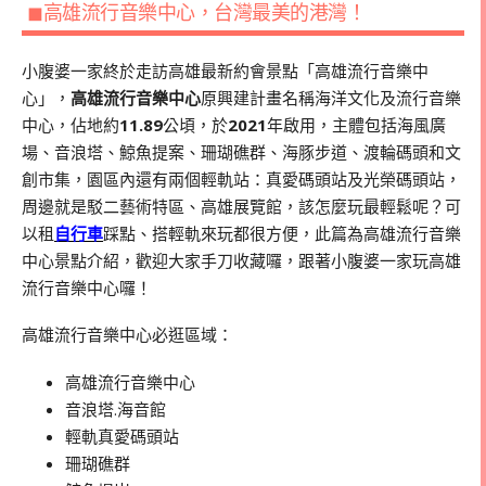
◼高雄流行音樂中心，台灣最美的港灣！
小腹婆一家終於走訪高雄最新約會景點「高雄流行音樂中
心」，
高雄流行音樂中心
原興建計畫名稱海洋文化及流行音樂
中心，佔地約
11.89
公頃，於
2021
年啟用，主體包括海風廣
場、音浪塔、鯨魚提案、珊瑚礁群、海豚步道、渡輪碼頭和文
創市集，園區內還有兩個輕軌站：真愛碼頭站及光榮碼頭站，
周邊就是駁二藝術特區、高雄展覽館，該怎麼玩最輕鬆呢？可
以租
自行車
踩點、搭輕軌來玩都很方便，此篇為高雄流行音樂
中心景點介紹，歡迎大家手刀收藏囉，跟著小腹婆一家玩高雄
流行音樂中心囉！
高雄流行音樂中心必逛區域：
高雄流行音樂中心
音浪塔.海音館
輕軌真愛碼頭站
珊瑚礁群