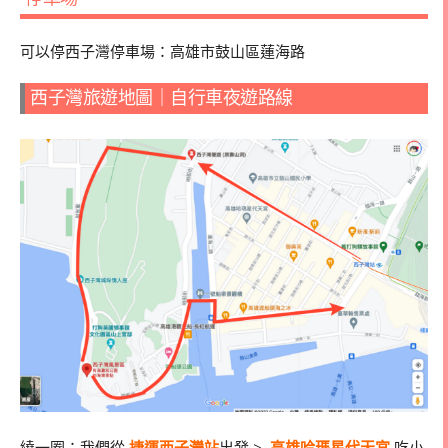
可以停西子灣停車場：高雄市鼓山區蓮海路
西子灣旅遊地圖｜自行車夜遊路線
繞一圈：我們從
捷運西子灣站
出發 >
高雄哈瑪星代天宮
吃小