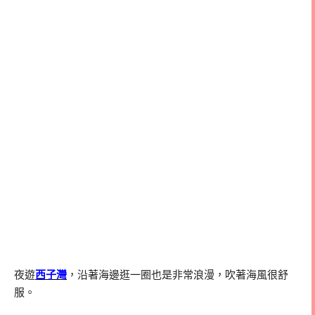
夜遊
西子灣
，沿著海邊逛一圈也是非常浪漫，吹著海風很舒
服。