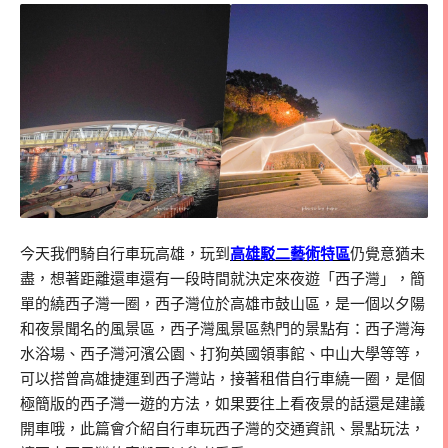
今天我們騎自行車玩高雄，玩到
高雄駁二藝術特區
仍覺意猶未
盡，想著距離還車還有一段時間就決定來夜遊「西子灣」，簡
單的繞西子灣一圈，西子灣位於高雄市鼓山區，是一個以夕陽
和夜景聞名的風景區，西子灣風景區熱門的景點有：西子灣海
水浴場、西子灣河濱公園、打狗英國領事館、中山大學等等，
可以搭曾高雄捷運到西子灣站，接著租借自行車繞一圈，是個
極簡版的西子灣一遊的方法，如果要往上看夜景的話還是建議
開車哦，此篇會介紹自行車玩西子灣的交通資訊、景點玩法，