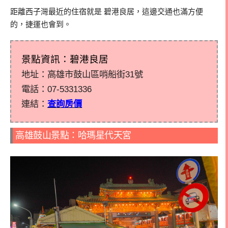
距離西子灣最近的住宿就是 碧港良居，這邊交通也滿方便
的，捷運也會到。
景點資訊：碧港良居
地址：高雄市鼓山區哨船街31號
電話：07-5331336
連結：
查詢房價
高雄鼓山景點：哈瑪星代天宮