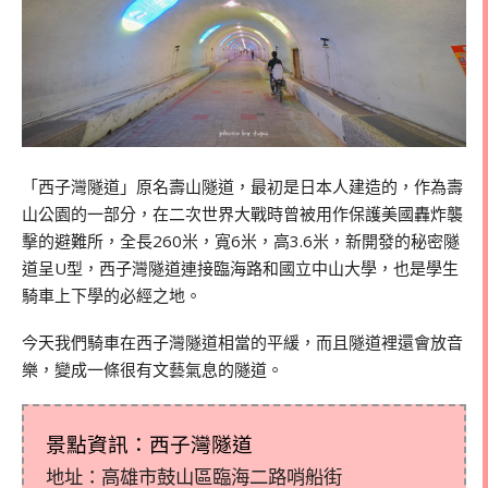
「西子灣隧道」原名壽山隧道，最初是日本人建造的，作為壽
山公園的一部分，在二次世界大戰時曾被用作保護美國轟炸襲
擊的避難所，全長
260
米，寬
6
米，高
3.6
米，新開發的秘密隧
道呈
U
型，西子灣隧道連接臨海路和國立中山大學，也是學生
騎車上下學的必經之地。
今天我們騎車在西子灣隧道相當的平緩，而且隧道裡還會放音
樂，變成一條很有文藝氣息的隧道。
景點資訊：西子灣隧道
地址：高雄市鼓山區臨海二路哨船街