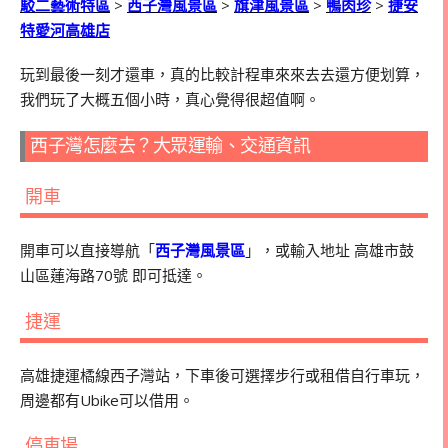
駁二藝術特區
>
西子灣風景區
>
旗津風景區
>
鴨肉珍
>
捷安
特愛河高雄店
玩到最後一刻才還車，真的比較計程車來來去去還方便划算，
我們玩了大概五個小時，真心覺得很超值啊。
西子灣怎麼去？大眾運輸、交通資訊
開車
開車可以直接導航「
西子灣風景區
」，或輸入地址 高雄市鼓
山區蓮海路70號 即可抵達。
捷運
高雄捷運橘線西子灣站，下車後可選擇步行或租借自行車玩，
周邊都有Ubike可以借用。
停車場