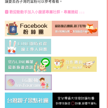
讓要去西子灣的富粉可以參考看看。
🆅 歡迎動動手加入
小腹婆專屬社群
，專屬連結 ↓↓↓