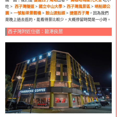
吃 >
西子灣隧道
>
國立中山大學
>
西子灣風景區
>
哨船頭公
園
>
一號船渠景觀橋
>
鼓山渡船頭
>
捷運西子灣
，因為我們
是晚上過去逛的，能看得景比較少，大概停留時間是一小時。
西子灣附近住宿：碧港良居