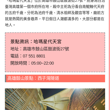
「
哈瑪星代天宮
」位於高雄市鼓山區鼓波街
27
號，前身為日治
臺灣高雄第一個市府所在地，殿中主祀為分香自南鯤鯓代天府
的五府千歲，分祀為池府千歲、清水祖師及觀音等等，廟前方
就是熱鬧的美食巷弄，平日假日人潮都滿多的，大部分都是在
地人。
景點資訊：
哈瑪星代天宮
地址：高雄市鼓山區鼓波街27號
電話：
07 551 8801
開放時間：05:00~22:00
高雄鼓山景點：西子灣隧道