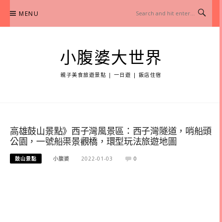
Skip
MENU
to
content
小腹婆大世界
親子美食旅遊景點 | 一日遊 | 飯店住宿
高雄鼓山景點》西子灣風景區：西子灣隧道，哨船頭
公園，一號船渠景觀橋，環型玩法旅遊地圖
鼓山景點
小腹婆
2022-01-03
0