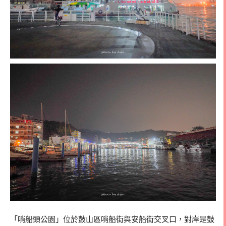
「哨船頭公園」位於鼓山區哨船街與安船街交叉口，對岸是鼓