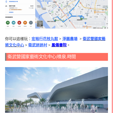
你可以這樣玩：
宏裕行花枝丸館
>
淨園農場
>
衛武營國家藝
術文化中心
>
衛武迷迷村
>
鳳儀書院
。
衛武營國家藝術文化中心|噴泉.時間