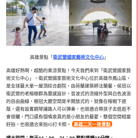
高雄景點「
衛武營國家藝術文化中心
」
高雄好熱啊，超酷的乘涼景點！今天我們來到「衛武營國家藝
術文化中心」，衛武營國家藝術文化中心位於高雄市鳳山區，
是全球最大單一屋頂綜合劇院，由荷蘭建築師法蘭馨・侯班以
衛武營的老榕樹群為靈感設計，音波式的流線外型與白色波浪
的自由曲線，樹冠大廳空間是半開放式的，就像在榕樹下遮
蔭，還有設置鋼琴讓路人可以彈奏，也很適合帶孩子去逛逛不
會很曬，門口還有個噴泉真的是小朋友的最愛，整個空間相當
好拍，也很適合來拍IG打卡照。
高雄二天一夜景點
噴水時間：每天11：00 – 21：00 整點運轉15分鐘
。