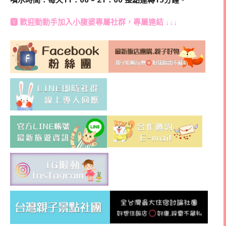
🆅 歡迎動動手加入
小腹婆專屬社群
，專屬連結 ↓↓↓