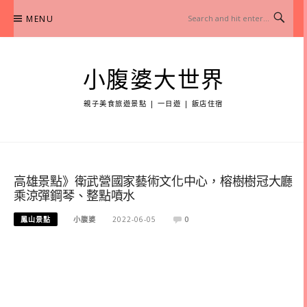
Skip
MENU
to
content
小腹婆大世界
親子美食旅遊景點 | 一日遊 | 飯店住宿
高雄景點》衛武營國家藝術文化中心，榕樹樹冠大廳
乘涼彈鋼琴、整點噴水
鳳山景點
小腹婆
2022-06-05
0