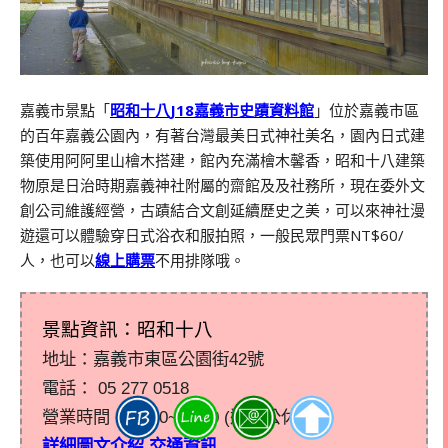
嘉義市景點「
昭和十八
J18
嘉義市史蹟資料館
」位於嘉義市區
的百年嘉義公園內，有著台灣最美日式神社美名，園內日式建
築使用阿阿里山檜木搭建，館內充滿檜木馨香，昭和十八建築
物原是日治時期嘉義神社附屬的齋館及及社務所，現在委外文
創公司維護經營，古蹟結合文創延續歷史之美，可以來神社漫
遊還可以體驗穿日式浴衣和服拍照，一般民眾門票
NT$60/
人，也可以
線上購票
不用排隊哦。
景點資訊：昭和十八
地址：嘉義市東區公園街42號
電話：
05 277 0518
營業時間：09:00~17:00 (週一公休)
詳細圖文介紹.交通資訊