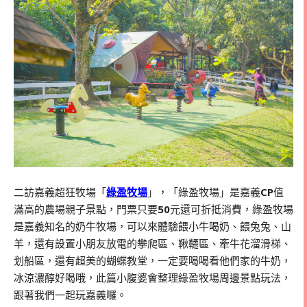
二訪嘉義超狂牧場「
綠盈牧場
」，「綠盈牧場」是嘉義
CP
值
滿高的農場親子景點，門票只要
50
元還可折抵消費，綠盈牧場
是嘉義知名的奶牛牧場，可以來體驗餵小牛喝奶、餵兔兔、山
羊，還有設置小朋友放電的攀爬區、鞦韆區、牽牛花溜滑梯、
划船區，還有超美的蝴蝶教堂，一定要喝喝看他們家的牛奶，
冰涼濃醇好喝哦，此篇小腹婆會整理綠盈牧場周邊景點玩法，
跟著我們一起玩嘉義囉。