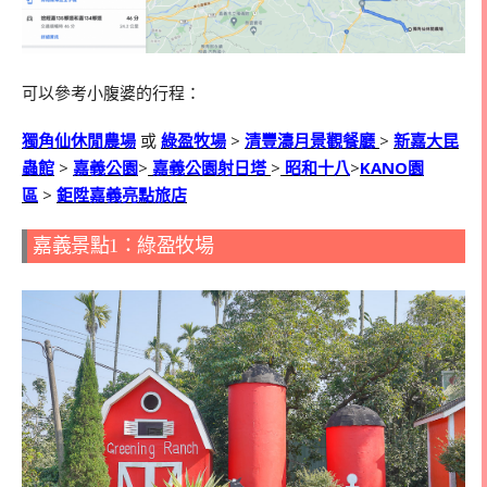
可以參考小腹婆的行程：
獨角仙休閒農場
或
綠盈牧場
>
清豐濤月景觀餐廳
>
新嘉大昆
蟲館
>
嘉義公園
>
嘉義公園射日塔
>
昭和十八
>
KANO園
區
>
鉅陞嘉義亮點旅店
嘉義景點1：綠盈牧場