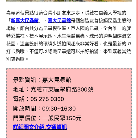
嘉義這個景點很適合帶小朋友來走走，隱藏在嘉義大學裡的
「
新嘉大昆蟲館
」，
嘉大昆蟲館
是個創造友善接觸昆蟲生態的
場域，館內共分為昆蟲模型區，巨人國的昆蟲、全台唯一的旋
轉彩蝶柱、標本展示區、水生活體昆蟲、球形的透明蝴蝶溫室
花園，溫室設計的環繞步道拍照起來非常好看，也是最新的
IG
打卡點哦，不僅可以認識昆蟲還可以拍好拍滿，來到嘉義當然
別錯過囉。
景點資訊：嘉大昆蟲館
地址：嘉義市東區學府路300號
電話：
05 275 0360
開放時間：09:30~16:30
門票價位：一般民眾150元
詳細圖文介紹.交通資訊