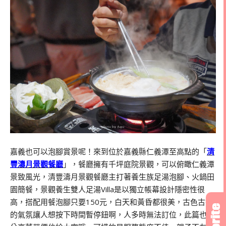
嘉義也可以泡腳賞景呢！來到位於嘉義縣仁義潭至高點的「
清
豐濤月景觀餐廳
」，餐廳擁有千坪庭院景觀，可以俯瞰仁義潭
景致風光，清豐濤月景觀餐廳主打著養生族足湯泡腳、火鍋田
園簡餐，景觀養生雙人足湯Villa是以獨立帳幕設計隱密性很
高，搭配用餐泡腳只要
150
元，白天和黃昏都很美，古色古香
的氣氛讓人想按下時間暫停鈕啊，人多時無法訂位，此篇也會