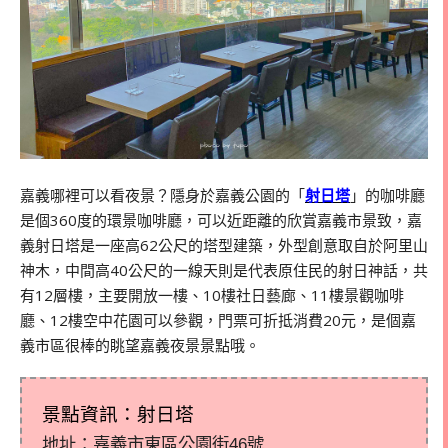
嘉義哪裡可以看夜景？隱身於嘉義公園的「
射日塔
」的咖啡廳
是個
360
度的環景咖啡廳，可以近距離的欣賞嘉義市景致，嘉
義射日塔是一座高
62
公尺的塔型建築，外型創意取自於阿里山
神木，中間高
40
公尺的一線天則是代表原住民的射日神話，共
有
12
層樓，主要開放一樓、
10
樓社日藝廊、
11
樓景觀咖啡
廳、
12
樓空中花園可以參觀，門票可折抵消費
20
元，是個嘉
義市區很棒的眺望嘉義夜景景點哦。
景點資訊：射日塔
地址：嘉義市東區公園街46號