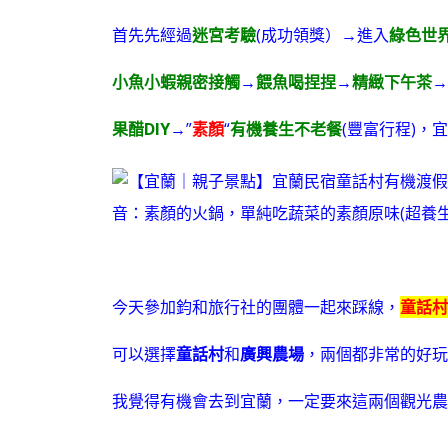
首先先經過
迷宮考驗
(成功領獎）→進入
綠色世
小魚小蝦親密接觸
→
餵魚喝捏捏
→
精緻下午茶
→
果醋DIY
→”
素顏
“
有機養生不老餐
(豐富行程)，宜
音：素顏的火鍋，單純吃蔬菜的素顏原味(超養生)
今天參加鈞和旅行社的團體一起來踩線，
童話村
可以選擇
童話村
和
廣興農場
，兩個都非常的好玩
我覺得有機會去到宜蘭，一定要來這兩個觀光農