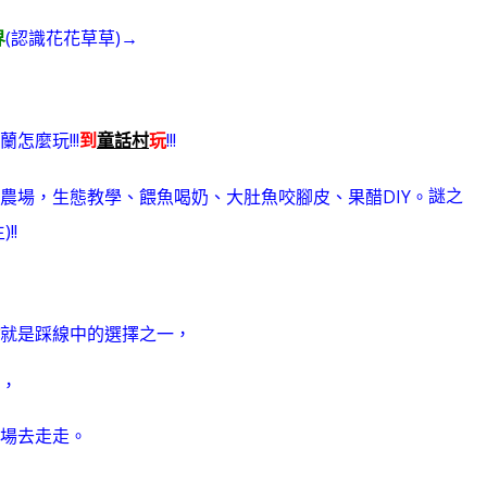
界
(認識花花草草)→
蘭怎麼玩!!!
到
童話村
玩
!!!
謎之
!!
就是踩線中的選擇之一，
，
場去走走。