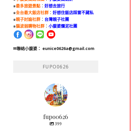
๑
最多旅遊景點
：
好想去旅行
๑
全台最大飯店社群
：
好想住飯店踩雷不藏私
๑
親子討論社群
：
台灣親子社團
๑
腦波弱購物社群
：
小腹婆爛泥社團
✉聯絡小腹婆：
eunice0626a@gmail.com
FUPO0626
fupo0626
399