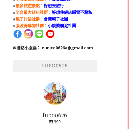
๑
最多旅遊景點
：
好想去旅行
๑
全台最大飯店社群
：
好想住飯店踩雷不藏私
๑
親子討論社群
：
台灣親子社團
๑
腦波弱購物社群
：
小腹婆爛泥社團
✉聯絡小腹婆：
eunice0626a@gmail.com
FUPO0626
fupo0626
399