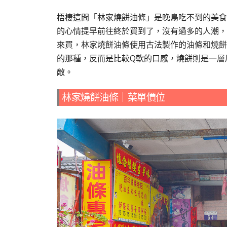
梧棲這間「林家燒餅油條」是晚鳥吃不到的美食，
的心情提早前往終於買到了，沒有過多的人潮，
來買，林家燒餅油條使用古法製作的油條和燒餅
的那種，反而是比較Q軟的口感，燒餅則是一層
敵。
林家燒餅油條｜菜單價位