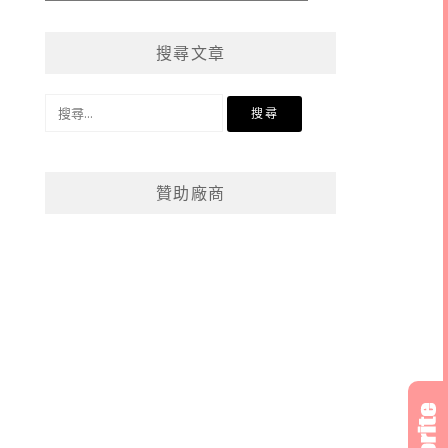
章
分
搜尋文章
類
搜
尋
關
鍵
贊助廠商
字: