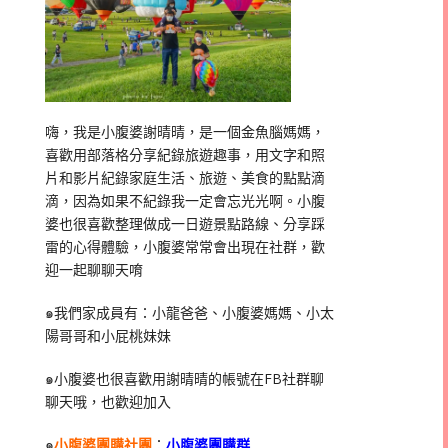
嗨，我是小腹婆謝晴晴，是一個金魚腦媽媽，
喜歡用部落格分享紀錄旅遊趣事，用文字和照
片和影片紀錄家庭生活、旅遊、美食的點點滴
滴，因為如果不紀錄我一定會忘光光啊。小腹
婆也很喜歡整理做成一日遊景點路線、分享踩
雷的心得體驗，小腹婆常常會出現在社群，歡
迎一起聊聊天唷
๑我們家成員有：小龍爸爸、小腹婆媽媽、小太
陽哥哥和小屁桃妹妹
๑小腹婆也很喜歡用謝晴晴的帳號在
FB
社群聊
聊天哦，也歡迎加入
๑
小腹婆團購社團
：
小腹婆團購群