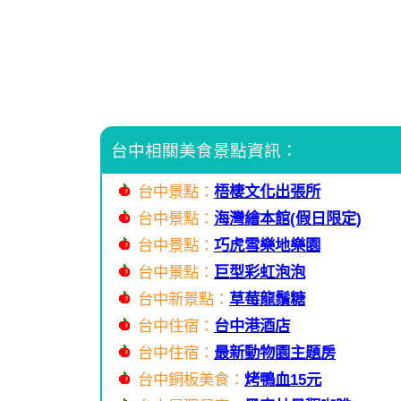
台中相關美食景點資訊：
台中景點：
梧棲文化出張所
台中景點：
海灣繪本館(假日限定)
台中景點：
巧虎雪樂地樂園
台中景點：
巨型彩虹泡泡
台中新景點：
草莓龍鬚糖
台中住宿：
台中港酒店
台中住宿：
最新動物園主題房
台中銅板美食：
烤鴨血15元