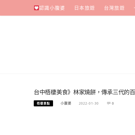
Skip
認識小腹婆
日本旅遊
台灣旅遊
to
content
台中梧棲美食》林家燒餅，傳承三代的
小腹婆
2022-01-30
0
梧棲景點