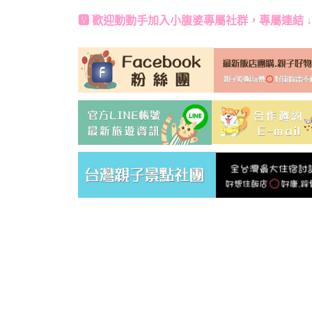
🆅 歡迎動動手加入
小腹婆專屬社群
，專屬連結 ↓