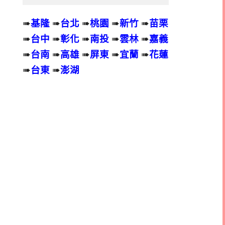
➠
基隆
➠
台北
➠
桃園
➠
新竹
➠
苗栗
➠
台中
➠
彰化
➠
南投
➠
雲林
➠
嘉義
➠
台南
➠
高雄
➠
屏東
➠
宜蘭
➠
花蓮
➠
台東
➠
澎湖