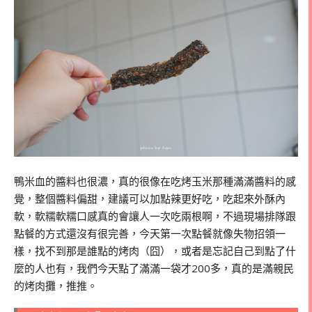
鴨米血的醬料也很濃，真的很像在吃烤玉米那種滿滿醬料的感
覺，整個醬料偏甜，建議可以加點辣更好吃，吃起來外酥內
軟，軟糯軟糯口感真的會讓人一次吃兩根啊，不過現場排隊跟
點餐的方式還沒有很完善，今天第一次點餐就像失物招領一
樣，找不到那是誰點的烤肉（囧），或者是忘記自己到點了什
麼的人也有，我們今天點了滿滿一袋才200多，真的是滿親民
的烤肉攤，推推。