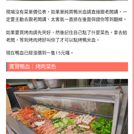
現場沒有菜單價位表，如果單純買鴨米血請直接跟老闆講，一
定要主動去跟老闆講，太客氣一直排在後面保證你等到翻掉。
如果要買烤肉請先夾好，然後記住自己點了什麼菜色，拿去給
老闆，等到烤肉烤好叫你了才可以點烤鴨米血。
現在鴨血已經漲價到一隻15元囉。
寶賢鴨血｜烤肉菜色