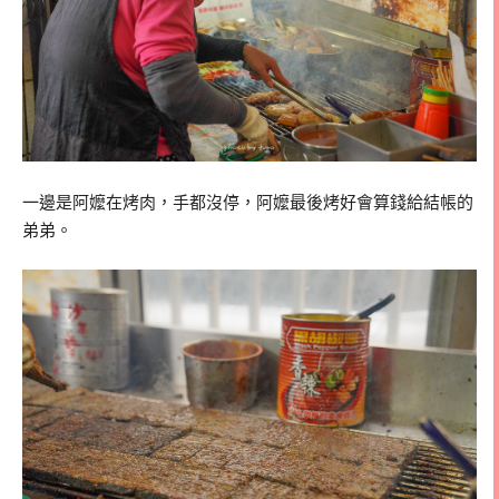
一邊是阿嬤在烤肉，手都沒停，阿嬤最後烤好會算錢給結帳的
弟弟。