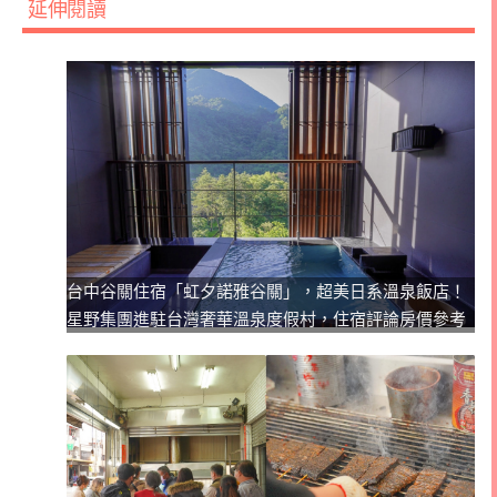
延伸閱讀
台中谷關住宿「虹夕諾雅谷關」，超美日系溫泉飯店！
星野集團進駐台灣奢華溫泉度假村，住宿評論房價參考