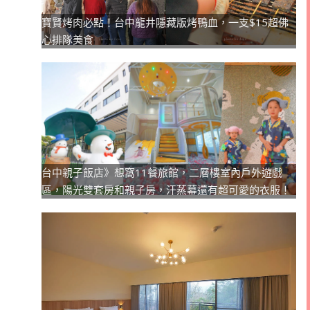
寶賢烤肉必點！台中龍井隱藏版烤鴨血，一支$15超佛
心排隊美食
台中親子飯店》想窩11餐旅館，二層樓室內戶外遊戲
區，陽光雙套房和親子房，汗蒸幕還有超可愛的衣服！