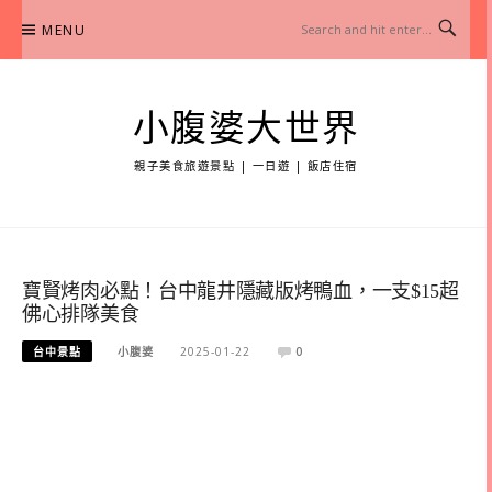
Skip
MENU
to
content
小腹婆大世界
親子美食旅遊景點 | 一日遊 | 飯店住宿
寶賢烤肉必點！台中龍井隱藏版烤鴨血，一支$15超
佛心排隊美食
台中景點
小腹婆
2025-01-22
0