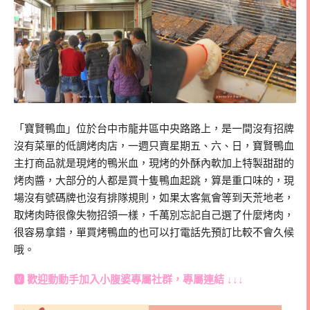
「寶賢鴨血」位於台中市龍井區中央路路上，是一間沒有招牌
沒有菜單的低調烤肉店，一週只賣星期五、六、日，寶賢鴨血
主打商品就是現烤的鴨米血，現烤的外酥內軟加上特製甜甜的
烤肉醬，大部分的人都是買十隻鴨血起跳，算是重口味的，現
場沒有號碼牌也沒有排隊規則，如果太客氣會等到天荒地老，
取烤肉時很像失物招領一樣，千萬別忘記自己選了什麼烤肉，
很容易拿錯，單買烤鴨血的也可以打電話先預訂比較不會久候
哦。
🆅 歡迎動動手加入
小腹婆專屬社群
，專屬連結 ↓↓↓