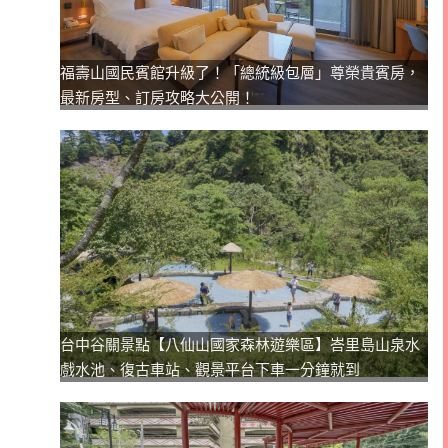
福壽山國民賓館升級了！「總統級包層」尊榮貴賓房，
最新房型、訂房攻略大公開！
台中谷關景點【八仙山國家森林遊樂區】峇里島山泉水
戲水池、復古車站、觀景平台下車一分鐘就到