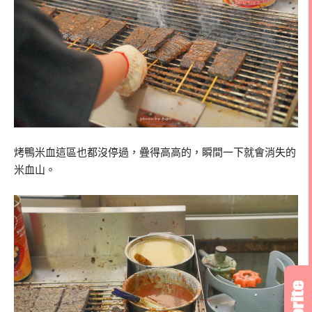
烤鴨米血這區也都沒停過，疊得高高的，瞬間一下就會消失的
米血山。