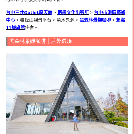
台中三井Outlet摩天輪
>
梧棲文化出張所
>
台中市港區藝術
中心
> 鰲峰山觀景平台 > 清水鬼洞 >
黑森林景觀咖啡
>
想窩
11餐旅館
住宿。
黑森林景觀咖啡｜戶外環境