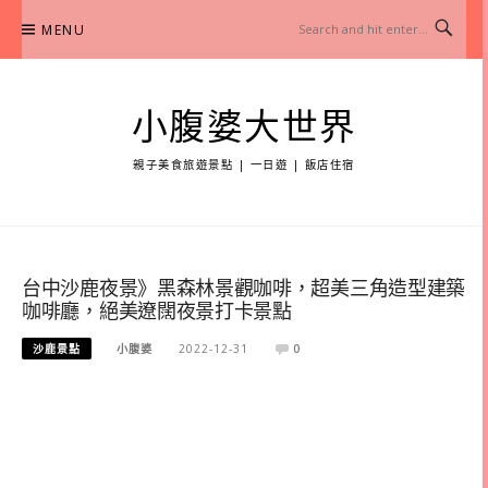
Skip
MENU
to
content
小腹婆大世界
親子美食旅遊景點 | 一日遊 | 飯店住宿
台中沙鹿夜景》黑森林景觀咖啡，超美三角造型建築
咖啡廳，絕美遼闊夜景打卡景點
沙鹿景點
小腹婆
2022-12-31
0