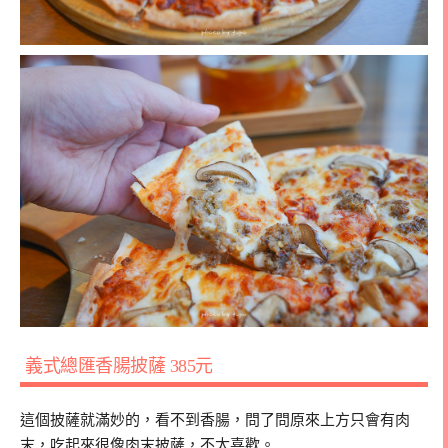
義式總匯香腸披薩
385
元
這個披薩就滿妙的，看不到香腸，問了問原來上方只會有肉
末，吃起來很像肉末披薩，不太喜歡。