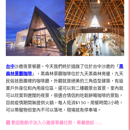
台中
沙鹿夜景餐廳，今天我們終於插旗了位於台中沙鹿的「
黑
森林景觀咖啡
」，黑森林景觀咖啡位於九天黑森林旁邊，九天
民俗技藝團裡的咖啡廳，外觀就是絕美的三角造型建築，有設
置戶外座位和內用座位區，還可以到二樓觀景台賞景，室內就
可以欣賞到遼闊的夜景，很適合情侶約吃鬆餅喝咖啡的景點，
目前疫情期間無提供火鍋，每人低消$150，用餐時間2小時，
可以帶寵物但室內不可以落地，現場就有停車場。
🆅 歡迎動動手加入
小腹婆專屬社群
，專屬連結 ↓↓↓