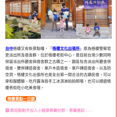
台中
梧棲又有新景點囉，「
梧棲文化出張所
」原為梧棲警察官
吏派出所及宿舍群，位於梧棲老街中心，是目前台灣少數同時
保留派出所廳舍與宿舍群之古蹟之一，園區包含派出所廳舍併
宿舍、雙併磚造宿舍、單戶木造宿舍、單戶磚造宿舍、以及防
空洞，梧棲文化出張所也是全台第一間合法的古蹟民宿，可以
穿和服體驗、吃丹露海翁手工冰淇淋拍拍照哦，也可以順遊梧
棲老街吃小吃美食哦。
梧棲景點一日遊
🆅 歡迎動動手加入
小腹婆專屬社群
，專屬連結 ↓↓↓