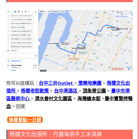
你可以這樣玩：
台中三井Outlet
>
雪樂地樂園
>
梧棲文化出
張所
>
梧棲老街散策
>
台中港酒店
>
頂魚寮公園
>
臺中市港
區藝術中心
>
清水眷村文化園區
>
海灣繪本館
>
臺中寶賢烤鴨
血
> 回家
梧棲景點一日遊
梧棲文化出張所｜丹露海翁手工冰淇淋