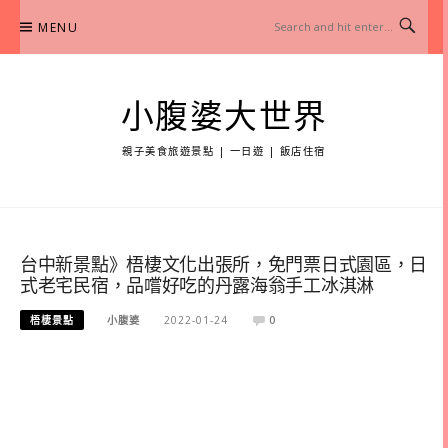
Skip
MENU
to
content
小腹婆大世界
親子美食旅遊景點 | 一日遊 | 飯店住宿
台中新景點》梧棲文化出張所，免門票日式園區，日
式老宅民宿，品嚐好吃的丹露海翁手工冰淇淋
梧棲景點
小腹婆
2022-01-24
0