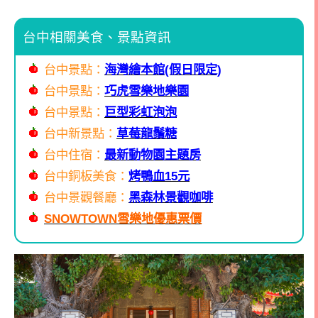
台中相關美食、景點資訊
台中景點：
海灣繪本館(假日限定)
台中景點：
巧虎雪樂地樂園
台中景點：
巨型彩虹泡泡
台中新景點：
草莓龍鬚糖
台中住宿：
最新動物園主題房
台中銅板美食：
烤鴨血15元
台中景觀餐廳：
黑森林景觀咖啡
SNOWTOWN
雪樂地優惠票價