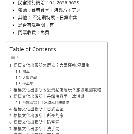
民宿預訂請洽：04-2656 5658
餐廳：暮巷食堂、海翁ハイアン
其他： 不定期特展、日築市集
是否有洗手間：有
門票收費：免費
Table of Contents
梧棲文化出張所怎麼去？大眾運輸.停車場
開車
大眾運輸
停車場
梧棲文化出張所附近景點怎麼玩？旅遊地圖攻略
梧棲文化出張所｜丹露海翁手工冰淇淋
丹露海翁手工冰淇淋口味價位
梧棲文化出張所｜日式園區
梧棲文化出張所｜所長的家
梧棲文化出張所｜防空洞
梧棲文化出張所｜洗手間