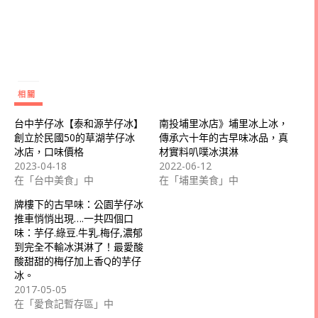
相關
台中芋仔冰【泰和源芋仔冰】
南投埔里冰店》埔里冰上冰，
創立於民國50的草湖芋仔冰
傳承六十年的古早味冰品，真
冰店，口味價格
材實料叭噗冰淇淋
2023-04-18
2022-06-12
在「台中美食」中
在「埔里美食」中
牌樓下的古早味：公園芋仔冰
推車悄悄出現….一共四個口
味：芋仔.綠豆.牛乳.梅仔,濃郁
到完全不輸冰淇淋了！最愛酸
酸甜甜的梅仔加上香Q的芋仔
冰。
2017-05-05
在「愛食記暫存區」中