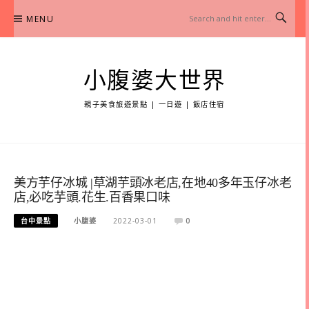
Skip
MENU
to
content
小腹婆大世界
親子美食旅遊景點 | 一日遊 | 飯店住宿
美方芋仔冰城 |草湖芋頭冰老店,在地40多年玉仔冰老
店,必吃芋頭.花生.百香果口味
台中景點
小腹婆
2022-03-01
0