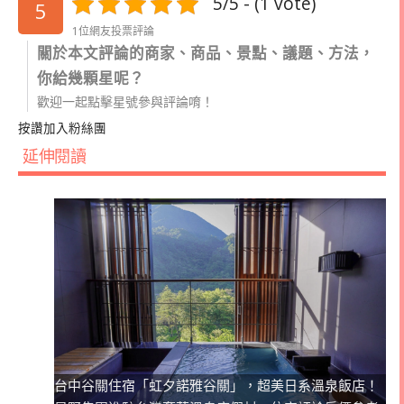
5/5 - (1 vote)
5
1位網友投票評論
關於本文評論的商家、商品、景點、議題、方法，
你給幾顆星呢？
歡迎一起點擊星號參與評論唷！
按讚加入粉絲團
延伸閱讀
台中谷關住宿「虹夕諾雅谷關」，超美日系溫泉飯店！