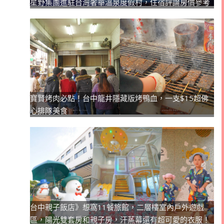
星野集團進駐台灣奢華溫泉度假村，住宿評論房價參考
寶賢烤肉必點！台中龍井隱藏版烤鴨血，一支$15超佛
心排隊美食
台中親子飯店》想窩11餐旅館，二層樓室內戶外遊戲
區，陽光雙套房和親子房，汗蒸幕還有超可愛的衣服！