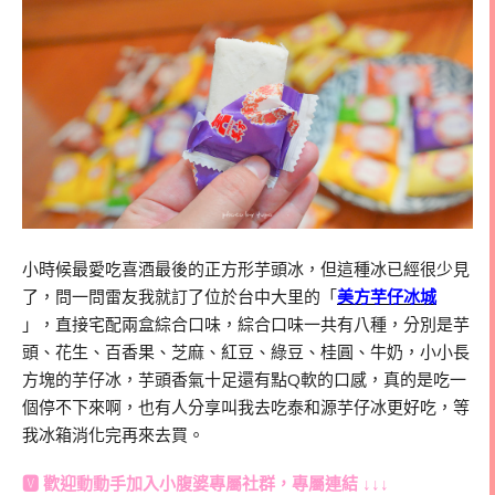
小時候最愛吃喜酒最後的正方形芋頭冰，但這種冰已經很少見
了，問一問雷友我就訂了位於台中大里的「
美方芋仔冰城
」，直接宅配兩盒綜合口味，綜合口味一共有八種，分別是芋
頭、花生、百香果、芝麻、紅豆、綠豆、桂圓、牛奶，小小長
方塊的芋仔冰，芋頭香氣十足還有點
Q
軟的口感，真的是吃一
個停不下來啊，也有人分享叫我去吃泰和源芋仔冰更好吃，等
我冰箱消化完再來去買。
🆅 歡迎動動手加入
小腹婆專屬社群
，專屬連結 ↓↓↓