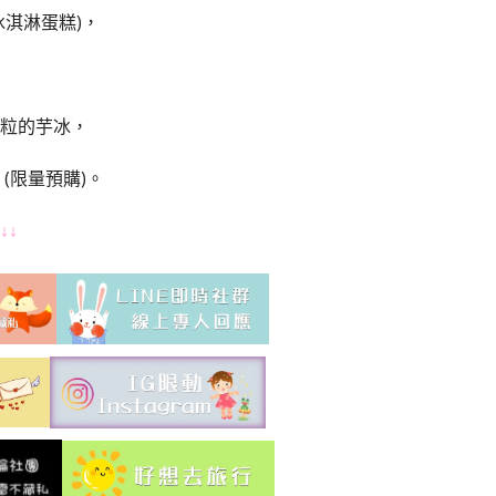
淇淋蛋糕)，
粒的芋冰，
(限量預購)。
↓↓