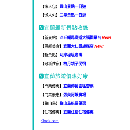
【懶人包】
員山景點一日遊
【懶人包】
三星景點一日遊
🆅宜蘭最新景點收錄
【新景點】
沙丘鐵馬廊道大福觀景台
New!
【最新美食】
宜蘭大仁哥旗艦店
New!
【新景點】
河岸秘境咖啡
【最新住宿】
柏月親子民宿
🆅宜蘭旅遊優惠好康
【門票優惠】
宜蘭傳藝園區套票
【門票優惠】
張美阿嬤農場
【龜山島】
龜山島船票優惠
【住宿優惠】
宜蘭住宿住宿優惠
Klook.com