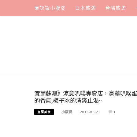
Skip
💟認識小腹婆
日本旅遊
台灣旅遊
to
content
宜蘭蘇澳》涼意叭噗專賣店，豪華叭噗蛋
的香氣,梅子冰的清爽止渴~
小腹婆
2016-06-21
1
宜蘭美食