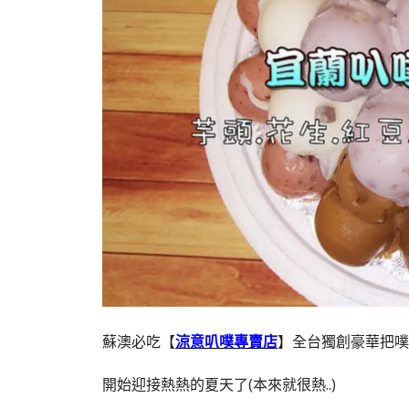
蘇澳必吃【
涼意叭噗專賣店
】全台獨創豪華把噗
開始迎接熱熱的夏天了(本來就很熱..)