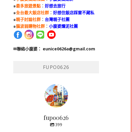
๑
最多旅遊景點
：
好想去旅行
๑
全台最大飯店社群
：
好想住飯店踩雷不藏私
๑
親子討論社群
：
台灣親子社團
๑
腦波弱購物社群
：
小腹婆爛泥社團
✉聯絡小腹婆：
eunice0626a@gmail.com
FUPO0626
fupo0626
399