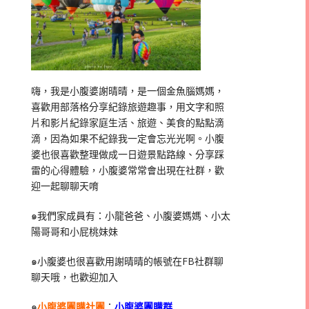
嗨，我是小腹婆謝晴晴，是一個金魚腦媽媽，
喜歡用部落格分享紀錄旅遊趣事，用文字和照
片和影片紀錄家庭生活、旅遊、美食的點點滴
滴，因為如果不紀錄我一定會忘光光啊。小腹
婆也很喜歡整理做成一日遊景點路線、分享踩
雷的心得體驗，小腹婆常常會出現在社群，歡
迎一起聊聊天唷
๑我們家成員有：小龍爸爸、小腹婆媽媽、小太
陽哥哥和小屁桃妹妹
๑小腹婆也很喜歡用謝晴晴的帳號在
FB
社群聊
聊天哦，也歡迎加入
๑
小腹婆團購社團
：
小腹婆團購群