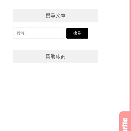
章
分
搜尋文章
類
搜
尋
關
鍵
贊助廠商
字: