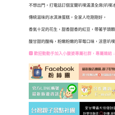
不想出門，打電話訂個宜蘭叭噗滿漢全席(叭噗冰
傳統滋味的冰淇淋蛋糕，全家人吃剛剛好，
香氣十足的花生，甜香甜香的紅豆，帶著芋頭顆
酸甘甜的酸梅，粉嫩粉嫩的草莓口味，涼意叭噗 
🆅 歡迎動動手加入
小腹婆專屬社群
，專屬連結 ↓