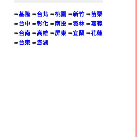
➠
基隆
➠
台北
➠
桃園
➠
新竹
➠
苗栗
➠
台中
➠
彰化
➠
南投
➠
雲林
➠
嘉義
➠
台南
➠
高雄
➠
屏東
➠
宜蘭
➠
花蓮
➠
台東
➠
澎湖