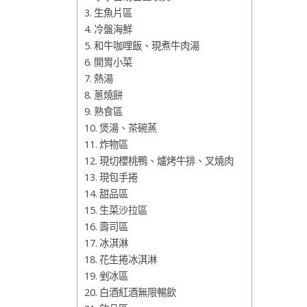
生魚片區
冷盤海鮮
和牛咖哩飯、現煮牛肉湯
開胃小菜
熱湯
蔥燒餅
熟食區
煲湯、茶碗蒸
炸物區
現切櫻桃鴨、爐烤牛排、叉燒肉
現包手捲
甜品區
生菜沙拉區
壽司區
冰淇淋
花生捲冰淇淋
剉冰區
白酒紅酒無限暢飲