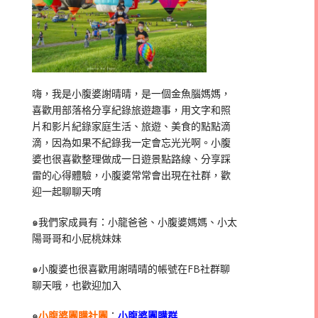
嗨，我是小腹婆謝晴晴，是一個金魚腦媽媽，
喜歡用部落格分享紀錄旅遊趣事，用文字和照
片和影片紀錄家庭生活、旅遊、美食的點點滴
滴，因為如果不紀錄我一定會忘光光啊。小腹
婆也很喜歡整理做成一日遊景點路線、分享踩
雷的心得體驗，小腹婆常常會出現在社群，歡
迎一起聊聊天唷
๑我們家成員有：小龍爸爸、小腹婆媽媽、小太
陽哥哥和小屁桃妹妹
๑小腹婆也很喜歡用謝晴晴的帳號在
FB
社群聊
聊天哦，也歡迎加入
๑
小腹婆團購社團
：
小腹婆團購群