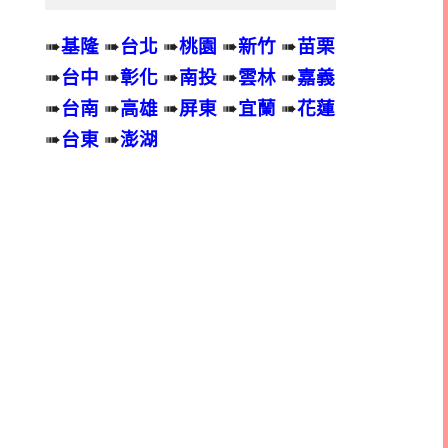
➠
基隆
➠
台北
➠
桃園
➠
新竹
➠
苗栗
➠
台中
➠
彰化
➠
南投
➠
雲林
➠
嘉義
➠
台南
➠
高雄
➠
屏東
➠
宜蘭
➠
花蓮
➠
台東
➠
澎湖