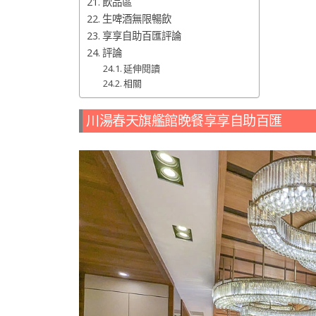
飲品區
生啤酒無限暢飲
享享自助百匯評論
評論
延伸閱讀
相關
川湯春天旗艦館晚餐享享自助百匯