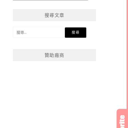
章
分
搜尋文章
類
搜
尋
關
鍵
贊助廠商
字: