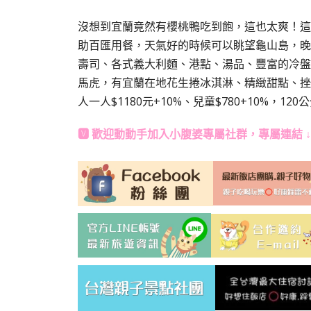
沒想到宜蘭竟然有櫻桃鴨吃到飽，這也太爽！這
助百匯用餐，天氣好的時候可以眺望龜山島，晚
壽司、各式義大利麵、港點、湯品、豐富的冷盤
馬虎，有宜蘭在地花生捲冰淇淋、精緻甜點、挫
人一人$1180元+10%、兒童$780+10%，1
🆅 歡迎動動手加入
小腹婆專屬社群
，專屬連結 ↓