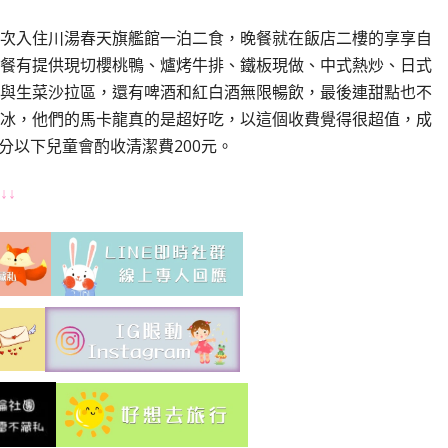
次入住川湯春天旗艦館一泊二食，晚餐就在飯店二樓的享享自
餐有提供現切櫻桃鴨、爐烤牛排、鐵板現做、中式熱炒、日式
與生菜沙拉區，還有啤酒和紅白酒無限暢飲，最後連甜點也不
冰，他們的馬卡龍真的是超好吃，以這個收費覺得很超值，成
20公分以下兒童會酌收清潔費200元。
↓↓