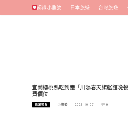
Skip
認識小腹婆
日本旅遊
台灣旅遊
to
content
宜蘭櫻桃鴨吃到飽「川湯春天旗艦館晚
費價位
小腹婆
2023-10-07
0
礁溪美食