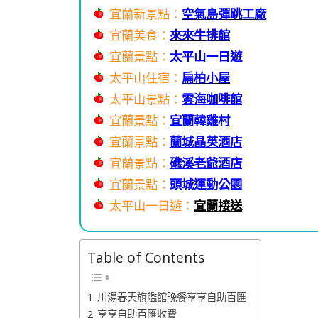
宜蘭新景點：
空氣島彈跳工廠
宜蘭美食：
來來牛排館
宜蘭景點：
太平山一日遊
太平山住宿：
扁柏小屋
太平山景點：
雲海咖啡館
宜蘭景點：
宜蘭韓雞村
宜蘭景點：
蘭城晶英酒店
宜蘭景點：
礁溪老爺酒店
宜蘭景點：
頭城運動公園
太平山一日遊：
宜蘭接送
Table of Contents
川湯春天旗艦館晚餐享享自助百匯
享享自助百匯收費