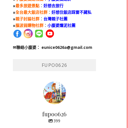
๑
最多旅遊景點
：
好想去旅行
๑
全台最大飯店社群
：
好想住飯店踩雷不藏私
๑
親子討論社群
：
台灣親子社團
๑
腦波弱購物社群
：
小腹婆爛泥社團
✉聯絡小腹婆：
eunice0626a@gmail.com
FUPO0626
fupo0626
399