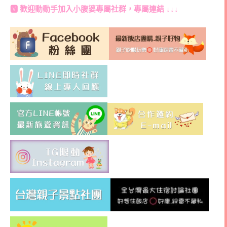
🆅 歡迎動動手加入
小腹婆專屬社群
，專屬連結 ↓↓↓