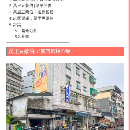
萬里豆漿伯|菜單價位
萬里豆漿伯｜推薦餐點
店家資訊：萬里豆漿伯
評論
延伸閱讀
相關
萬里豆漿伯|早餐店環境介紹