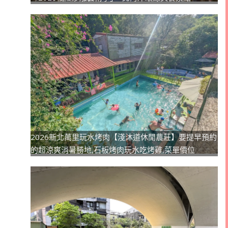
2026新北萬里玩水烤肉【淺沐道休閒農莊】要提早預約
的超涼爽消暑勝地,石板烤肉玩水吃烤雞,菜單價位