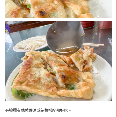
旁邊還有蒜蓉醬油或辣醬搭配都好吃。