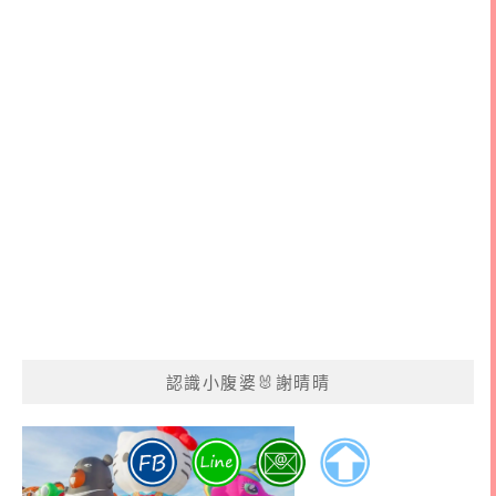
認識小腹婆🐰謝晴晴