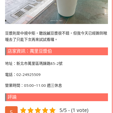
豆漿則是中規中矩，聽說鹹豆漿很不錯，但我今天已經飽到喉
嚨去了只能下次再來試試看囉。
店家資訊：萬里豆漿伯
地址：新北市萬里區瑪鋉路85-2號
電話：
02-24925509
營業時間：05:00~11:00 週三休息
評論
5/5 - (1 vote)
5