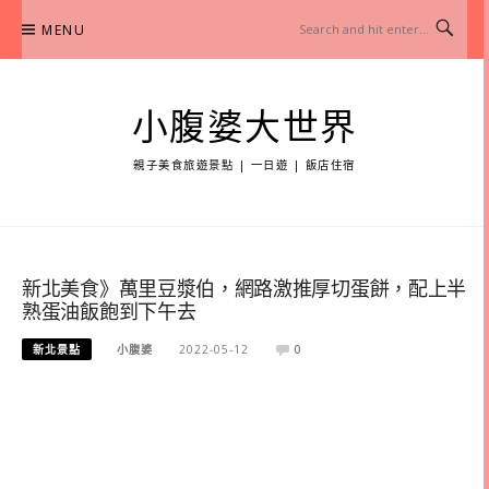
Skip
MENU
to
content
小腹婆大世界
親子美食旅遊景點 | 一日遊 | 飯店住宿
新北美食》萬里豆漿伯，網路激推厚切蛋餅，配上半
熟蛋油飯飽到下午去
新北景點
小腹婆
2022-05-12
0