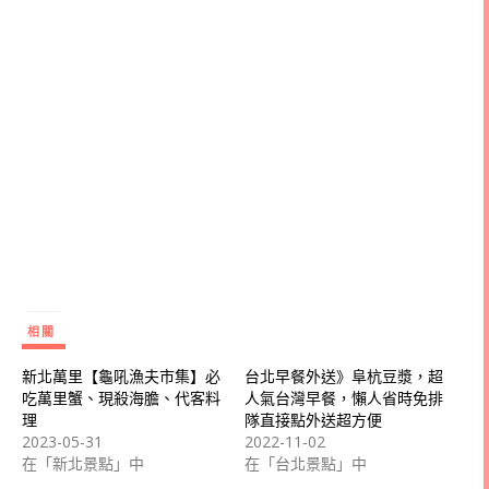
相關
新北萬里【龜吼漁夫市集】必
台北早餐外送》阜杭豆漿，超
吃萬里蟹、現殺海膽、代客料
人氣台灣早餐，懶人省時免排
理
隊直接點外送超方便
2023-05-31
2022-11-02
在「新北景點」中
在「台北景點」中