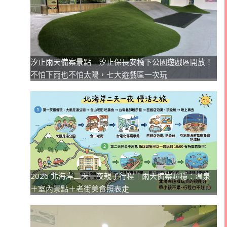
汐止雨天備案景點｜汐止保長安橋下公園遊戲區開放！
不怕下雨也不怕太陽，七大遊戲區一次玩
2026 北海岸二天一夜親子行程｜雨天備案超穩：溫泉
＋室內景點＋老街美食照表走