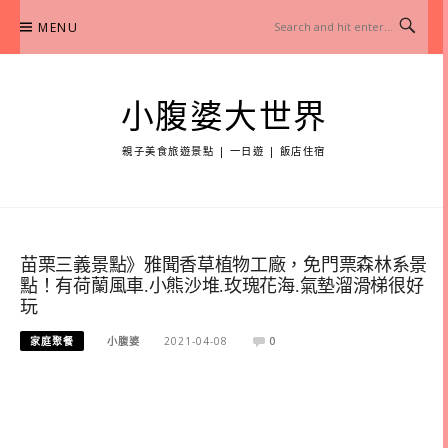
Skip
MENU
to
content
小腹婆大世界
親子美食旅遊景點 | 一日遊 | 飯店住宿
苗栗三義景點》雅聞香草植物工廠，免門票森林系景
點！有荷蘭風車.小熊沙堆.玫瑰花海.氣墊溜滑梯很好
玩
家庭聚餐
小腹婆
2021-04-08
0