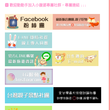
🆅 歡迎動動手加入
小腹婆專屬社群
，專屬連結 ↓↓↓