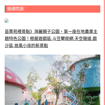
繼續閱讀：
苗栗苑裡景點》灣麗親子公園，第一座在地農業主
題特色公園！樹屋遊戲區.斗笠攀爬網.天空隧道.戲
沙區,放風小孩的新景點