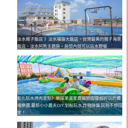
淡水親子飯店 》淡水福容大飯店，台灣最美的親子海景
飯店，淡水阿熊主題房，房間內就可以玩水野餐
彰化玩水烤肉景點》樂採果溫室農場開園囉!超好玩的農
場樂園,最新小小農夫DIY.划船玩水.炸物拼盤.玩到不想回
家！