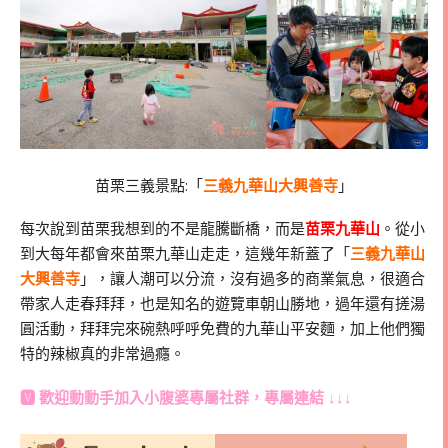
苗栗三義景點:「
三義九華山大興善寺
」
每次說到苗栗我想到的不是龍騰斷橋，而是
苗栗九華山
。從小
到大每年都會來苗栗九華山走走，這幾年新蓋了「
三義九華山
大興善寺
」，讓人潮可以分流，沒有過多的商業氣息，很適合
帶家人走春拜拜，也是知名的遊覽車朝山勝地，過年還有搓湯
圓活動，拜拜完來碗熱呼呼免費的九華山平安麵，加上他們獨
特的辣椒真的非常過癮。
🆅 歡迎動動手加入
小腹婆專屬社群
，專屬連結 ↓↓↓