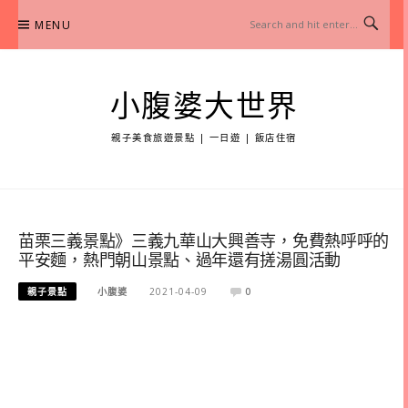
Skip
MENU
to
content
小腹婆大世界
親子美食旅遊景點 | 一日遊 | 飯店住宿
苗栗三義景點》三義九華山大興善寺，免費熱呼呼的
平安麵，熱門朝山景點、過年還有搓湯圓活動
親子景點
小腹婆
2021-04-09
0