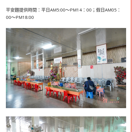
平安麵提供時間：
平日
AM5:00
～
PM14
：
00
；假日
AM05
：
00
～
PM18:00