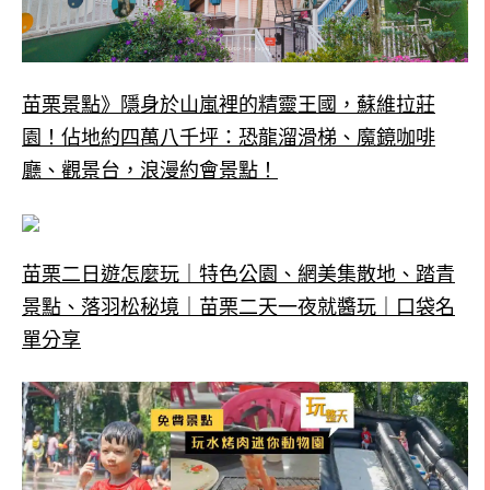
苗栗景點》隱身於山嵐裡的精靈王國，蘇維拉莊
園！佔地約四萬八千坪：恐龍溜滑梯、魔鏡咖啡
廳、觀景台，浪漫約會景點！
苗栗二日遊怎麼玩｜特色公園、網美集散地、踏青
景點、落羽松秘境｜苗栗二天一夜就醬玩｜口袋名
單分享