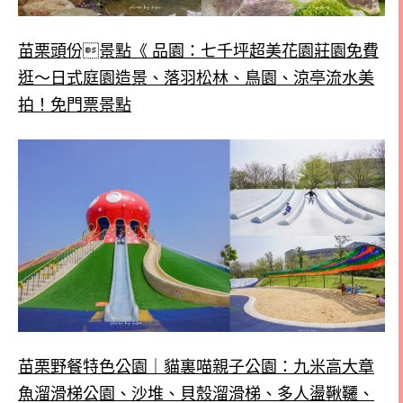
苗栗頭份景點《 品園：七千坪超美花園莊園免費
逛～日式庭園造景、落羽松林、鳥園、涼亭流水美
拍！免門票景點
苗栗野餐特色公園｜貓裏喵親子公園：九米高大章
魚溜滑梯公園、沙堆、貝殼溜滑梯、多人盪鞦韆、