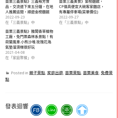
苗栗三義景點》三義裕芳食
苗栗三義美食》金榜麵館，
品，交流道下來五分鐘，在地
CP值高便宜大碗客家麵店，
人推薦這間，順遊金榜麵館
有專屬停車場(菜單價位)
2022-09-23
2022-09-27
在「三義景點」中
在「三義景點」中
苗栗三義景點》雅聞香草植物
工廠，免門票森林系景點！有
荷蘭風車.小熊沙堆.玫瑰花海.
氣墊溜滑梯很好玩
2021-04-08
在「家庭聚餐」中
Posted in
親子景點
,
家庭出遊
,
苗栗景點
,
苗栗美食
,
免費景
點
發表迴響