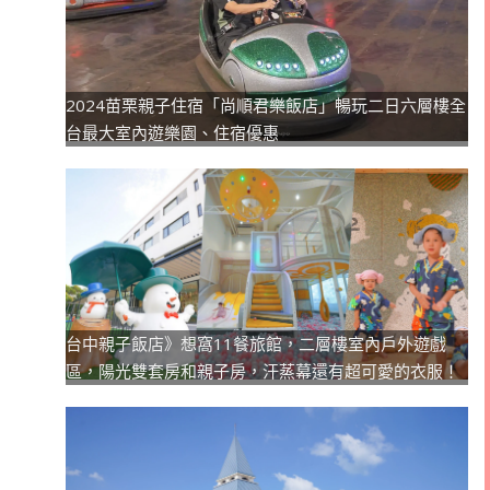
2024苗栗親子住宿「尚順君樂飯店」暢玩二日六層樓全
台最大室內遊樂園、住宿優惠
台中親子飯店》想窩11餐旅館，二層樓室內戶外遊戲
區，陽光雙套房和親子房，汗蒸幕還有超可愛的衣服！