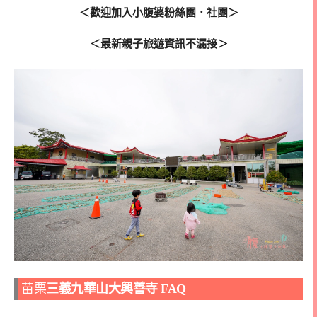
＜歡迎加入小腹婆粉絲團．社團＞
＜最新親子旅遊資訊不漏接＞
苗栗
三義九華山大興善寺 FAQ