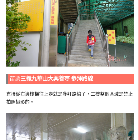
苗栗
三義九華山大興善寺 參拜路線
直接從右邊樓梯往上走就是參拜路線了，二樓整個區域是禁止
拍照攝影的。