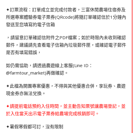
✦訂票流程：訂單成立並完成付款者，三富休閒農場住宿券及
所選專案體驗券電子票券(QRcode)將隨訂單確認信於1分鐘內
發送至您填寫的電子信箱
，請留意訂單確認信附件之PDF檔案；如於時限內未收到確認
郵件，建議請先查看電子信箱內垃圾郵件匣，或確認電子郵件
是否有填寫錯誤，
如仍需協助，請透過農遊線上客服(Line ID：
@farmtour_market)再做確認。
✦此檔為開團專案優惠，不得與其他優惠合併，享玩券、農遊
現金券亦無法兌換。
✦請提前電話預約入住時間，並主動告知票號讓農場登記，並
於入住當天出示電子票券給農場完成核銷即可。
✦暑假寒假都可訂，沒有限制