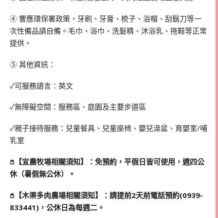
➃ 響應環保署政策，牙刷、牙膏、梳子、浴帽、刮鬍刀等一
次性備品請自備。毛巾、浴巾、洗髮精、沐浴乳、拖鞋等正常
提供。
➄ 其他資訊：
✓可服務語言：英文
✓無障礙空間：服務區、庭園及主要步道區
✓親子接待服務：兒童餐具、兒童座椅、嬰兒澡盆、育嬰室/哺
乳室
𖤘【宜農牧場相關須知】：免預約，平假日皆可使用，週四公
休（暑假無公休）。
𖤘【木渠多肉農場相關須知】：請提前2天前電話預約(0939-
833441)，公休日為每週二。