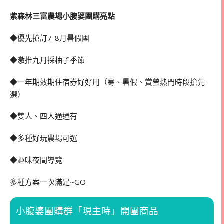
紫森林三富農場小腹婆團購亮點
◆優先搶訂7-8月暑假團
◆激推九月採柚子季節
◆一年期效期住宿券好好用（寒、暑假、賞螢熱門時段搶先
選）
◆雙人、四人通通有
◆多種好玩農場可選
◆趣味夜間導覽
多種方案一次滿足~GO
小腹婆團購群「現主時」開團商品