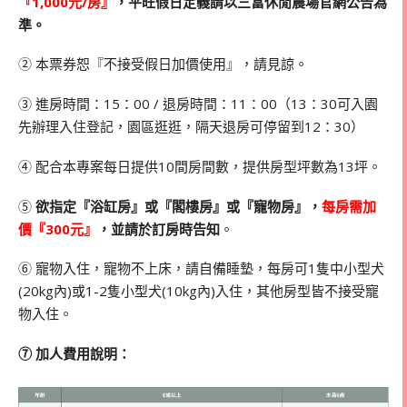
『1,000元/房』
，平旺假日定義請以三富休閒農場官網公告為
準。
➁ 本票券恕『不接受假日加價使用』，請見諒。
➂ 進房時間：15：00 / 退房時間：11：00（13：30可入園
先辦理入住登記，園區逛逛，隔天退房可停留到12：30）
➃ 配合本專案每日提供10間房間數，提供房型坪數為13坪。
➄
欲指定『浴缸房』或『閣樓房』或『寵物房』，
每房需加
價『300元』
，並請於訂房時告知
。
➅ 寵物入住，寵物不上床，請自備睡墊，每房可1隻中小型犬
(20kg內)或1-2隻小型犬(10kg內)入住，其他房型皆不接受寵
物入住。
➆ 加人費用說明：