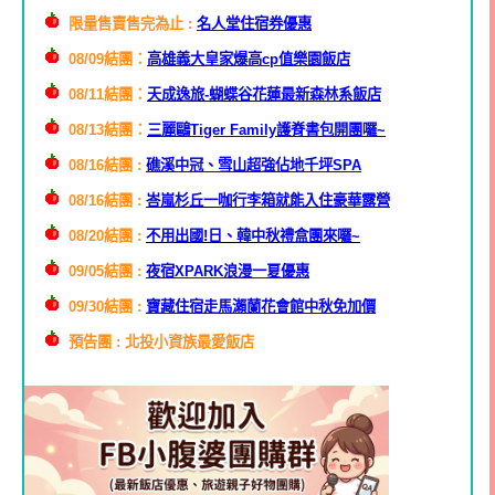
限量售賣售完為止 :
名人堂住宿券優惠
08/09結團：
高雄義大皇家爆高cp值樂園飯店
08/11結團：
天成逸旅-蝴蝶谷花蓮最新森林系飯店
08/13結團：
三麗鷗
Tiger Family護脊書包開團囉~
08/16結團 :
礁溪中冠、雪山超強佔地千坪SPA
08/16結團 :
峇嵐杉丘一咖行李箱就能入住豪華露營
08/20結團 :
不用出國!日、韓中秋禮盒團來囉~
09/05結團 :
夜宿XPARK浪漫一夏優惠
09/30結團 :
寶藏住宿走馬瀨蘭花會館中秋免加價
預告團 : 北投小資族最愛飯店