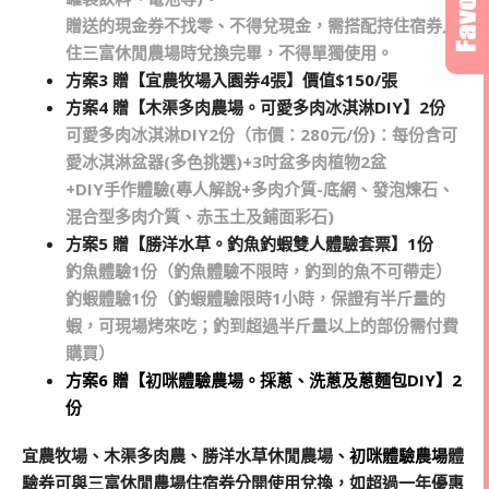
贈送的現金券不找零、不得兌現金，需搭配持住宿券入
住三富休閒農場時兌換完畢，不得單獨使用。
方案
3
贈
【
宜農牧場入園券
4
張
】價值$150/張
方案
4
贈
【
木渠多肉農場。可愛多肉冰淇淋
DIY】2
份
可愛多肉冰淇淋DIY2份（市價：280元/份)：每份含可
愛冰淇淋盆器(多色挑選)+3吋盆多肉植物2盆
+DIY手作體驗(專人解說+多肉介質-底網、發泡煉石、
混合型多肉介質、赤玉土及鋪面彩石)
方案
5
贈
【
勝洋水草。釣魚釣蝦雙人體驗套票
】1
份
釣魚體驗1份（釣魚體驗不限時，釣到的魚不可帶走）
釣蝦體驗1份（釣蝦體驗限時1小時，保證有半斤量的
蝦，可現場烤來吃；釣到超過半斤量以上的部份需付費
購買）
方案6 贈【初咪體驗農場。採蔥、洗蔥及蔥麵包DIY】2
份
宜農牧場、木渠多肉農、勝洋水草休閒農場、
初咪體驗農場
體
驗券可與三富休閒農場住宿券分開使用兌換，如超過一年優惠