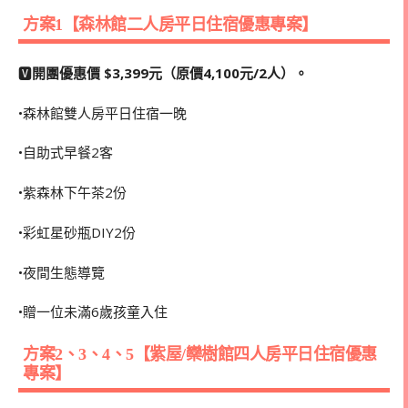
方案1【森林館二人房平日住宿優惠專案】
🆅
開團優惠價 $3,399元（原價4,100元/2人）。
•森林館雙人房平日住宿一晚
•自助式早餐2客
•紫森林下午茶2份
•彩虹星砂瓶DIY2份
•夜間生態導覽
•贈一位未滿6歲孩童入住
方案2、3、4、5【紫屋/欒樹館四人房平日住宿優惠
專案】