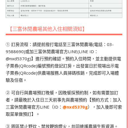
【三富休閒農場其他入住相關須知】
➀ 訂房流程：請提前撥打電話至三富休閒農場(電話：03-
9588690)或加三富休閒農場官方LINE(LINE ID：
@nxd5370g)】進行預約確認。預約入住時間，並主動提供電
子票券(QRcode)編號預約登記訂房，出發當日於現場出示電
子票券(QRcode)供農場服務人員掃碼核銷，完成即可入場體
驗及住宿。
➁ 可自行與農場預訂晚餐，因晚餐採預約制，如有需要加訂
者，請最晚於入住日三天前事先與農場預約【預約方式：加入
三富休閒農場官方LINE（ID：
@nxd5370g
），加入後即可索
取菜單做預訂】。
➂ 園區禁止野炊、禁放鞭炮煙火，共同維護農場生態資源。