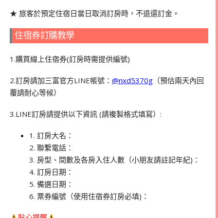
★ 旅客於預定住宿日當日取消訂房時，不退還訂金。
住宿券訂購教學
1.購買線上住宿券(訂房時需提供編號)
2.訂房請加三富官方LINE帳號
：
@nxd5370g
（預估兩天內回
覆請耐心等候）
3.LINE訂房請提供以下資訊 (請複製格式填寫）:
1. 訂房大名：
2. 聯繫電話：
3. 房型、間數及各房入住人數（小朋友請註記年紀)：
4. 訂房日期：
5. 備選日期：
6. 票券編號（使用住宿券訂房必填)：
貼心提醒