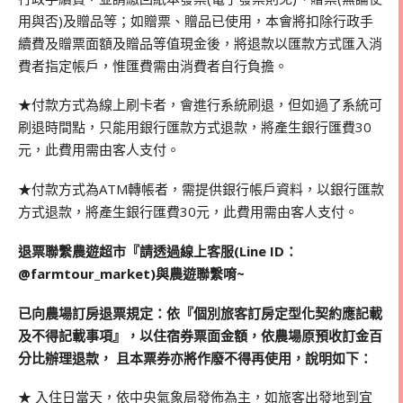
用與否)及贈品等；如贈票、贈品已使用，本會將扣除行政手
續費及贈票面額及贈品等值現金後，將退款以匯款方式匯入消
費者指定帳戶，惟匯費需由消費者自行負擔。
★付款方式為線上刷卡者，會進行系統刷退，但如過了系統可
刷退時間點，只能用銀行匯款方式退款，將產生銀行匯費30
元，此費用需由客人支付。
★付款方式為ATM轉帳者，需提供銀行帳戶資料，以銀行匯款
方式退款，將產生銀行匯費30元，此費用需由客人支付。
退票聯繫農遊超市『請透過線上客服(Line ID：
@farmtour_market)與農遊聯繫唷~
已向農場訂房退票規定：依『個別旅客訂房定型化契約應記載
及不得記載事項』，以住宿券票面金額，依農場原預收訂金百
分比辦理退款， 且本票券亦將作廢不得再使用，說明如下：
★ 入住日當天，依中央氣象局發佈為主，如旅客出發地到宜