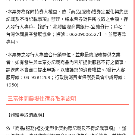
•本票券為保障持券人權益，依『商品(服務)禮券定型化契約應
記載及不得記載事項』辦理，將本票券銷售所收取之金額，存
入發行人專戶-【銀行：兆豐國際商業銀行-宜蘭分行；戶名：
台灣休閒農業發展協會；帳號：06209006527】，並應專款
專用。
•本票券之發行人為整合行銷單位，並非最終服務提供之業
者，如有發生與本票券記載商品內容所提供服務不符之情事，
請逕向本會窗口提出申訴，以維護您的消費權益。(發行人客
服專線：03-9381269；行政院消費者保護委員會申訴專線：
1950)
三富休閒農場住宿券取消說明
【體驗券取消說明】
依『商品(服務)禮券定型化契約應記載及不得記載事項』，辦