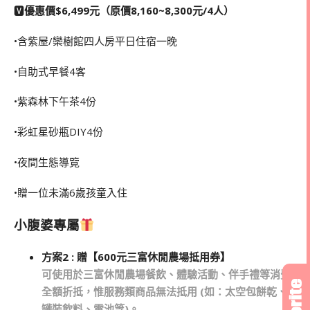
🆅
優惠價$6,499元（原價8,160~8,300元/4人）
•含紫屋/欒樹館四人房平日住宿一晚
•自助式早餐4客
•紫森林下午茶4份
•彩虹星砂瓶DIY4份
•夜間生態導覽
•贈一位未滿6歲孩童入住
小腹婆專屬
方案2 : 贈【600元三富休閒農場抵用券】
可使用於三富休閒農場餐飲、體驗活動、伴手禮等消費
全額折抵，惟服務類商品無法抵用 (如：太空包餅乾、
罐裝飲料、電池等)。