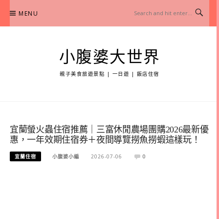
Skip
MENU
to
content
小腹婆大世界
親子美食旅遊景點 | 一日遊 | 飯店住宿
宜蘭螢火蟲住宿推薦｜三富休閒農場團購2026最新優
惠，一年效期住宿券＋夜間導覽撈魚撈蝦這樣玩！
宜蘭住宿
小腹婆小編
2026-07-06
0