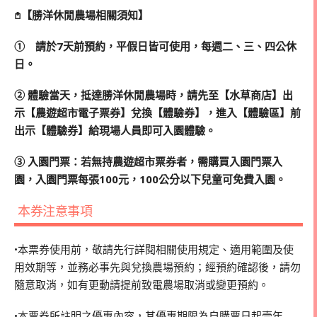
𖤘【勝洋休閒農場相關須知】
➀ 請於7天前預約，平假日皆可使用，每週二、三、四公休
日。
➁ 體驗當天，抵達勝洋休閒農場時，請先至【水草商店】出
示【農遊超市電子票券】兌換【體驗券】，進入【體驗區】前
出示【體驗券】給現場人員即可入園體驗。
➂ 入園門票：若無持農遊超市票券者，需購買入園門票入
園，入園門票每張100元，100公分以下兒童可免費入園。
本券注意事項
•本票券使用前，敬請先行詳閱相關使用規定、適用範圍及使
用效期等，並務必事先與兌換農場預約；經預約確認後，請勿
隨意取消，如有更動請提前致電農場取消或變更預約。
•本票券所註明之優惠內容，其優惠期限為自購票日起壹年