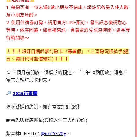
1. 每房可有一位未滿6歲小朋友不佔床，請註記各房入住人數
及小朋友年齡。
2. 使用住宿券訂房，請用官方LINE預訂，發出訊息後請耐心
等待，依序回覆，如重複來訊，會覆蓋原先訊息時間，延長等
待時間喔～
想好日期趕緊訂房卡『寒暑假』，三富房況很搶手(週
五、週日也可加價預訂)
※ 三個月前開放一個檔期的預定，『上午10點開放』訊息三
富官方賴訂房卡起來。
2026行事曆
※晚餐採預約制，如有需要加訂晚餐
請事先與飯店聯繫(最晚入住三天前預約)
紫森林LINE ID：
@nxd5370g
，