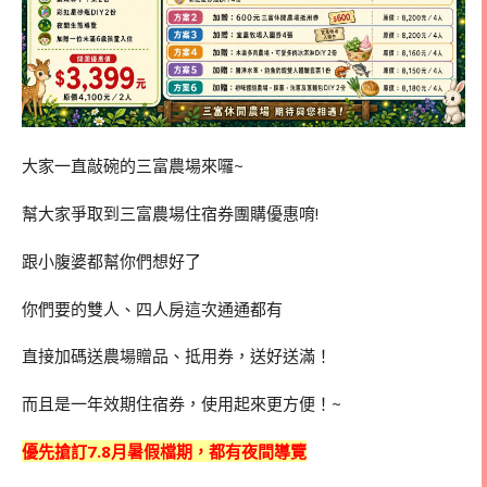
大家一直敲碗的三富農場來囉~
幫大家爭取到三富農場住宿券團購優惠唷!
跟小腹婆都幫你們想好了
你們要的雙人、四人房這次通通都有
直接加碼送農場贈品、抵用券，送好送滿！
而且是一年效期住宿券，使用起來更方便！~
優先搶訂7.8月暑假檔期，都有夜間導覽