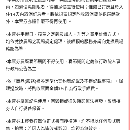
內，如逾優惠期限者，得補足價差後使用；惟如已訂房且於入
住14天內取消訂房者，將依退票規定酌收取消費並退還餘款
外，本票券亦將作廢不得再使用 。
•本票券平假日、孩童之定義及加人、升等之費用計價方式，
均依兌換農場之現場規定處理，後續預約服務亦請向兌換農場
確認為準。
•本票券農曆春節期間不得使用，春節期間定義依行政院人事
行政局公告為主。
•依『商品(服務)禮券定型化契約應記載及不得記載事項』，辦
理退款時，將酌收票面金額3%作為行政手續費。
•本票券屬無記名使用，因毀損或遺失時恕無法補發，敬請持
券人自行妥善保管。
•本票券未經發行單位正式書面授權時，均不得以任何形式販
售、拍賣；若因人為塗改或影印，均視為無效券。