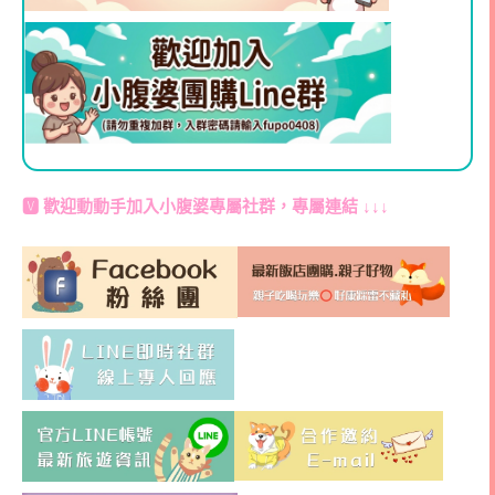
🆅 歡迎動動手加入
小腹婆專屬社群
，專屬連結 ↓↓↓