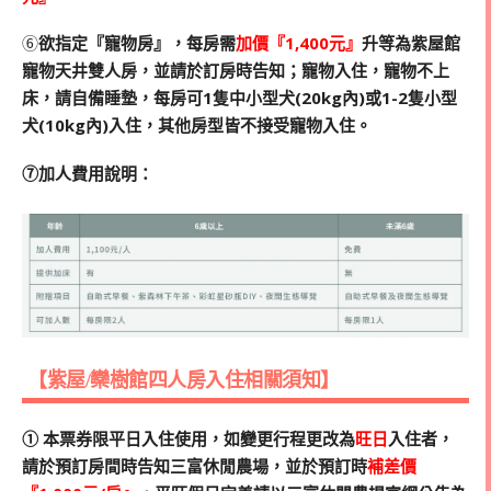
➅
欲指定『寵物房』，每房需
加價『1,400元』
升等為紫屋館
寵物天井雙人房，並請於訂房時告知；寵物入住，寵物不上
床，請自備睡墊，每房可1隻中小型犬(20kg內)或1-2隻小型
犬(10kg內)入住，其他房型皆不接受寵物入住。
➆加人費用說明：
【紫屋/欒樹館四人房入住相關須知】
➀ 本票券限平日入住使用，如變更行程更改為
旺日
入住者，
請於預訂房間時告知三富休閒農場，並於預訂時
補差價