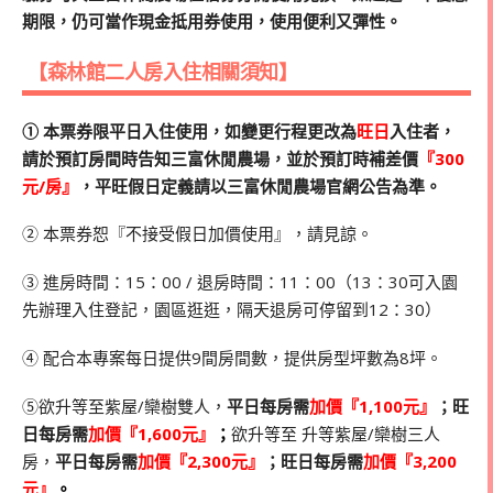
期限，仍可當作現金抵用券使用，使用便利又彈性。
【森林館二人房入住相關須知】
➀ 本票券限平日入住使用，如變更行程更改為
旺日
入住者，
請於預訂房間時告知三富休閒農場，並於預訂時補差價
『300
元/房』
，平旺假日定義請以三富休閒農場官網公告為準。
➁ 本票券恕『不接受假日加價使用』，請見諒。
➂ 進房時間：15：00 / 退房時間：11：00（13：30可入園
先辦理入住登記，園區逛逛，隔天退房可停留到12：30）
➃ 配合本專案每日提供9間房間數，提供房型坪數為8坪。
➄欲升等至紫屋/欒樹雙人，
平日每房需
加價『1,100元』
；旺
日每房需
加價『1,600元』
；
欲升等至 升等紫屋/欒樹三人
房，
平日每房需
加價『2,300元』
；旺日每房需
加價『3,200
元』
。