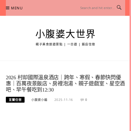
Skip
MENU
to
content
小腹婆大世界
親子美食旅遊景點 | 一日遊 | 飯店住宿
2026 村却國際溫泉酒店｜跨年、寒假、春節快閃優
惠｜百萬夜景飯店、房裡泡湯、親子遊戲室、星空酒
吧、早午餐吃到12:30
宜蘭住宿
小腹婆小編
2025-11-16
0