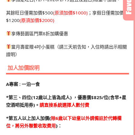
其餘旺日僅需加價$500
(
原須加價$1000)
；享假日僅需加價
$1200
(原須加價$2000)
享傳藝園區門票8折加購優惠
當月壽星贈4吋小蛋糕（請三天前告知，入住時請出示相關
證明）
加人加價說明
A專案 : 一泊一食
*第三、四位(12歲以上皆為成人) ，優惠價$825/位(含早+星
空酒吧抵用券)。
請直接系統選擇人數付費
*第五人以上加人加價
(
除6歲以下幼童以外請備註於代轉欄
位，將另外聯繫收取費用
)
：