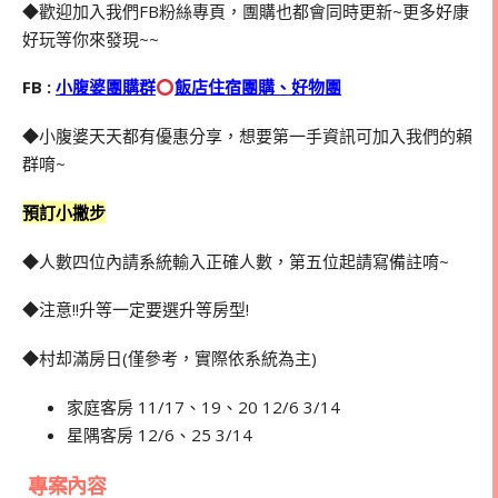
◆歡迎加入我們FB粉絲專頁，團購也都會同時更新~更多好康
好玩等你來發現~~
FB :
小腹婆團購群
飯店住宿團購、好物團
◆小腹婆天天都有優惠分享，想要第一手資訊可加入我們的賴
群唷~
預訂小撇步
◆人數四位內請系統輸入正確人數，第五位起請寫備註唷~
◆注意!!升等一定要選升等房型!
◆村却滿房日(僅參考，實際依系統為主)
家庭客房 11/17、19、20 12/6 3/14
星隅客房 12/6、25 3/14
專案內容