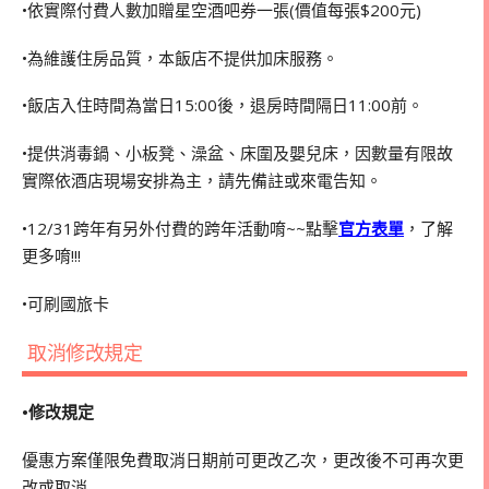
•依實際付費人數加贈星空酒吧券一張(價值每張$200元)
•為維護住房品質，本飯店不提供加床服務。
•飯店入住時間為當日15:00後，退房時間隔日11:00前。
•提供消毒鍋、小板凳、澡盆、床圍及嬰兒床，因數量有限故
實際依酒店現場安排為主，請先備註或來電告知。
•12/31跨年有另外付費的跨年活動唷~~點擊
官方表單
，了解
更多唷!!!
•可刷國旅卡
取消修改規定
•修改規定
優惠方案僅限免費取消日期前可更改乙次，更改後不可再次更
改或取消