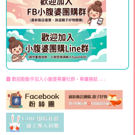
🆅 歡迎動動手加入
小腹婆專屬社群
，專屬連結 ↓↓↓