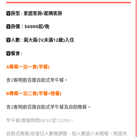
🆅
房型 : 家庭客房/星隅客房
🆅
房價：$6000起/晚
🆅
人數 : 兩大兩小(未滿12歲)入住
🆅
餐食 :
A專案一泊一食(早餐)
含2客明廚百匯自助式早午餐。
B專案一泊二食(早餐+晚餐)
含2客明廚百匯自助式早午餐及自助晚餐。
早午餐(開餐時間06:30至12:30)。
自助式晚餐(依當日人數做調整，如人數過少未開餐，將提供