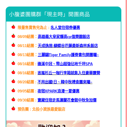
小腹婆團購群「現主時」開團商品
限量售賣售完為止 :
名人堂住宿券優惠
08/09結團：
高雄義大皇家爆高cp值樂園飯店
08/11結團：
天成逸旅-蝴蝶谷花蓮最新森林系飯店
08/13結團：
三麗鷗
Tiger Family護脊書包開團囉~
08/16結團 :
礁溪中冠、雪山超強佔地千坪SPA
08/16結團 :
峇嵐杉丘一咖行李箱就能入住豪華露營
08/20結團 :
不用出國!日、韓中秋禮盒團來囉~
09/05結團 :
夜宿XPARK浪漫一夏優惠
09/30結團 :
寶藏住宿走馬瀨蘭花會館中秋免加價
預告團 : 北投小資族最愛飯店