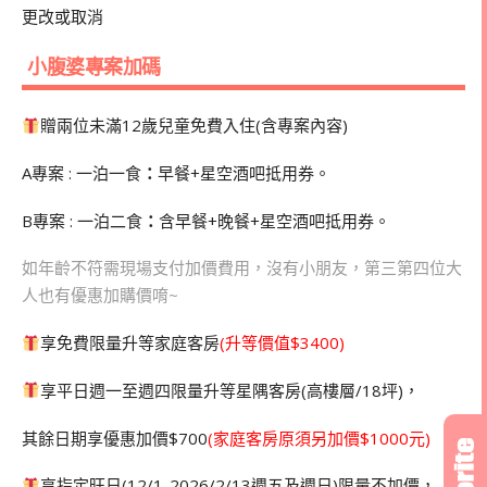
更改或取消
小腹婆專案加碼
贈兩位未滿12歲兒童免費入住(含專案內容)
A專案 : 一泊一食
：
早餐+星空酒吧抵用券。
B專案 : 一泊二食
：
含早餐+晚餐+星空酒吧抵用券。
如年齡不符需現場支付加價費用，沒有小朋友，第三第四位大
人也有優惠加購價唷~
享免費限量升等家庭客房
(升等價值$3400)
享平日週一至週四限量升等星隅客房(高樓層/18坪)，
其餘日期享優惠加價$700
(家庭客房原須另加價$1000元)
享指定旺日(12/1-2026/2/13週五及週日)限量不加價，