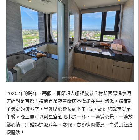
2026 年的跨年、寒假、春節想去哪裡放鬆？村却國際溫泉酒
店絕對是首選！這間百萬夜景飯店不僅能在房裡泡湯，還有親
子最愛的遊戲室，早餐貼心延長到下午1點，讓你悠哉享受早
午餐。晚上更可以到星空酒吧小酌一杯，一邊賞夜景、一邊放
鬆心情。別錯過這波跨年、寒假、春節快閃優惠，享受頂級度
假體驗！