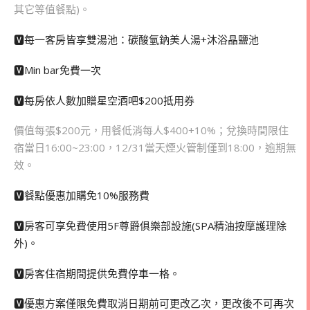
其它等值餐點)。
🆅每一客房皆享雙湯池：碳酸氫鈉美人湯+沐浴晶鹽池
🆅Min bar免費一次
🆅每房依人數加贈星空酒吧$200抵用券
價值每張$200元，用餐低消每人$400+10%；兌換時間限住
宿當日16:00~23:00，12/31當天煙火管制僅到18:00，逾期無
效。
🆅餐點優惠加購免10%服務費
🆅房客可享免費使用5F尊爵俱樂部設施(SPA精油按摩護理除
外)。
🆅房客住宿期間提供免費停車一格。
🆅優惠方案僅限免費取消日期前可更改乙次，更改後不可再次