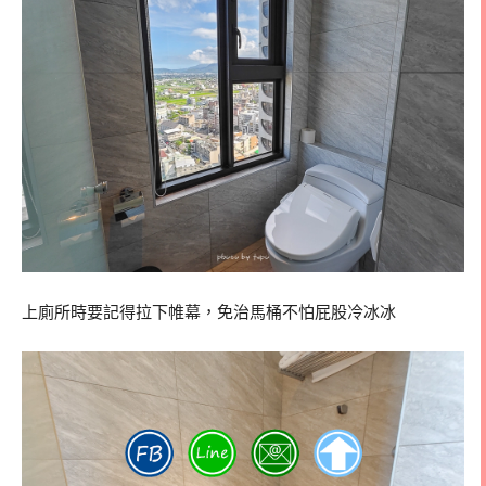
上廁所時要記得拉下帷幕，免治馬桶不怕屁股冷冰冰