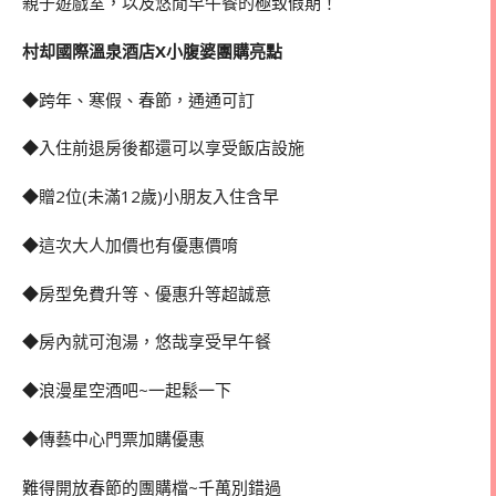
親子遊戲室，以及悠閒早午餐的極致假期！
村却國際溫泉酒店X小腹婆團購亮點
◆跨年、寒假、春節，通通可訂
◆入住前退房後都還可以享受飯店設施
◆贈2位(未滿12歲)小朋友入住含早
◆這次大人加價也有優惠價唷
◆房型免費升等、優惠升等超誠意
◆房內就可泡湯，悠哉享受早午餐
◆浪漫星空酒吧~一起鬆一下
◆傳藝中心門票加購優惠
難得開放春節的團購檔~千萬別錯過