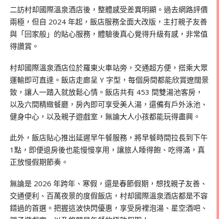
二訪村却國際溫泉酒店後，整體感受差異明顯。過去網路評價
兩極，但自 2024 年起，飯店服務全面大改版，主打親子友善
與「回家般」的貼心服務，體驗後真心覺得升級有感，非常值
得讚賞。
村却國際溫泉酒店位於羅東火車站旁，交通超方便，搭乘大眾
運輸即可直達。飯店走廊呈 Y 字型，每個房間都能欣賞遼闊景
致，讓人一踏入就放鬆心情。飯店共有 453 間雙湯池客房，
以及六間精緻餐廳，房內即可享受美人湯，還備有戶外泳池、
健身中心，以及親子遊戲室，無論大人小孩都能玩得盡興。
此外，飯店貼心推出延遲早午餐服務，將早餐時間拉長到下午
1點，即便退房後也能慢慢享用，讓旅人睡得飽、吃得滿，真
正放慢假期節奏。
無論是 2026 年跨年、寒假，還是春節假期，想找親子友善、
交通便利、百萬夜景的度假飯店，村却國際溫泉酒店都是不容
錯過的首選。把握這波快閃優惠，享受房裡泡湯、星空酒吧、