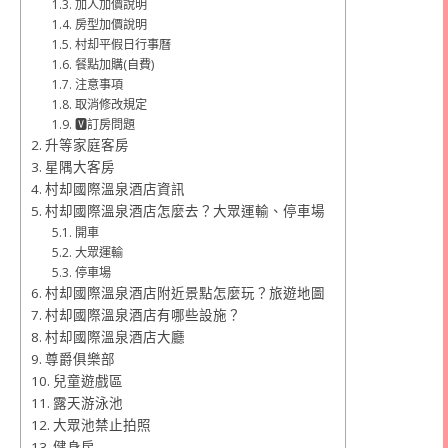
加人加價說明
房型加價說明
村却平假日行事曆
餐點加購(自費)
注意事項
取消修改規定
🆅訂房問題
升等家庭客房
星隅大客房
村却國際溫泉酒店資訊
村却國際溫泉酒店怎麼去？大眾運輸、停車場
開車
大眾運輸
停車場
村却國際溫泉酒店附近景點怎麼玩？旅遊地圖
村却國際溫泉酒店有哪些設施？
村却國際溫泉酒店大廳
尊爵俱樂部
兒童遊戲區
露天游泳池
大眾池禁止拍照
健身房