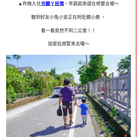
▲昨晚入住
光腳Ｙ民宿
，早晨起來還在想要去哪～
聽到好友小兔小安正在附近餵小鹿 ，
看一看竟然不到二公里！！
這麼近趕緊來去囉～