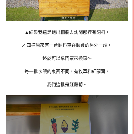
▲結果我還是跑出柵欄去詢問那裡有飼料，
才知道原來有一台飼料車在餵食的另外一端，
終於可以拿門票來換囉～
每一批次餵的東西不同，有牧草和紅蘿蔔，
我們這批是紅蘿蔔。