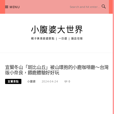
Skip
MENU
to
content
小腹婆大世界
親子美食旅遊景點 | 一日遊 | 飯店住宿
宜蘭冬山「斑比山丘」被山環抱的小鹿咖啡廳～台灣
版小奈良，餵鹿體驗好好玩
宜蘭景點
小腹婆
2024-04-24
0