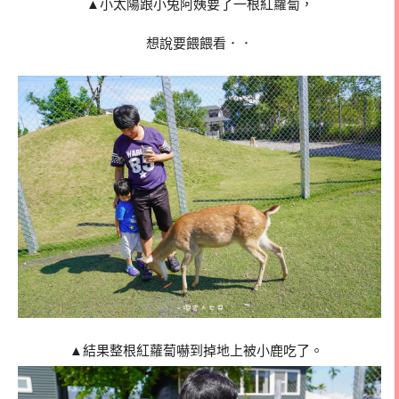
▲小太陽跟小兔阿姨要了一根紅蘿蔔，
想說要餵餵看．．
▲結果整根紅蘿蔔嚇到掉地上被小鹿吃了。