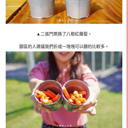
▲二張門票換了八根紅蘿蔔，
園區的人建議我們折成一塊塊可以餵的比較多。