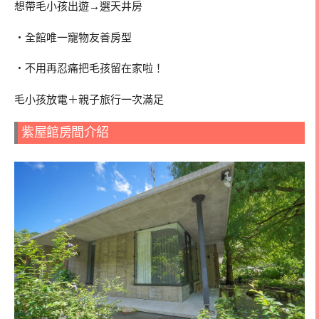
想帶毛小孩出遊→選天井房
・全館唯一寵物友善房型
・不用再忍痛把毛孩留在家啦！
毛小孩放電＋親子旅行一次滿足
紫屋館房間介紹