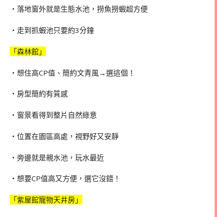
・落地窗外就是生態水池，撈魚撈蝦超方便
・走到抓蝦池只要約3分鐘
「森林館」
・想住高CP值、簡約文青風→選這個！
・房型簡約有質感
・窗景看得到整片自然綠意
・位置在園區高處，視野好又安靜
・旁邊就是親水池，玩水最近
・想要CP值高又方便，選它沒錯！
「紫屋館寵物天井房」