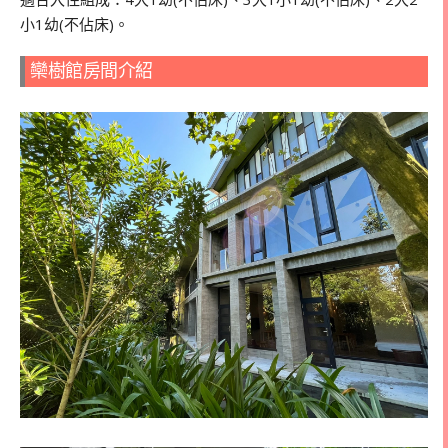
小1幼(不佔床)。
欒樹館房間介紹