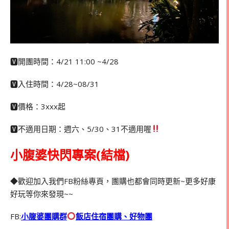
🆅開團時間：4/21 11:00 ~4/28
🆅入住時間：4/28~08/31
🆅價格：3xxx起
🆅不適用日期：週六、5/30、31不適用喔
小腹婆快閃專案(結檔)
◆歡迎加入我們FB粉絲專頁，團購也都會同時更新~更多好康
好玩等你來發現~~
FB:
小腹婆團購群
飯店住宿團購、好物團