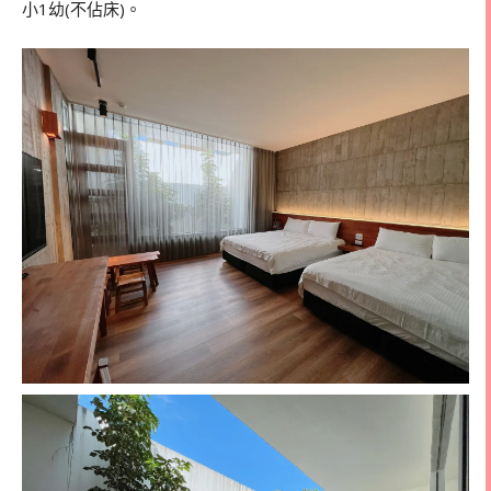
小1幼(不佔床)。