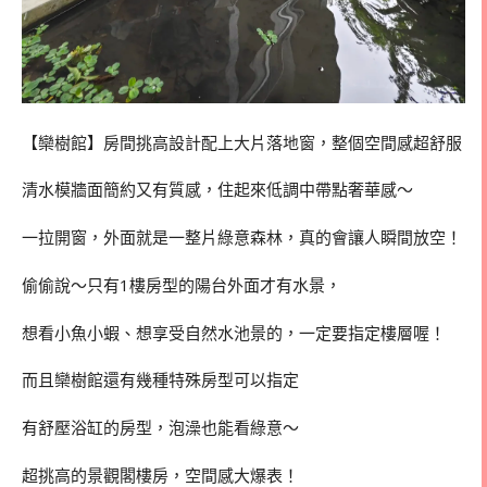
【欒樹館】房間挑高設計配上大片落地窗，整個空間感超舒服
清水模牆面簡約又有質感，住起來低調中帶點奢華感～
一拉開窗，外面就是一整片綠意森林，真的會讓人瞬間放空！
偷偷說～只有1樓房型的陽台外面才有水景，
想看小魚小蝦、想享受自然水池景的，一定要指定樓層喔！
而且欒樹館還有幾種特殊房型可以指定
有舒壓浴缸的房型，泡澡也能看綠意～
超挑高的景觀閣樓房，空間感大爆表！