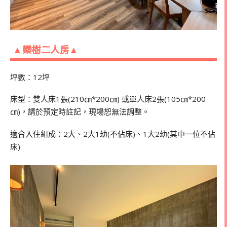
▲欒樹二人房▲
坪數：12坪
床型：雙人床1張(210㎝*200㎝) 或單人床2張(105㎝*200
㎝)，請於預定時註記，現場恕無法調整。
適合入住組成：2大、2大1幼(不佔床)、1大2幼(其中一位不佔
床)