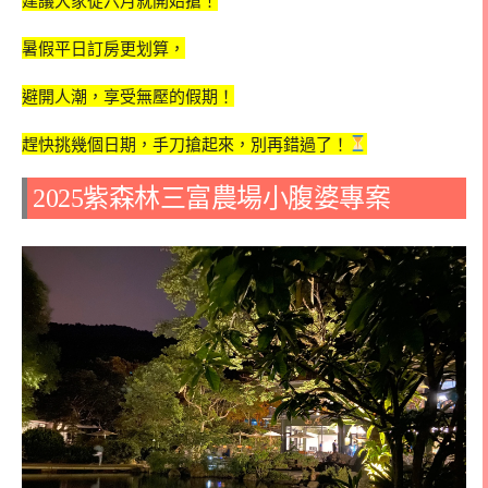
建議大家從六月就開始搶！
暑假平日訂房更划算，
避開人潮，享受無壓的假期！
趕快挑幾個日期，手刀搶起來，別再錯過了！
2025紫森林三富農場小腹婆專案