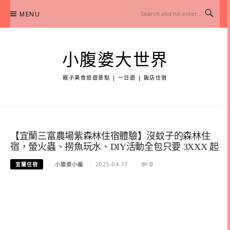
Skip
MENU
to
content
小腹婆大世界
親子美食旅遊景點 | 一日遊 | 飯店住宿
【宜蘭三富農場紫森林住宿體驗】沒蚊子的森林住
宿，螢火蟲、撈魚玩水、DIY活動全包只要 3XXX 起
宜蘭住宿
小腹婆小編
2025-04-17
0