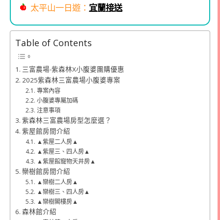
太平山一日遊：
宜蘭接送
Table of Contents
三富農場-紫森林X小腹婆團購優惠
2025紫森林三富農場小腹婆專案
專案內容
小腹婆專屬加碼
注意事項
紫森林三富農場房型怎麼選？
紫屋館房間介紹
▲紫屋二人房▲
▲紫屋三、四人房▲
▲紫屋館寵物天井房▲
欒樹館房間介紹
▲欒樹二人房▲
▲欒樹三、四人房▲
▲欒樹閣樓房▲
森林館介紹