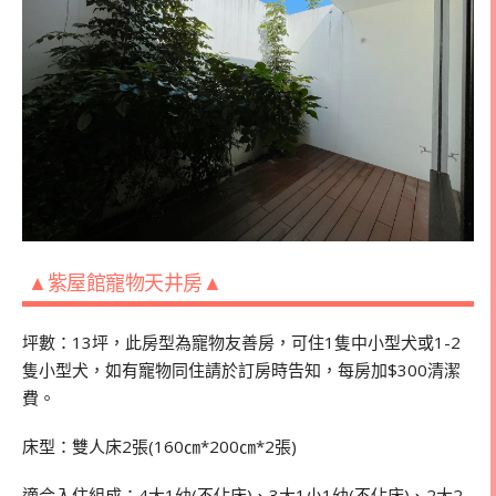
▲紫屋館寵物天井房▲
坪數：13坪，此房型為寵物友善房，可住1隻中小型犬或1-2
隻小型犬，如有寵物同住請於訂房時告知，每房加$300清潔
費。
床型：雙人床2張(160㎝*200㎝*2張)
適合入住組成：4大1幼(不佔床)、3大1小1幼(不佔床)、2大2