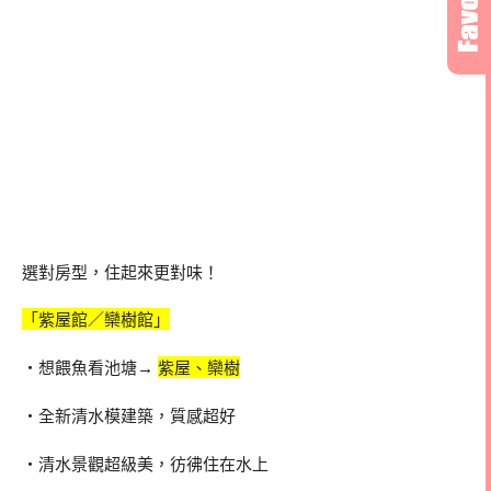
選對房型，住起來更對味！
「紫屋館／欒樹館」
・想餵魚看池塘→
紫屋、欒樹
・全新清水模建築，質感超好
・清水景觀超級美，彷彿住在水上