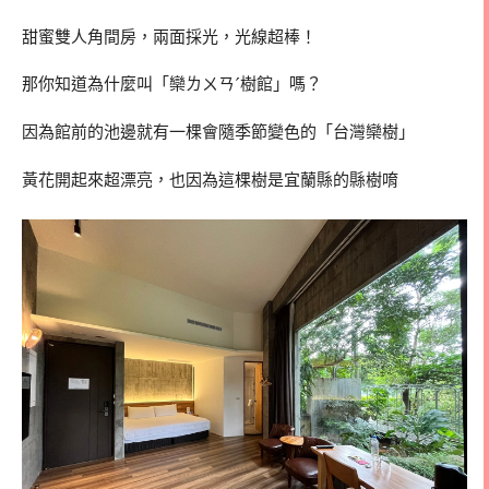
甜蜜雙人角間房，兩面採光，光線超棒！
那你知道為什麼叫「欒ㄌㄨㄢˊ樹館」嗎？
因為館前的池邊就有一棵會隨季節變色的「台灣欒樹」
黃花開起來超漂亮，也因為這棵樹是宜蘭縣的縣樹唷