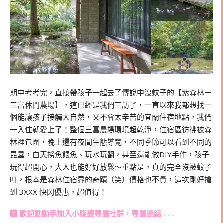
期中考考完，直接帶孩子一起去了傳說中沒蚊子的【紫森林－
三富休閒農場】，這已經是我們三訪了，一直以來我都想找一
個能讓孩子接觸大自然，又不會太辛苦的宜蘭住宿地點，我們
一入住就愛上了！整個三富農場環境超乾淨，住宿區彷彿被森
林裡包圍，晚上還有夜間生態導覽，不同季節可以看到不同的
昆蟲，白天撈魚餵魚、玩水玩翻，甚至還能做DIY手作，孩子
玩得超開心，大人也能好好放鬆～重點是，真的完全沒被蚊子
叮，根本是森林住宿界的奇蹟（笑）價格也不貴，這次剛好搶
到 3XXX 快閃優惠，超值得！
🆅 歡迎動動手加入
小腹婆專屬社群
，專屬連結 ↓↓↓