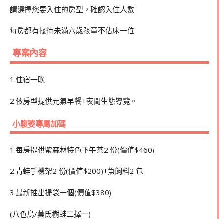
請選擇您要入住的房型，確認入住人數
每房都有接待未滿六歲孩童不佔床一位
專案內容
1.住宿一晚
2.依房型提供元氣早餐+夜間生態導覽。
小腹婆專屬加碼
1.每房提供紫森林特色下午茶2 份(價值$460)
2.青蛙手機架2 份(價值$200)+魚飼料2 包
3.最新推出提袋一個(價值$380)
(八色鳥/莫氏樹蛙二擇一)