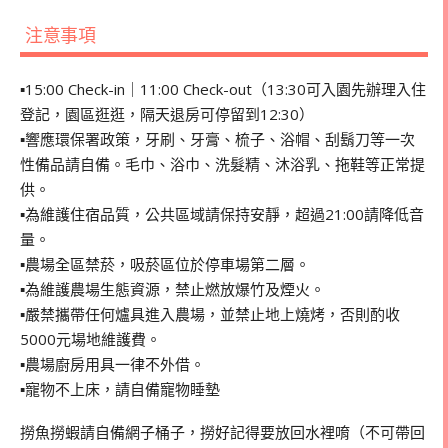
注意事項
▪︎15:00 Check-in｜11:00 Check-out（13:30可入園先辦理入住
登記，園區逛逛，隔天退房可停留到12:30）
▪︎響應環保署政策，牙刷、牙膏、梳子、浴帽、刮鬍刀等一次
性備品請自備。毛巾、浴巾、洗髮精、沐浴乳、拖鞋等正常提
供。
▪︎為維護住宿品質，公共區域請保持安靜，超過21:00請降低音
量。
▪︎農場全區禁菸，吸菸區位於停車場第二層。
▪︎為維護農場生態資源，禁止燃放爆竹及煙火。
▪︎嚴禁攜帶任何爐具進入農場，並禁止地上燒烤，否則酌收
5000元場地維護費。
▪︎農場廚房用具一律不外借。
▪︎寵物不上床，請自備寵物睡墊
撈魚撈蝦請自備網子桶子，撈好記得要放回水裡唷（不可帶回