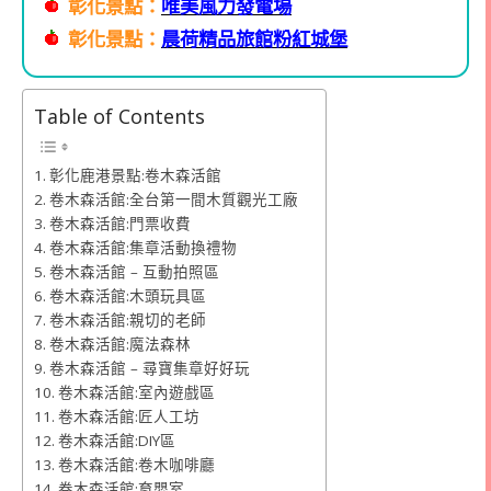
彰化景點：
唯美風力發電場
彰化景點：
晨荷精品旅館粉紅城堡
Table of Contents
彰化鹿港景點:卷木森活館
卷木森活館:全台第一間木質觀光工廠
卷木森活館:門票收費
卷木森活館:集章活動換禮物
卷木森活館 – 互動拍照區
卷木森活館:木頭玩具區
卷木森活館:親切的老師
卷木森活館:魔法森林
卷木森活館 – 尋寶集章好好玩
卷木森活館:室內遊戲區
卷木森活館:匠人工坊
卷木森活館:DIY區
卷木森活館:卷木咖啡廳
卷木森活館:育嬰室