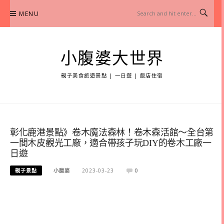
Skip
MENU
to
content
小腹婆大世界
親子美食旅遊景點 | 一日遊 | 飯店住宿
彰化鹿港景點》卷木魔法森林！卷木森活館～全台第
一間木皮觀光工廠，適合帶孩子玩DIY的卷木工廠一
日遊
親子景點
小腹婆
2023-03-23
0