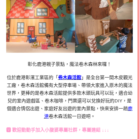
彰化鹿港親子景點，魔法卷木森林來囉！
位於鹿港彰濱工業區的「
卷木森活館
」
是全台第一間木皮觀光
工廠，卷木森活館備有大型停車場、帶領大家進入原木的魔法
世界，更棒的是卷木森活館提供多款木頭玩具可以玩，適合幼
兒的室內遊戲區、卷木咖啡，門票還可以兌換好玩的DIY，是
個適合情侶出遊、家庭好友出遊的室內景點，快來安排一趟
鹿
港
卷木森活館一日遊吧。
🆅 歡迎動動手加入
小腹婆專屬社群
，專屬連結 ↓↓↓