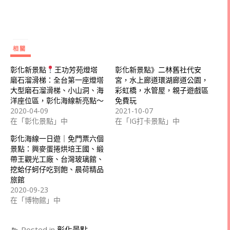
相關
彰化新景點
王功芳苑燈塔
彰化新景點》二林舊社代安
磨石溜滑梯：全台第一座燈塔
宮，水上廊道環湖廊道公園，
大型磨石溜滑梯、小山洞、海
彩虹橋，水管屋，親子遊戲區
洋座位區，彰化海線新亮點～
免費玩
2020-04-09
2021-10-07
在「彰化景點」中
在「IG打卡景點」中
彰化海線一日遊｜免門票六個
景點：興麥蛋捲烘培王國、緞
帶王觀光工廠、台灣玻璃館、
挖蛤仔蚵仔吃到飽、晨荷精品
旅館
2020-09-23
在「博物館」中
Posted in
彰化景點