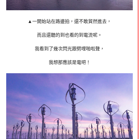
▲一開始站在路邊拍，還不敢貿然進去，
而且還聽的到也看的到電流呢。
我看到了幾次閃光跟劈哩啪啦聲，
我想那應該是電吧！