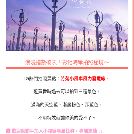
浪漫指數破表！彰化海岸拍照秘境～
IG熱門拍照景點：
芳苑
小風車風力發電廠
，
近黃昏時過去可以拍到三種景色，
滿滿的天空藍、漸層粉色、深藍色，
不用特效就讓你美的受不了。
🆅 歡迎動動手加入
小腹婆專屬社群
，專屬連結 ↓↓↓