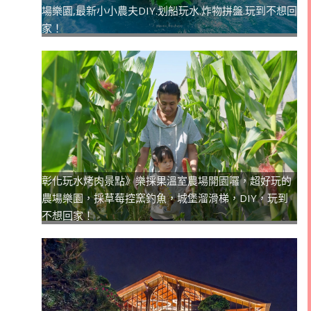
場樂園,最新小小農夫DIY.划船玩水.炸物拼盤.玩到不想回
家！
彰化玩水烤肉景點》樂採果溫室農場開園囉，超好玩的
農場樂園，採草莓控窯釣魚，城堡溜滑梯，DIY，玩到
不想回家！