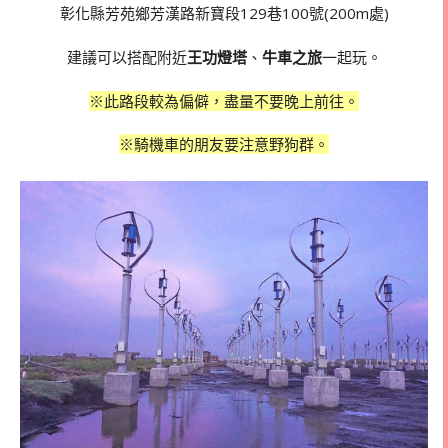
彰化縣芳苑鄉芳漢路新寶段129巷100號(200m處)
建議可以搭配附近
王功燈塔
、
牛車之旅
一起玩。
※此路段較為偏僻，盡量不要晚上前往。
※騎機車的朋友要注意野狗群。