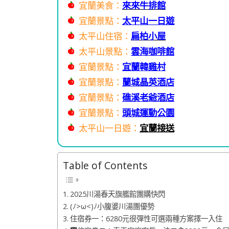
宜蘭美食：
來來牛排館
宜蘭景點：
太平山一日遊
太平山住宿：
扁柏小屋
太平山景點：
雲海咖啡館
宜蘭景點：
宜蘭韓雞村
宜蘭景點：
蘭城晶英酒店
宜蘭景點：
礁溪老爺酒店
宜蘭景點：
頭城運動公園
太平山一日遊：
宜蘭接送
Table of Contents
2025川湯春天旗艦館團購快閃
(ﾉ>ω<)ﾉ小腹婆川湯團優勢
住宿券一：6280元很彈性可選兩種方案擇一入住