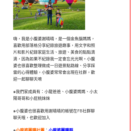
嗨，我是小腹婆謝晴晴，是一個金魚腦媽媽，
喜歡用部落格分享紀錄旅遊趣事，用文字和照
片和影片紀錄家庭生活、旅遊、美食的點點滴
滴，因為如果不紀錄我一定會忘光光啊。小腹
婆也很喜歡整理做成一日遊景點路線、分享踩
雷的心得體驗，小腹婆常常會出現在社群，歡
迎一起聊聊天唷
๑我們家成員有：小龍爸爸、小腹婆媽媽、小太
陽哥哥和小屁桃妹妹
๑小腹婆也很喜歡用謝晴晴的帳號在
FB
社群聊
聊天哦，也歡迎加入
๑
小腹婆團購社團
：
小腹婆團購群