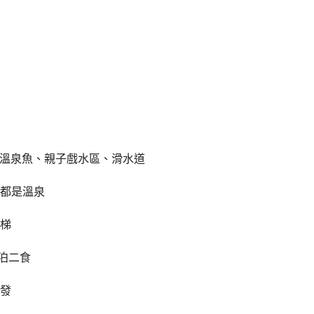
、溫泉魚、親子戲水區、滑水道
都是溫泉
梯
一泊二食
發