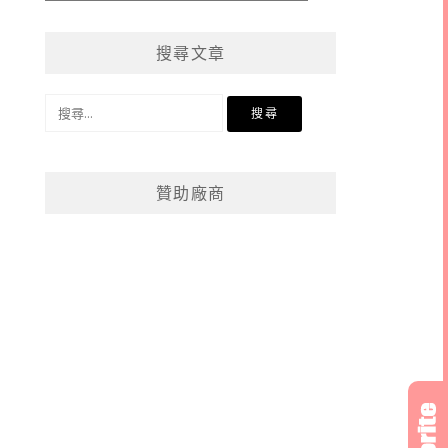
章
分
搜尋文章
類
搜
尋
關
鍵
贊助廠商
字: