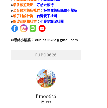
๑
最多旅遊景點
：
好想去旅行
๑
全台最大飯店社群
：
好想住飯店踩雷不藏私
๑
親子討論社群
：
台灣親子社團
๑
腦波弱購物社群
：
小腹婆爛泥社團
✉聯絡小腹婆：
eunice0626a@gmail.com
FUPO0626
fupo0626
399