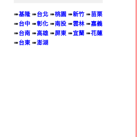
➠
基隆
➠
台北
➠
桃園
➠
新竹
➠
苗栗
➠
台中
➠
彰化
➠
南投
➠
雲林
➠
嘉義
➠
台南
➠
高雄
➠
屏東
➠
宜蘭
➠
花蓮
➠
台東
➠
澎湖