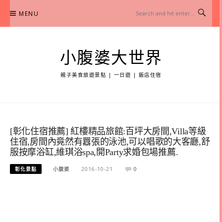
Skip
MENU
to
content
小腹婆大世界
親子美食旅遊景點 | 一日遊 | 飯店住宿
[彰化住宿推薦] 紅樓精品旅館:百坪大房間,Villa等級
住宿,房間內竟然有囂張的泳池,可以唱歌的大客廳,舒
服按摩浴缸,維琪浴spa,開Party求婚包場推薦.
彰化景點
小腹婆
2016-10-21
0