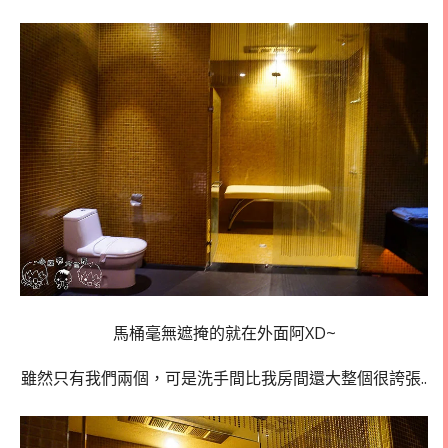
馬桶毫無遮掩的就在外面阿XD~
雖然只有我們兩個，可是洗手間比我房間還大整個很誇張..