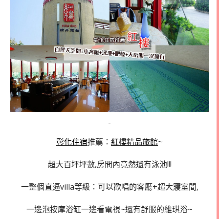
彰化住宿
推薦：
紅樓精品旅館
~
超大百坪坪數,房間內竟然還有泳池!!!
一整個直逼villa等級：可以歡唱的客廳+超大寢室間,
一邊泡按摩浴缸一邊看電視~還有舒服的維琪浴~