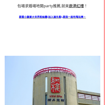
包場求婚場地開party推薦,就來
鹿港紅樓
！
跟著小腹婆大世界粉絲團(加入搶先看),跟我一起吃喝玩樂。