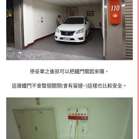
停妥車之後就可以把鐵門關起來囉，
這邊鐵門不會整個關閉(會有留縫~)這樣也比較安全。