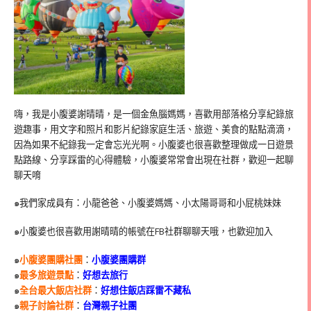
嗨，我是小腹婆謝晴晴，是一個金魚腦媽媽，喜歡用部落格分享紀錄旅
遊趣事，用文字和照片和影片紀錄家庭生活、旅遊、美食的點點滴滴，
因為如果不紀錄我一定會忘光光啊。小腹婆也很喜歡整理做成一日遊景
點路線、分享踩雷的心得體驗，小腹婆常常會出現在社群，歡迎一起聊
聊天唷
๑我們家成員有：小龍爸爸、小腹婆媽媽、小太陽哥哥和小屁桃妹妹
๑小腹婆也很喜歡用謝晴晴的帳號在
FB
社群聊聊天哦，也歡迎加入
๑
小腹婆團購社團
：
小腹婆團購群
๑
最多旅遊景點
：
好想去旅行
๑
全台最大飯店社群
：
好想住飯店踩雷不藏私
๑
親子討論社群
：
台灣親子社團