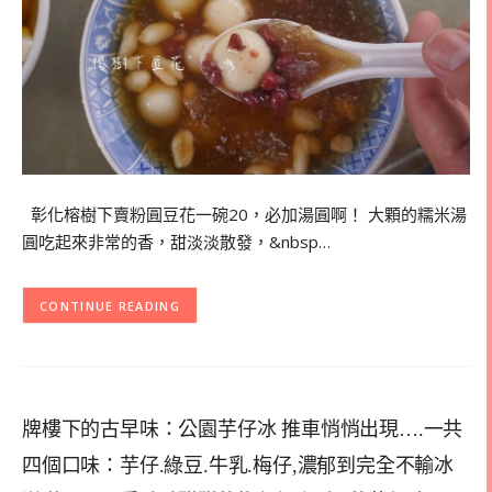
彰化榕樹下賣粉圓豆花一碗20，必加湯圓啊！ 大顆的糯米湯
圓吃起來非常的香，甜淡淡散發，&nbsp…
CONTINUE READING
牌樓下的古早味：公園芋仔冰 推車悄悄出現….一共
四個口味：芋仔.綠豆.牛乳.梅仔,濃郁到完全不輸冰