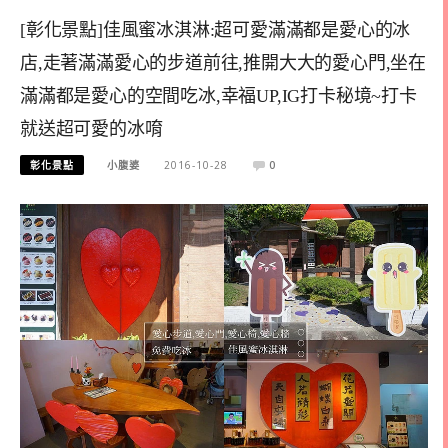
[彰化景點]佳風蜜冰淇淋:超可愛滿滿都是愛心的冰
店,走著滿滿愛心的步道前往,推開大大的愛心門,坐在
滿滿都是愛心的空間吃冰,幸福UP,IG打卡秘境~打卡
就送超可愛的冰唷
彰化景點
小腹婆
2016-10-28
0