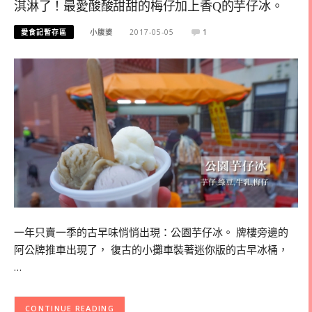
淇淋了！最愛酸酸甜甜的梅仔加上香Q的芋仔冰。
愛食記暫存區
小腹婆
2017-05-05
1
一年只賣一季的古早味悄悄出現：公園芋仔冰。 牌樓旁邊的
阿公牌推車出現了， 復古的小攤車裝著迷你版的古早冰桶，
…
CONTINUE READING