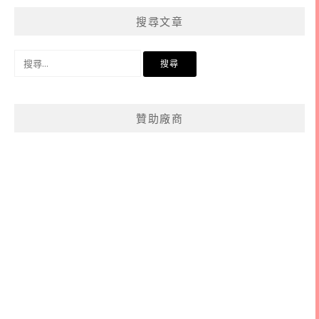
分
搜尋文章
類
搜
尋
關
鍵
贊助廠商
字: