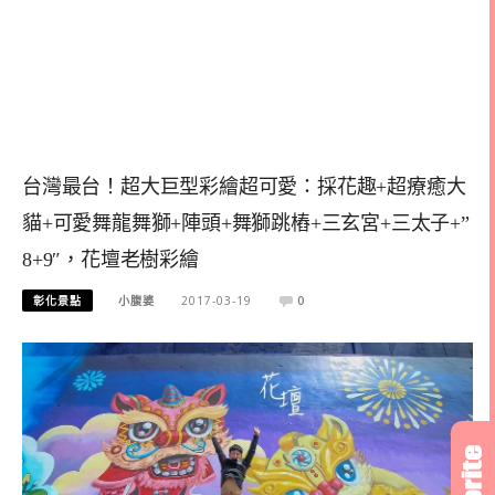
台灣最台！超大巨型彩繪超可愛：採花趣+超療癒大
貓+可愛舞龍舞獅+陣頭+舞獅跳樁+三玄宮+三太子+”
8+9″，花壇老樹彩繪
彰化景點
小腹婆
2017-03-19
0