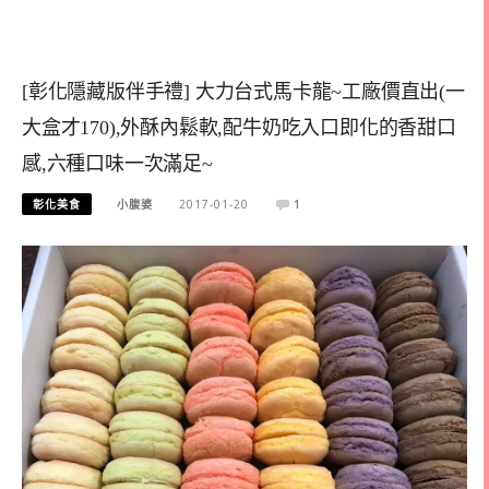
[彰化隱藏版伴手禮] 大力台式馬卡龍~工廠價直出(一
大盒才170),外酥內鬆軟,配牛奶吃入口即化的香甜口
感,六種口味一次滿足~
彰化美食
小腹婆
2017-01-20
1