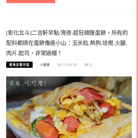
[彰化北斗]二吉軒早點/宵夜:超狂總匯蛋餅，所有的
配料都擠在蛋餅像座小山：玉米粒.熱狗.培根.火腿.
肉片.起司，非常過癮！
愛食記暫存區
小腹婆
2017-04-10
2