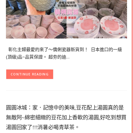
彰化主婦最愛的來了～僑俐瓷器新貨到！ 日本進口的一級
(頂級)品~品質保證。 超夯的迪…
CONTINUE READING
圓圓冰城：家．記憶中的美味,豆花配上湯圓真的是
無敵阿~綿密細緻的豆花加上香軟的湯圓,好吃到想買
湯圓回家了!!!消暑必喝青草茶。