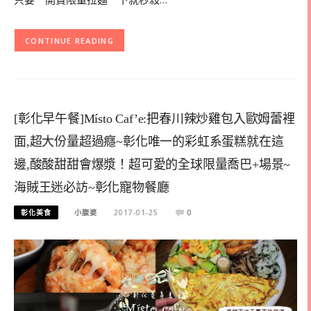
CONTINUE READING
[彰化早午餐]Místo Caf’e:把春川辣炒雞包入歐姆蕾裡
面,超大份量超過癮~彰化唯一的彩虹系蛋糕就在這
邊,酸酸甜甜會爆漿！超可愛的全球限量喬巴+場景~
海賊王迷必訪~彰化寵物餐廳
彰化美食
小腹婆
2017-01-25
0