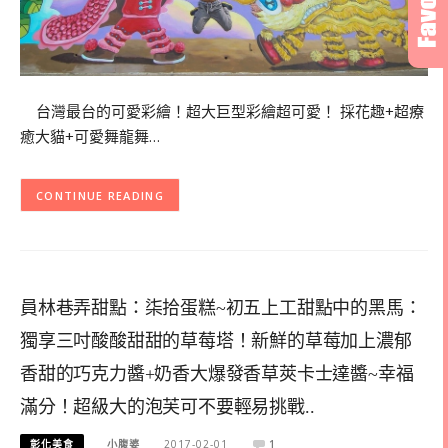
台灣最台的可愛彩繪！超大巨型彩繪超可愛！ 採花趣+超療
癒大貓+可愛舞龍舞…
CONTINUE READING
員林巷弄甜點：柒拾蛋糕~初五上工甜點中的黑馬：
獨享三吋酸酸甜甜的草莓塔！新鮮的草莓加上濃郁
香甜的巧克力醬+奶香大爆發香草莢卡士達醬~幸福
滿分！超級大的泡芙可不要輕易挑戰..
彰化美食
小腹婆
2017-02-01
1