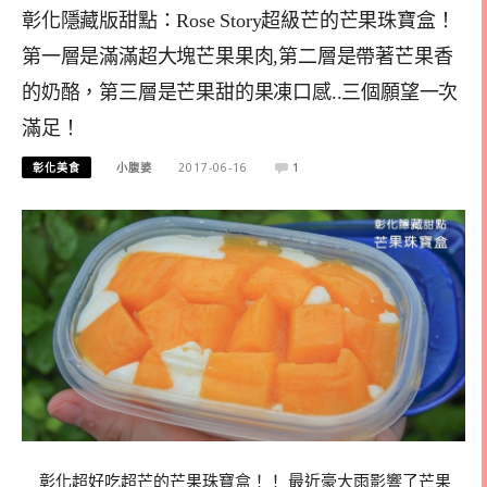
彰化隱藏版甜點：Rose Story超級芒的芒果珠寶盒！
第一層是滿滿超大塊芒果果肉,第二層是帶著芒果香
的奶酪，第三層是芒果甜的果凍口感..三個願望一次
滿足！
彰化美食
小腹婆
2017-06-16
1
彰化超好吃超芒的芒果珠寶盒！！ 最近豪大雨影響了芒果