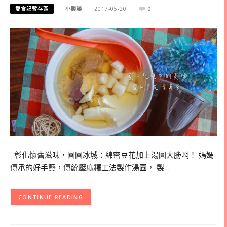
愛食記暫存區
小腹婆
2017-05-20
0
彰化懷舊滋味，圓圓冰城：綿密豆花加上湯圓大勝啊！ 媽媽
傳承的好手藝，傳統壓麻糬工法製作湯圓， 製…
CONTINUE READING