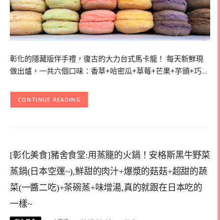
彰化的隱藏版伴手禮，復古的大力台式馬卡龍！ 每天新鮮現
做出爐，一共六個口味：香草+哈密瓜+草莓+芒果+芋頭+巧…
CONTINUE READING
[彰化美食]豬舍食堂:用蒸籠的火鍋！安格斯黑牛野菜
蒸鍋(日本空運~),鮮甜的肉汁+爆漿的菇菇+超甜的蔬
菜(一醬二吃)+茶碗蒸+味增湯,真的就跟在日本吃的
一樣~