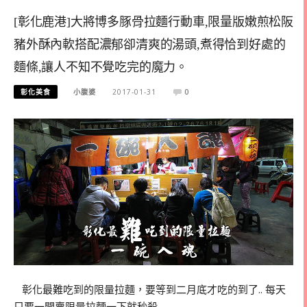
[彰化鹿港]大將博多豚骨拉麵行動車,限量版嫩煎松阪
豬外酥內軟搭配濃郁卻清爽的湯頭,煮得恰到好處的
麵條,讓人不知不覺吃完的魔力。
彰化美食
小腹婆
2017-01-31
0
彰化最難吃到的限量拉麵，要等到二月底才吃的到了.. 每天
只要一開賣限量拉麵一下就秒殺…