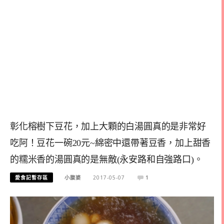
彰化榕樹下豆花，加上大顆的白湯圓真的是非常好
吃阿！豆花一碗20元~綿密中還帶著豆香，加上甜香
的糯米香的湯圓真的是無敵(永安路和自強路口)。
愛食記暫存區
小腹婆
2017-05-07
1