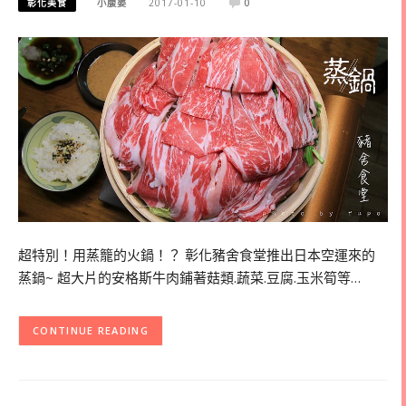
彰化美食
小腹婆
2017-01-10
0
超特別！用蒸籠的火鍋！？ 彰化豬舍食堂推出日本空運來的
蒸鍋~ 超大片的安格斯牛肉鋪著菇類.蔬菜.豆腐.玉米筍等…
CONTINUE READING