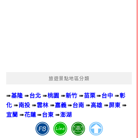
旅遊景點地區分類
➠
基隆
➠
台北
➠
桃園
➠
新竹
➠
苗栗
➠
台中
➠
彰
化
➠
南投
➠
雲林
➠
嘉義
➠
台南
➠
高雄
➠
屏東
➠
宜蘭
➠
花蓮
➠
台東
➠
澎湖