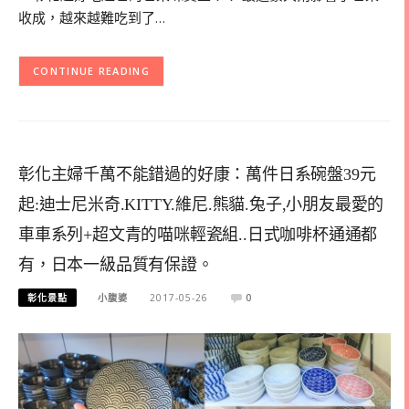
收成，越來越難吃到了…
CONTINUE READING
彰化主婦千萬不能錯過的好康：萬件日系碗盤39元
起:迪士尼米奇.KITTY.維尼.熊貓.兔子,小朋友最愛的
車車系列+超文青的喵咪輕瓷組..日式咖啡杯通通都
有，日本一級品質有保證。
彰化景點
小腹婆
2017-05-26
0