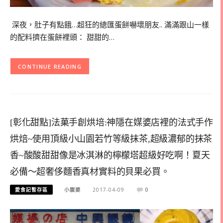
深夜，肚子有點餓…超狂的總匯蛋餅嚇壞朋友.. 滿滿跟山一樣
的配料擠在蛋餅裡頭： 甜甜的…
CONTINUE READING
[彰化甜點]法菓手創烘培:神隱在媒婆店裡的法式手作
烘焙~使用頂級小山園若竹等級抹茶,超級濃郁的抹茶
香~酸酸甜甜像是冰淇淋的檸檬塔超級好吃啊！夏天
必備～超奢侈麵香真材實料的貝果必買。
愛食記暫存區
小腹婆
2017-04-09
0