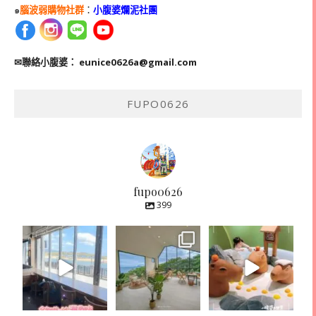
๑
腦波弱購物社群
：
小腹婆爛泥社團
✉聯絡小腹婆：
eunice0626a@gmail.com
FUPO0626
fupo0626
399