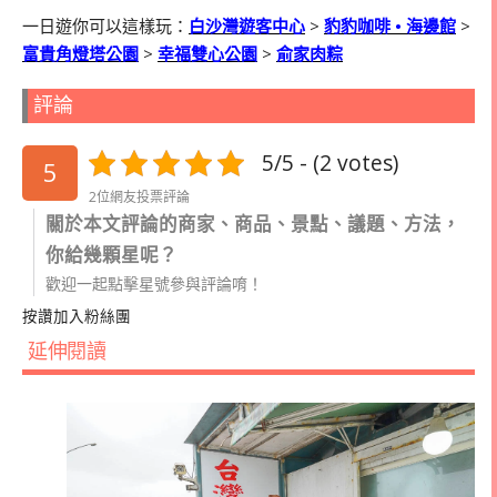
一日遊你可以這樣玩：
白沙灣遊客中心
>
豹豹咖啡
•
海邊館
>
富貴角燈塔公園
>
幸福雙心公園
>
俞家肉粽
評論
5/5 - (2 votes)
5
2位網友投票評論
關於本文評論的商家、商品、景點、議題、方法，
你給幾顆星呢？
歡迎一起點擊星號參與評論唷！
按讚加入粉絲團
延伸閱讀