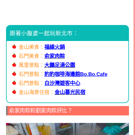
跟著小腹婆一起玩新北市：
金山美食：
福緣火鍋
石門美食：
俞家肉粽
萬里景點：
大鵬足湯公園
石門景點：
豹豹咖啡海邊館Bo.Bo.Cafe
石門景點：
白沙灣遊客中心
金山海景住宿：
金山暮光民宿
俞家肉粽和劉家肉粽評比？