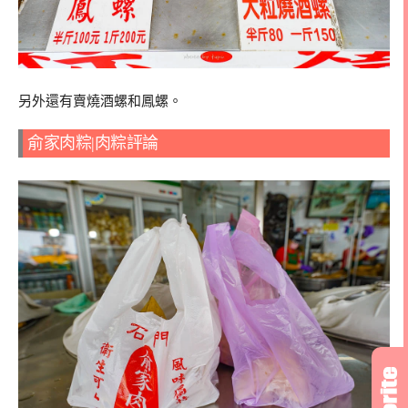
另外還有賣燒酒螺和鳳螺。
俞家肉粽|肉粽評論