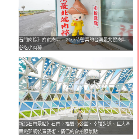
石門肉粽》俞家肉粽，24小時營業的台灣最北邊肉粽，
必吃小肉粽
新北石門景點》石門幸福雙心公園、幸福步道、巨大牽
罟織夢網裝置藝術，情侶約會拍照景點