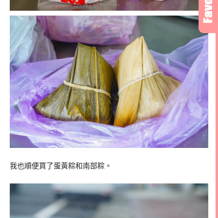
我也順便買了蛋黃粽和南部粽。