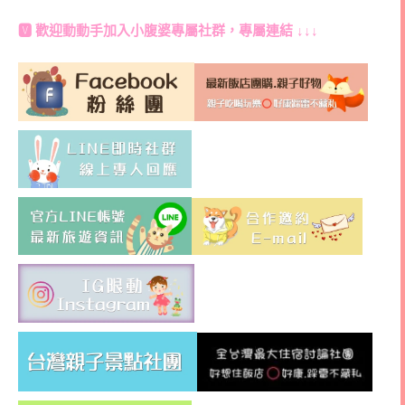
🆅 歡迎動動手加入
小腹婆專屬社群
，專屬連結 ↓↓↓