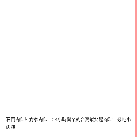
石門肉粽》俞家肉粽，24小時營業的台灣最北邊肉粽，必吃小
肉粽