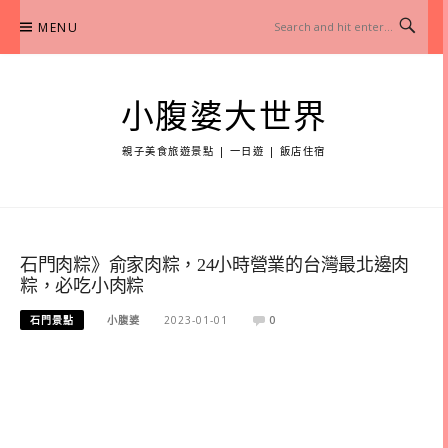
Skip
MENU
to
content
小腹婆大世界
親子美食旅遊景點 | 一日遊 | 飯店住宿
石門肉粽》俞家肉粽，24小時營業的台灣最北邊肉
粽，必吃小肉粽
石門景點
小腹婆
2023-01-01
0