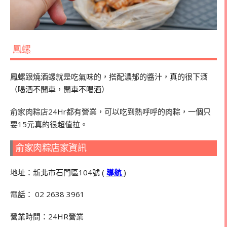
鳳螺
鳳螺跟燒酒螺就是吃氣味的，搭配濃郁的醬汁，真的很下酒
（喝酒不開車，開車不喝酒）
俞家肉粽店24Hr都有營業，可以吃到熱呼呼的肉粽，一個只
要15元真的很超值拉。
俞家肉粽店家資訊
地址：新北市石門區104號 (
導航
)
電話：
02 2638 3961
營業時間：
24HR
營業