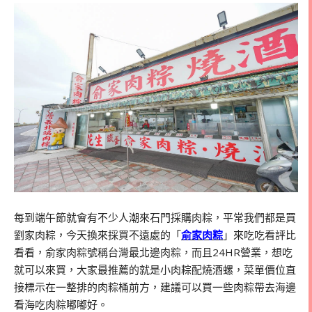
每到端午節就會有不少人潮來石門採購肉粽，平常我們都是買
劉家肉粽，今天換來採買不遠處的「
俞家肉粽
」來吃吃看評比
看看，俞家肉粽號稱台灣最北邊肉粽，而且24HR營業，想吃
就可以來買，大家最推薦的就是小肉粽配燒酒螺，菜單價位直
接標示在一整排的肉粽桶前方，建議可以買一些肉粽帶去海邊
看海吃肉粽嘟嘟好。