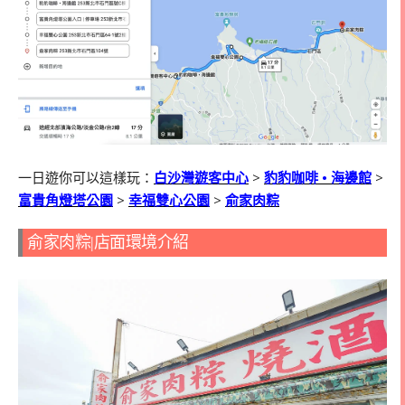
一日遊你可以這樣玩：
白沙灣遊客中心
>
豹豹咖啡
•
海邊館
>
富貴角燈塔公園
>
幸福雙心公園
>
俞家肉粽
俞家肉粽|店面環境介紹