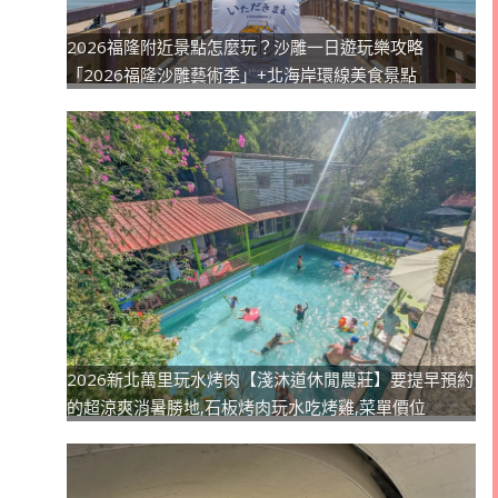
2026福隆附近景點怎麼玩？沙雕一日遊玩樂攻略
「2026福隆沙雕藝術季」+北海岸環線美食景點
2026新北萬里玩水烤肉【淺沐道休閒農莊】要提早預約
的超涼爽消暑勝地,石板烤肉玩水吃烤雞,菜單價位