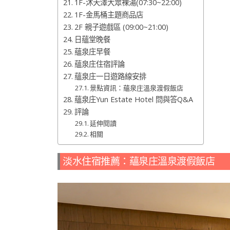
1F-沐天澤大眾裸湯(07:30~22:00)
1F-金馬桶主題商品店
2F 親子遊戲區 (09:00~21:00)
日蘊堂晚餐
蘊泉庄早餐
蘊泉庄住宿評論
蘊泉庄一日遊路線安排
景點資訊：蘊泉庄溫泉渡假飯店
蘊泉庄Yun Estate Hotel 問與答Q&A
評論
延伸閱讀
相關
淡水住宿推薦：蘊泉庄溫泉渡假飯店