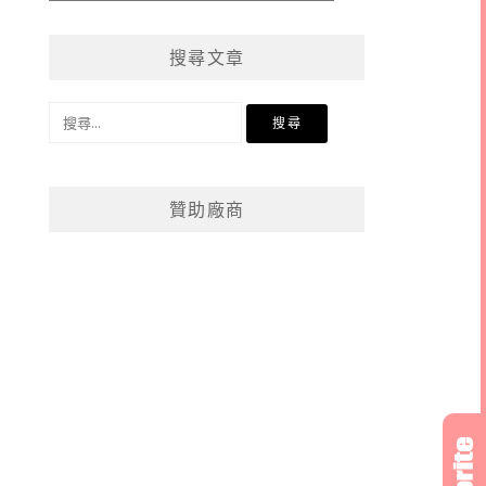
章
分
搜尋文章
類
搜
尋
關
鍵
贊助廠商
字: