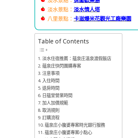
淡水景點：
勇闖歡樂島
淡水景點：
淡水情人塔
八里景點：
卡滋爆米花觀光工廠樂園
Table of Contents
淡水住宿推薦：蘊泉庄溫泉渡假飯店
蘊泉庄快閃團購專案
注意事項
入住時間
退房時間
日蘊堂營業時間
加人加價規範
取消規則
訂購流程
蘊泉庄小腹婆專案時光銀行服務
蘊泉庄小腹婆專案小點心