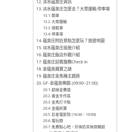
淡水蘊泉庄資訊
淡水蘊泉庄怎麼去？大眾運輸.停車場
開車
大眾運輸
接駁車
停車場
蘊泉庄附近景點怎麼玩？旅遊地圖
淡水蘊泉庄設施介紹
蘊泉庄飯店外觀介紹
蘊泉庄迎賓服務Check in
金蘊泉藏寶之謎
蘊泉庄金馬桶主題房
GF-金蘊泉樂園 (09:00~21:00)
超級金賽道
黃金手作區
金馬打卡點
金蘊抓寶
巨星電影院 (16:00、19:00)
電玩間
免費點心吧、珍珠奶茶無限暢飲