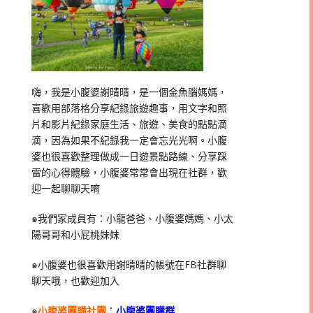
嗨，我是小腹婆謝晴晴，是一個金魚腦媽媽，
喜歡用部落格分享紀錄旅遊趣事，用文字和照
片和影片紀錄家庭生活、旅遊、美食的點點滴
滴，因為如果不紀錄我一定會忘光光啊。小腹
婆也很喜歡整理做成一日遊景點路線、分享踩
雷的心得體驗，小腹婆常常會出現在社群，歡
迎一起聊聊天唷
๑我們家成員有：小龍爸爸、小腹婆媽媽、小太
陽哥哥和小屁桃妹妹
๑小腹婆也很喜歡用謝晴晴的帳號在
FB
社群聊
聊天哦，也歡迎加入
๑
小腹婆團購社團
：
小腹婆團購群