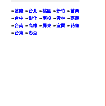
➠
基隆
➠
台北
➠
桃園
➠
新竹
➠
苗栗
➠
台中
➠
彰化
➠
南投
➠
雲林
➠
嘉義
➠
台南
➠
高雄
➠
屏東
➠
宜蘭
➠
花蓮
➠
台東
➠
澎湖