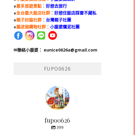
๑
最多旅遊景點
：
好想去旅行
๑
全台最大飯店社群
：
好想住飯店踩雷不藏私
๑
親子討論社群
：
台灣親子社團
๑
腦波弱購物社群
：
小腹婆爛泥社團
✉聯絡小腹婆：
eunice0626a@gmail.com
FUPO0626
fupo0626
399