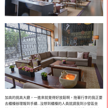
加高的挑高大廳，一進來就覺得好放鬆啊，拖著行李的我正要
去櫃檯辦理報到手續…沒想到櫃檯的人員就請我到沙發區坐