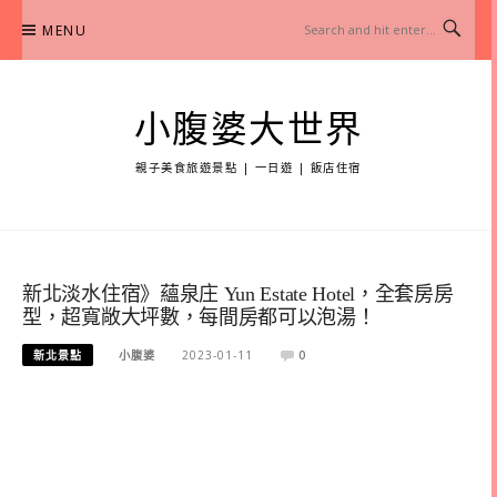
Skip
MENU
to
content
小腹婆大世界
親子美食旅遊景點 | 一日遊 | 飯店住宿
新北淡水住宿》蘊泉庄 Yun Estate Hotel，全套房房
型，超寬敞大坪數，每間房都可以泡湯！
新北景點
小腹婆
2023-01-11
0