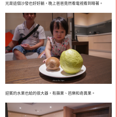
光是這個沙發也好好躺，晚上爸爸竟然看電視看到睡著。
迎賓的水果也給的很大器，有蘋果、芭樂和奇異果。