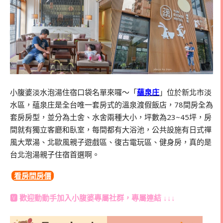
小腹婆淡水泡湯住宿口袋名單來囉～「
蘊泉庄
」位於新北市淡
水區，蘊泉庄是全台唯一套房式的溫泉渡假飯店，78間房全為
套房房型，並分為土舍、水舍兩種大小，坪數為23~45坪，房
間就有獨立客廳和臥室，每間都有大浴池，公共設施有日式禪
風大眾湯、北歐風親子遊戲區、復古電玩區、健身房，真的是
台北泡湯親子住宿首選啊。
看房間房價
🆅 歡迎動動手加入
小腹婆專屬社群
，專屬連結 ↓↓↓