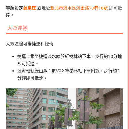
導航設定
蕴泉庄
或地址
新北市淡水區淡金路79巷18號
即可抵
達。
大眾運輸
大眾運輸可搭捷運和輕軌
捷運：乘坐捷運淡水線於紅樹林站下車，步行約10分鐘
即可抵達。
淡海輕軌綠山線：於V02 竿蓁林站下車附近，步行約2
分鐘即可抵達。