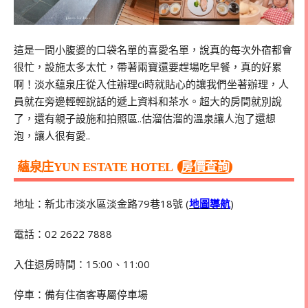
這是一間小腹婆的口袋名單的喜愛名單，說真的每次外宿都會
很忙，設施太多太忙，帶著兩寶還要趕場吃早餐，真的好累
啊！淡水蘊泉庄從入住辦理ci時就貼心的讓我們坐著辦理，人
員就在旁邊輕輕說話的遞上資料和茶水。超大的房間就別說
了，還有親子設施和拍照區..估溜估溜的溫泉讓人泡了還想
泡，讓人很有愛..
蘊泉庄YUN ESTATE HOTEL
房價查詢
地址：新北市淡水區淡金路79巷18號 (
地圖導航
)
電話：02 2622 7888
入住退房時間：15:00、11:00
停車：備有住宿客專屬停車場