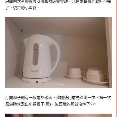
房間內就有膠囊咖啡機和兩罐零食罐，光這兩罐我們就吃不完
了，復古的小零食。
打開櫃子則有一個電熱水壺，建議使用前先煮沸一次，第一次
煮沸時就煮出小蟑螂了(驚)，後面我乾脆就沒泡了><”