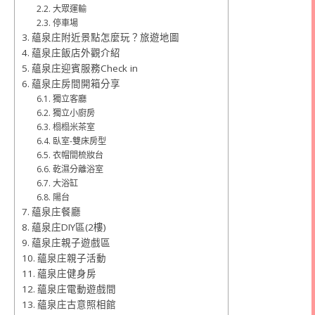
大眾運輸
停車場
蘊泉庄附近景點怎麼玩？旅遊地圖
蘊泉庄飯店外觀介紹
蘊泉庄迎賓服務Check in
蘊泉庄房間開箱分享
獨立客廳
獨立小廚房
榻榻米茶室
臥室-雙床房型
衣帽間梳妝台
乾濕分離浴室
大浴缸
陽台
蘊泉庄餐廳
蘊泉庄DIY區(2樓)
蘊泉庄親子遊戲區
蘊泉庄親子活動
蘊泉庄健身房
蘊泉庄電動遊戲間
蘊泉庄古意照相館