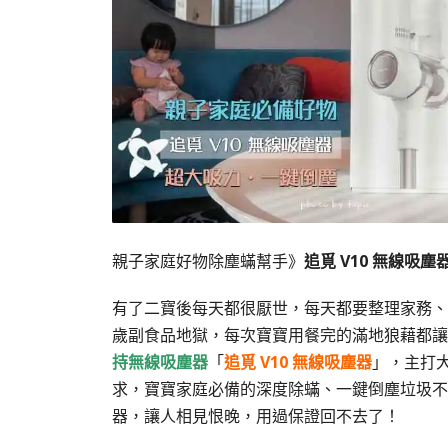
親子家庭好物除塵蟎幫手》
追覓 V10 無線吸塵
有了二寶後每天都很厭世，每天都要整理家務、
歲副食品地獄，每次寶寶用餐完的滿地狼藉都讓
持無線吸塵器
「
追覓
V10
無線吸塵器
」，主打
求，寶寶家庭必備的深度除蟎、一鍵倒塵垃圾不
器，讓人相見恨晚，用過保證回不去了！