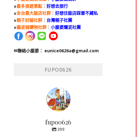
๑
最多旅遊景點
：
好想去旅行
๑
全台最大飯店社群
：
好想住飯店踩雷不藏私
๑
親子討論社群
：
台灣親子社團
๑
腦波弱購物社群
：
小腹婆爛泥社團
✉聯絡小腹婆：
eunice0626a@gmail.com
FUPO0626
fupo0626
399