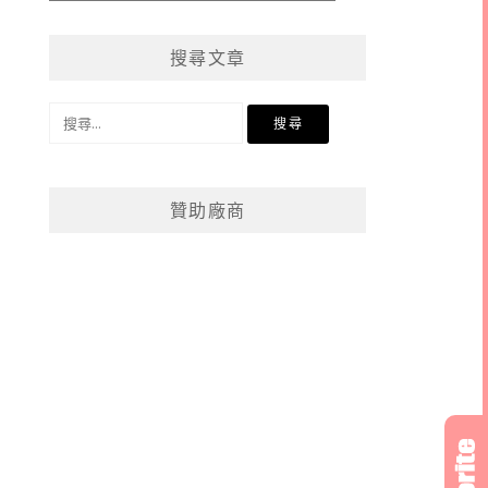
章
分
搜尋文章
類
搜
尋
關
鍵
贊助廠商
字: