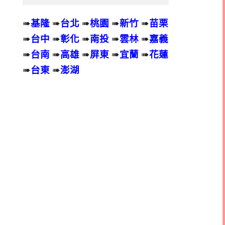
➠
基隆
➠
台北
➠
桃園
➠
新竹
➠
苗栗
➠
台中
➠
彰化
➠
南投
➠
雲林
➠
嘉義
➠
台南
➠
高雄
➠
屏東
➠
宜蘭
➠
花蓮
➠
台東
➠
澎湖