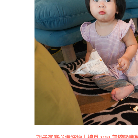
親子家庭必備好物｜
追覓 V10 無線吸塵