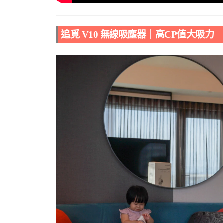
追覓
V10
無線吸塵器｜高CP值大吸力