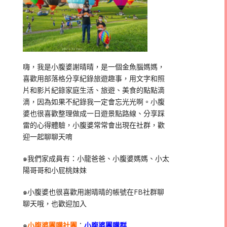
嗨，我是小腹婆謝晴晴，是一個金魚腦媽媽，
喜歡用部落格分享紀錄旅遊趣事，用文字和照
片和影片紀錄家庭生活、旅遊、美食的點點滴
滴，因為如果不紀錄我一定會忘光光啊。小腹
婆也很喜歡整理做成一日遊景點路線、分享踩
雷的心得體驗，小腹婆常常會出現在社群，歡
迎一起聊聊天唷
๑我們家成員有：小龍爸爸、小腹婆媽媽、小太
陽哥哥和小屁桃妹妹
๑小腹婆也很喜歡用謝晴晴的帳號在
FB
社群聊
聊天哦，也歡迎加入
๑
小腹婆團購社團
：
小腹婆團購群