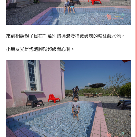
來到桐話親子民宿千萬別錯過浪漫指數破表的粉紅戲水池，
小朋友光是泡泡腳就超級開心啊。