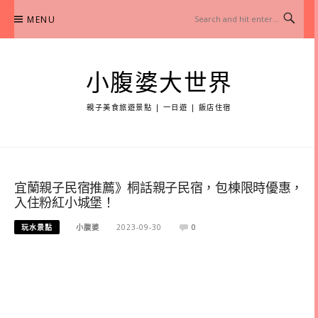
Skip
MENU
to
content
小腹婆大世界
親子美食旅遊景點 | 一日遊 | 飯店住宿
宜蘭親子民宿推薦》桐話親子民宿，包棟限時優惠，
入住粉紅小城堡！
玩水景點
小腹婆
2023-09-30
0