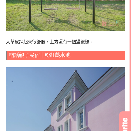
大草皮踩起來很舒服，上方還有一個盪鞦韆。
桐話親子民宿｜粉紅戲水池