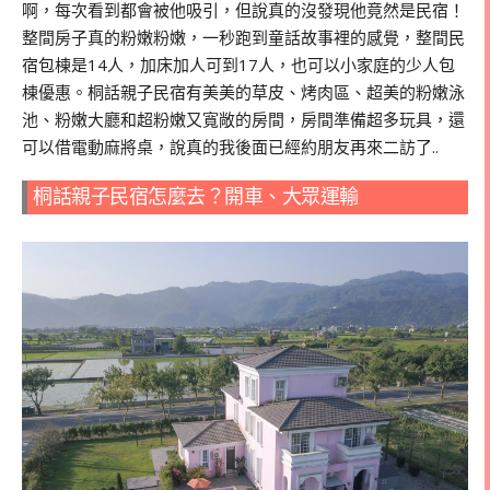
啊，每次看到都會被他吸引，但說真的沒發現他竟然是民宿！
整間房子真的粉嫩粉嫩，一秒跑到童話故事裡的感覺，整間民
宿包棟是14人，加床加人可到17人，也可以小家庭的少人包
棟優惠。桐話親子民宿有美美的草皮、烤肉區、超美的粉嫩泳
池、粉嫩大廳和超粉嫩又寬敞的房間，房間準備超多玩具，還
可以借電動麻將桌，說真的我後面已經約朋友再來二訪了..
桐話親子民宿怎麼去？開車、大眾運輸