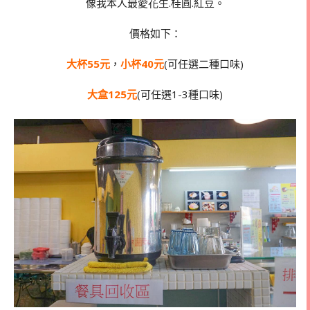
像我本人最愛花生.桂圓.紅豆。
價格如下：
大杯55元
，
小杯40元
(可任選二種口味)
大盒125元
(可任選1-3種口味)