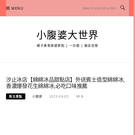
Skip
MENU
to
content
小腹婆大世界
親子美食旅遊景點 | 一日遊 | 飯店住宿
汐止冰店【綿綿冰品甜點店】外送賓士造型綿綿冰,
香濃爆發花生綿綿冰,必吃口味推薦
新北景點
小腹婆
2023-04-03
0