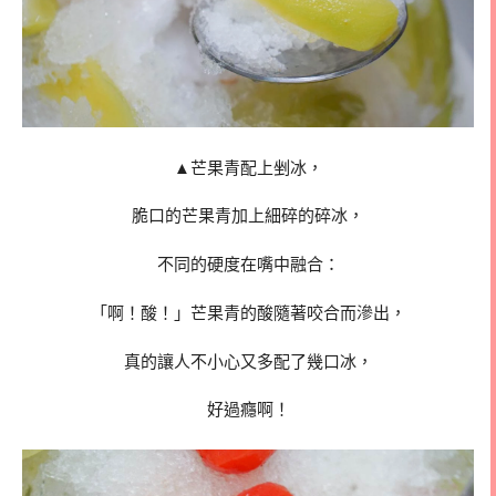
▲芒果青配上剉冰，
脆口的芒果青加上細碎的碎冰，
不同的硬度在嘴中融合：
「啊！酸！」芒果青的酸隨著咬合而滲出，
真的讓人不小心又多配了幾口冰，
好過癮啊！