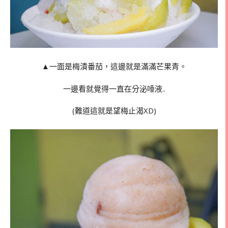
▲一面是梅漬番茄，這邊就是滿滿芒果青。
一邊看就覺得一直在分泌唾液..
(難道這就是望梅止渴XD)