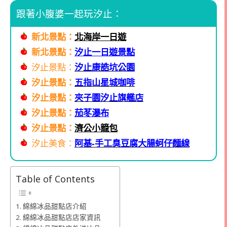
跟著小腹婆一起玩汐止：
新北景點：
北海岸一日遊
新北景點：
汐止一日遊景點
汐止景點：
汐止康誥坑公園
汐止景點：
五指山星城咖啡
汐止景點：
夾子園汐止旗艦店
汐止景點：
茄苳瀑布
汐止景點：
濟公小籠包
汐止美食：
阿基-手工臭豆腐大腸蚵仔麵線
Table of Contents
綿綿冰品甜點店介紹
綿綿冰品甜點店店家資訊