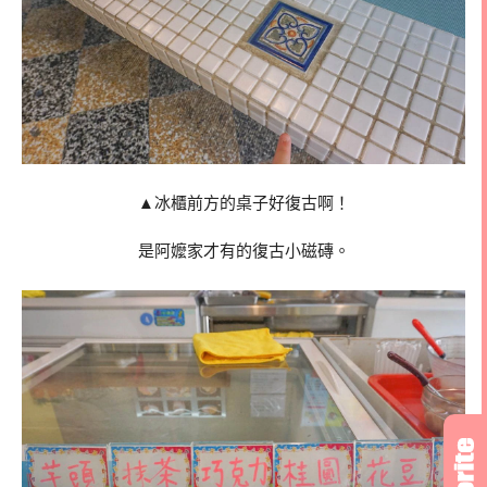
▲冰櫃前方的桌子好復古啊！
是阿嬤家才有的復古小磁磚。