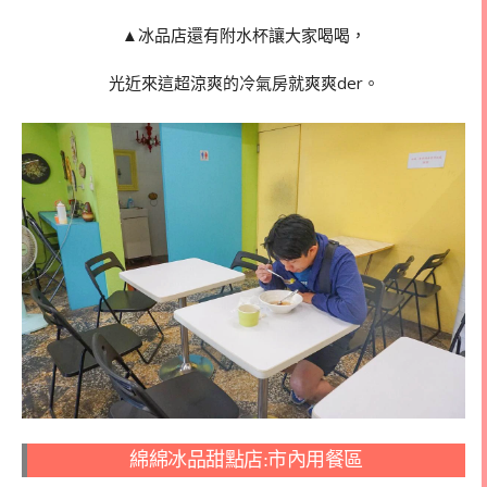
▲冰品店還有附水杯讓大家喝喝，
光近來這超涼爽的冷氣房就爽爽der。
綿綿冰品甜點店:市內用餐區