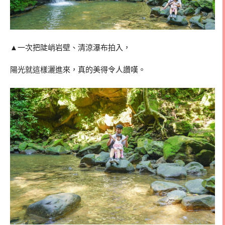
▲一次把陡峭岩壁、清涼瀑布拍入，
陽光就這樣灑進來，真的美得令人讚嘆。