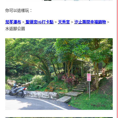
你可以這樣玩：
茄苳瀑布
>
聖德宮IG打卡點
>
天秀宮
>
汐止築間幸福鍋物
>
水返腳公園