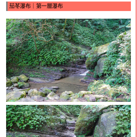
茄苳瀑布｜第一層瀑布