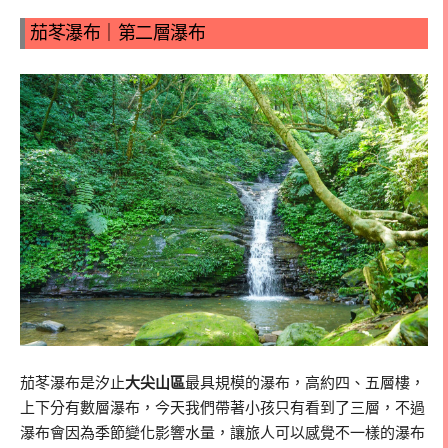
茄苳瀑布｜第二層瀑布
茄苳瀑布是汐止
大尖山區
最具規模的瀑布，高約四、五層樓，
上下分有數層瀑布，今天我們帶著小孩只有看到了三層，不過
瀑布會因為季節變化影響水量，讓旅人可以感覺不一樣的瀑布