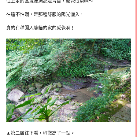
往上走的區域滿滿都是青苔，感覺很滑啊～
在這不怕曬，是那種舒服的陽光灑入，
真的有種闖入龍貓的家的感覺啊！
▲第二層往下看，稍微高了一點。