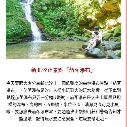
新北汐止景點「茄苳瀑布」
今天要跟大家分享新北汐止一個低難度的森林瀑布景點「茄苳
瀑布」，茄苳瀑布是汐止人從小玩到大的玩水秘境，從下車到
抵達茄苳瀑布只要一分鐘(超快!)，茄苳瀑布是大尖山區最具規
模的瀑布，高約四、五層樓，水位不深，清澈見底可見小魚
哦，要怎麼去茄苳瀑布呢？要通過汐止馥記山莊和警衛告知才
能過哦，記得玩水要注意安全，垃圾要帶走哦。