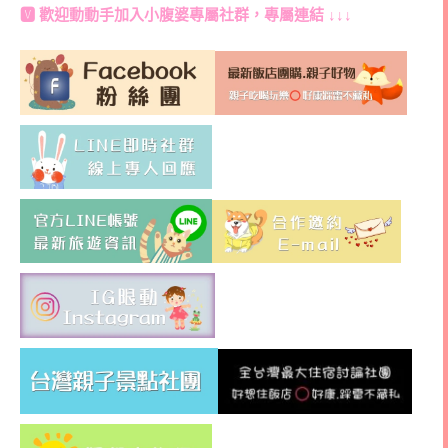
🆅 歡迎動動手加入
小腹婆專屬社群
，專屬連結 ↓↓↓