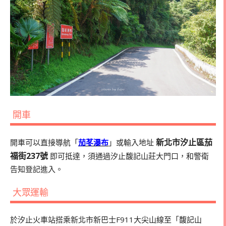
開車
新北市汐止區茄
開車可以直接導航「
茄苳瀑布
」或輸入地址
福街237號
即可抵達，須通過汐止馥記山莊大門口，和警衛
告知登記進入。
大眾運輸
於汐止火車站搭乘新北市新巴士F911大尖山線至「馥記山