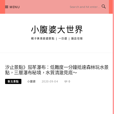
Skip
MENU
to
content
小腹婆大世界
親子美食旅遊景點 | 一日遊 | 飯店住宿
汐止景點》茄苳瀑布：低難度一分鐘抵達森林玩水景
點，三層瀑布秘境，水質清澈見底～
新北景點
小腹婆
2020-09-04
0