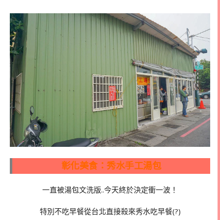
彰化美食：秀水手工湯包
一直被湯包文洗版..今天終於決定衝一波！
特別不吃早餐從台北直接殺來秀水吃早餐(?)