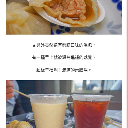
▲另外竟然還有藥膳口味的湯包，
有一種早上就被溫補進補的感覺，
超級幸福啊！滿滿的藥膳湯。