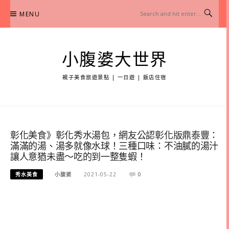
Skip
MENU
to
content
小腹婆大世界
親子美食旅遊景點 | 一日遊 | 飯店住宿
彰化美食》彰化秀水湯包，網友公認彰化版鼎泰豐：
滿滿的湯、湯多就像水球！三種口味：不油膩的湯汁
讓人意猶未盡～吃的到一整隻蝦！
秀水美食
小腹婆
2021-05-22
0