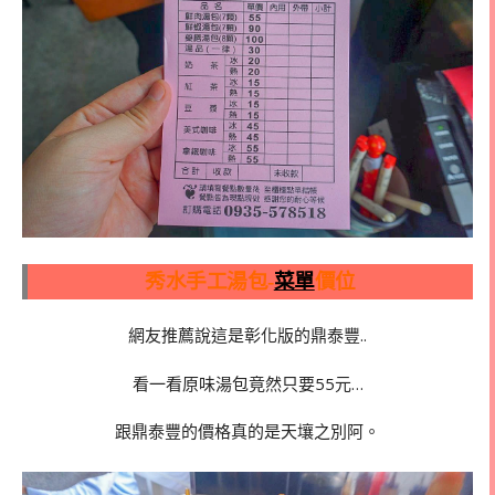
秀水手工湯包-
菜單
價位
網友推薦說這是彰化版的鼎泰豐..
看一看原味湯包竟然只要55元…
跟鼎泰豐的價格真的是天壤之別阿。