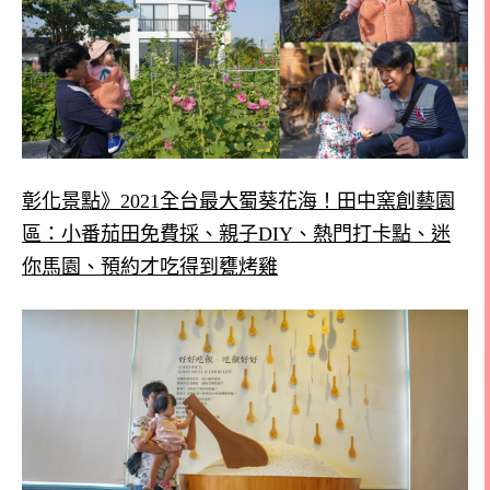
彰化景點》2021全台最大蜀葵花海！田中窯創藝園
區：小番茄田免費採、親子DIY、熱門打卡點、迷
你馬園、預約才吃得到甕烤雞