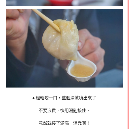
▲輕輕咬一口，整個湯就噴出來了..
不要浪費，快用湯匙接住，
竟然就接了滿滿一湯匙啊！