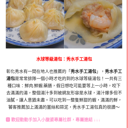
水球等級湯包：秀水手工湯包
彰化秀水有一間在地人也推薦的「
秀水手工湯包
」，
秀水手工
湯包
是常常排隊一個小時才吃的到的水球等級湯包！一共有三
種口味：鮮肉.鮮蝦.藥膳，假日想吃可能要等上一小時，咬下
去滿滿的湯，整個湯汁多到被網友形容是水球，湯汁爆多但不
油膩，讓人意猶未盡。可以吃到一整隻鮮甜的蝦，滿滿的鮮，
饕客推薦加上滿滿的薑絲和蒜泥，秀水手工湯包真的很讚～
🆅 歡迎動動手加入
小腹婆專屬社群
，專屬連結 ↓↓↓