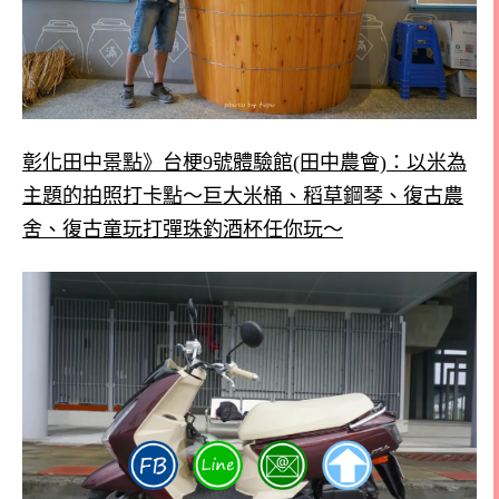
彰化田中景點》台梗9號體驗館(田中農會)：以米為
主題的拍照打卡點～巨大米桶、稻草鋼琴、復古農
舍、復古童玩打彈珠釣酒杯任你玩～