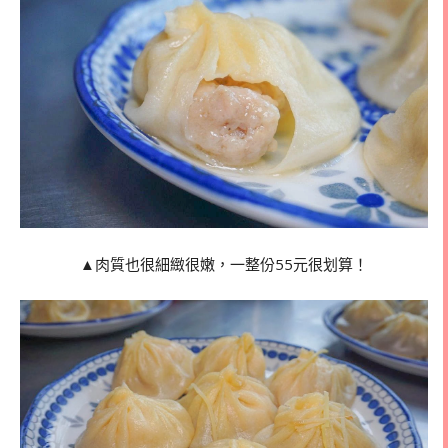
▲肉質也很細緻很嫩，一整份55元很划算！