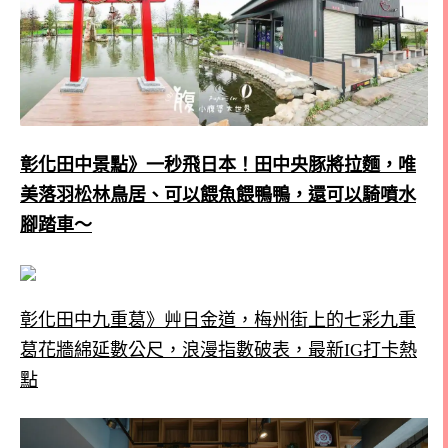
彰化田中景點》一秒飛日本！田中央豚將拉麵，唯
美落羽松林鳥居、可以餵魚餵鴨鴨，還可以騎噴水
腳踏車～
彰化田中九重葛》艸日金道，梅州街上的七彩九重
葛花牆綿延數公尺，浪漫指數破表，最新IG打卡熱
點