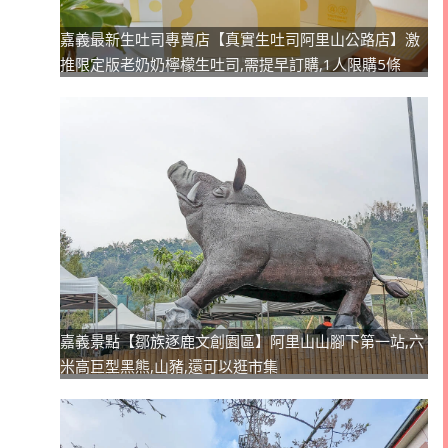
嘉義最新生吐司專賣店【真實生吐司阿里山公路店】激
推限定版老奶奶檸檬生吐司,需提早訂購,1人限購5條
嘉義景點【鄒族逐鹿文創園區】阿里山山腳下第一站,六
米高巨型黑熊,山豬,還可以逛市集