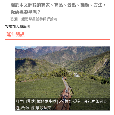
關於本文評論的商家、商品、景點、議題、方法，
你給幾顆星呢？
歡迎一起點擊星號參與評論唷！
按讚加入粉絲團
延伸閱讀
阿里山景點|巃仔尾步道|5分鐘即抵達上帝視角茶園步
道,綿延山脈景致超美