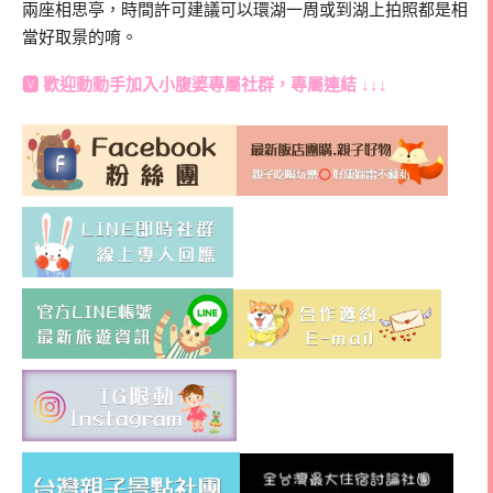
兩座相思亭，時間許可建議可以環湖一周或到湖上拍照都是相
當好取景的唷。
🆅 歡迎動動手加入
小腹婆專屬社群
，專屬連結 ↓↓↓