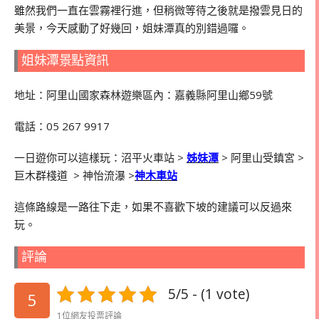
雖然我們一直在雲霧裡行進，但稍微等待之後就是撥雲見日的
美景，今天感動了好幾回，姐妹潭真的別錯過囉。
姐妹潭景點資訊
地址：阿里山國家森林遊樂區內：嘉義縣阿里山鄉59號
電話：
05 267 9917
一日遊你可以這樣玩：沼平火車站
>
姊妹潭
>
阿里山受鎮宮
>
巨木群棧道
>
神怡流瀑
>
神木車站
這條路線是一路往下走，如果不喜歡下坡的建議可以反過來
玩。
評論
5/5 - (1 vote)
5
1位網友投票評論