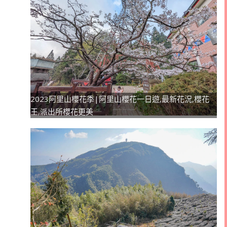
2023阿里山櫻花季|阿里山櫻花一日遊,最新花況,櫻花
王,派出所櫻花更美