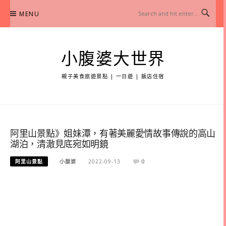
Skip
MENU
to
content
小腹婆大世界
親子美食旅遊景點 | 一日遊 | 飯店住宿
阿里山景點》姐妹潭，有著美麗愛情故事傳說的高山
湖泊，清澈見底宛如明鏡
阿里山景點
小腹婆
2022-09-13
0