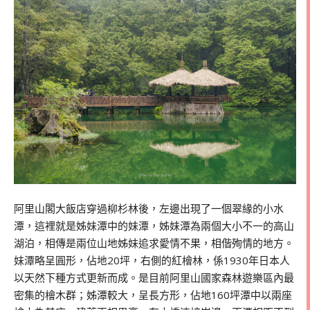
阿里山閣大飯店穿過柳杉林後，左邊出現了一個翠緣的小水
潭，這裡就是姊妹潭中的妹潭，姊妹潭為兩個大小不一的高山
湖泊，相傳是兩位山地姊妹追求愛情不果，相偕殉情的地方。
妹潭略呈圓形，佔地20坪，右側的紅檜林，係1930年日本人
以天然下種方式更新而成。是目前阿里山國家森林遊樂區內最
密集的檜木群；姊潭較大，呈長方形，佔地160坪潭中以兩座