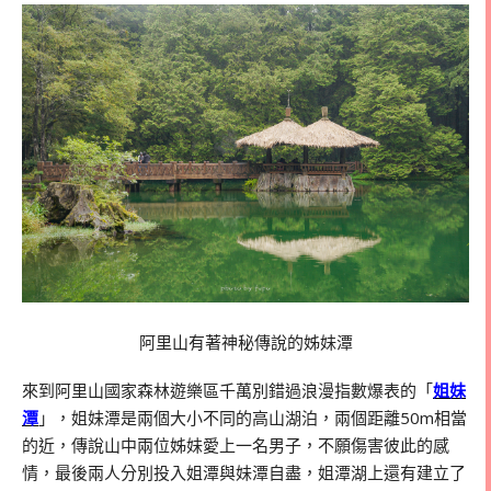
阿里山有著神秘傳說的姊妹潭
來到阿里山國家森林遊樂區千萬別錯過浪漫指數爆表的「
姐妹
潭
」，姐妹潭是兩個大小不同的高山湖泊，兩個距離50m相當
的近，傳說山中兩位姊妹愛上一名男子，不願傷害彼此的感
情，最後兩人分別投入姐潭與妹潭自盡，姐潭湖上還有建立了