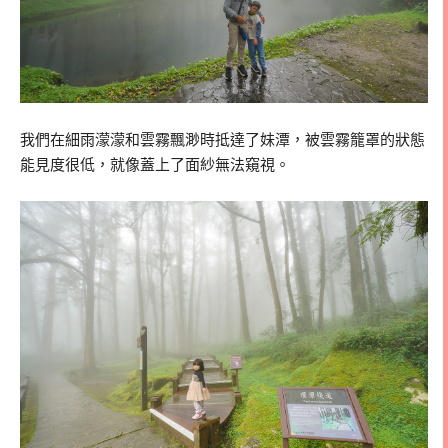
我們在細雨濛濛和雲霧飄渺時抵達了妹潭，被雲霧籠罩的狀態
能見度很低，就像蓋上了面紗無法窺視。