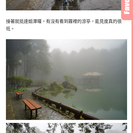
接著就抵達姐潭囉，有沒有看到霧裡的涼亭，能見度真的很
低。