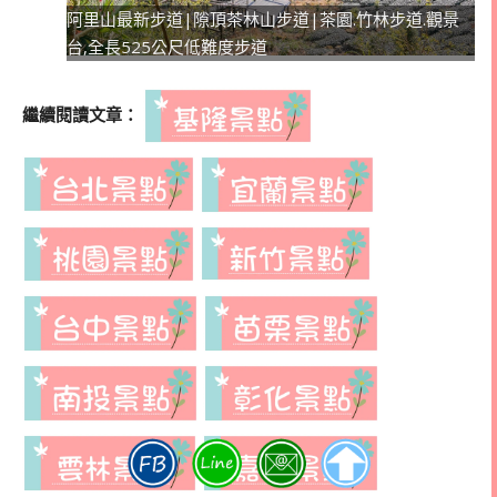
阿里山最新步道|隙頂茶林山步道|茶園.竹林步道.觀景
台,全長525公尺低難度步道
繼續閱讀文章：