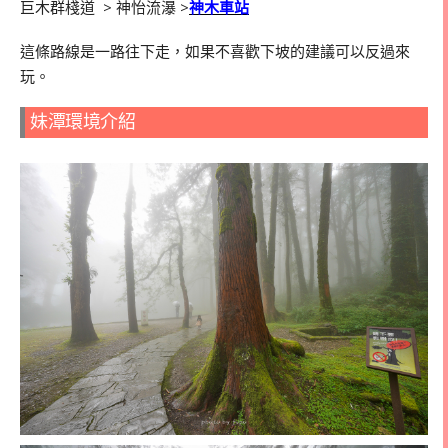
巨木群棧道
>
神怡流瀑
>
神木車站
這條路線是一路往下走，如果不喜歡下坡的建議可以反過來
玩。
妹潭環境介紹