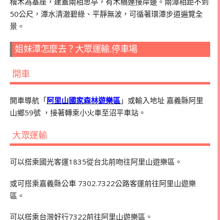
檜木為基座，建蓋兩相思亭，有木橋連接岸邊。兩潭相距不到
50公尺，潭水清澈碧綠、平靜無波，可循著環潭步道遍覽全
景。
姐妹潭怎麼去？大眾運輸.停車場
開車
開車導航「
阿里山國家森林遊樂區
」或輸入地址 嘉義縣阿里
山鄉59號 ，接著轉乘小火車至沼平車站。
大眾運輸
可以搭乘國光客運1835從台北前吻往阿里山遊樂區。
或可搭乘嘉義縣公車 7302.7322公路客運前往阿里山遊樂
區。
可以搭乘台灣好行7322前往阿里山遊樂區。