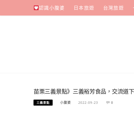
Skip
認識小腹婆
日本旅遊
台灣旅遊
to
content
苗栗三義景點》三義裕芳食品，交流道
小腹婆
2022-09-23
0
三義景點