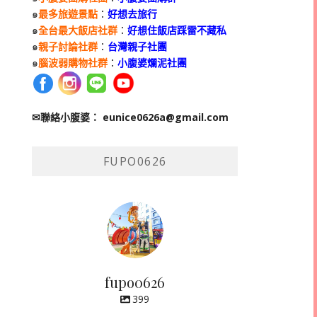
๑
最多旅遊景點
：
好想去旅行
๑
全台最大飯店社群
：
好想住飯店踩雷不藏私
๑
親子討論社群
：
台灣親子社團
๑
腦波弱購物社群
：
小腹婆爛泥社團
✉聯絡小腹婆：
eunice0626a@gmail.com
FUPO0626
fupo0626
399