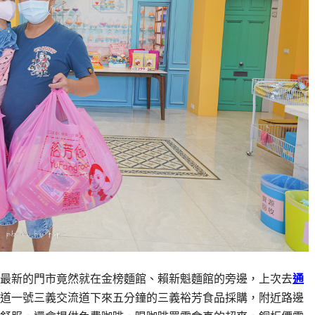
最新的門市竟然就在金榜麵館、賴新魁麵館的旁邊，上次去
通
道一號三義交流道下來五分鐘的三義裕芳食品採購，附近路邊