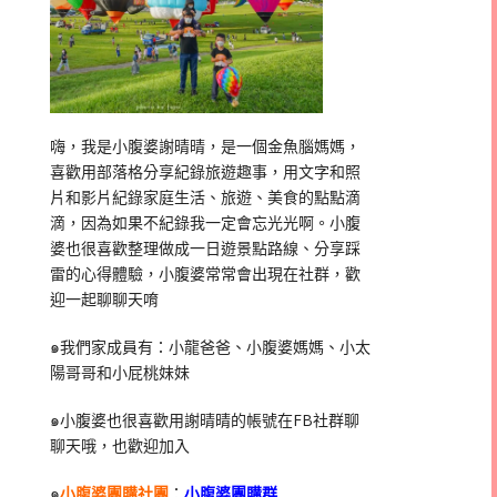
嗨，我是小腹婆謝晴晴，是一個金魚腦媽媽，
喜歡用部落格分享紀錄旅遊趣事，用文字和照
片和影片紀錄家庭生活、旅遊、美食的點點滴
滴，因為如果不紀錄我一定會忘光光啊。小腹
婆也很喜歡整理做成一日遊景點路線、分享踩
雷的心得體驗，小腹婆常常會出現在社群，歡
迎一起聊聊天唷
๑我們家成員有：小龍爸爸、小腹婆媽媽、小太
陽哥哥和小屁桃妹妹
๑小腹婆也很喜歡用謝晴晴的帳號在
FB
社群聊
聊天哦，也歡迎加入
๑
小腹婆團購社團
：
小腹婆團購群