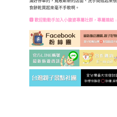
滿好停車的，寬敞嶄新的店面、洗手間逛起來很
食餅乾買起來毫不手軟啊。
🆅 歡迎動動手加入
小腹婆專屬社群
，專屬連結 ↓