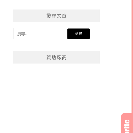
章
分
搜尋文章
類
搜
尋
關
鍵
贊助廠商
字: