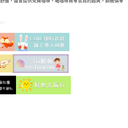
舒服，還會提供免費咖啡，喝咖啡買零食真的超爽，銅板價零
↓↓