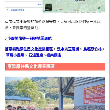
這次這次小腹婆的旅遊路線安排，大家可以跟我們家一樣玩
法，會非常的豐富哦：
✓
小腹婆旅遊一日遊地圖導航
苗栗泰雅原住民文化產業園區
>
洗水坑豆腐街
>
烏嘎彥竹林
>
草莓小農場
>
石湯溫泉
>
福樂麵店
泰雅原住民文化產業園區