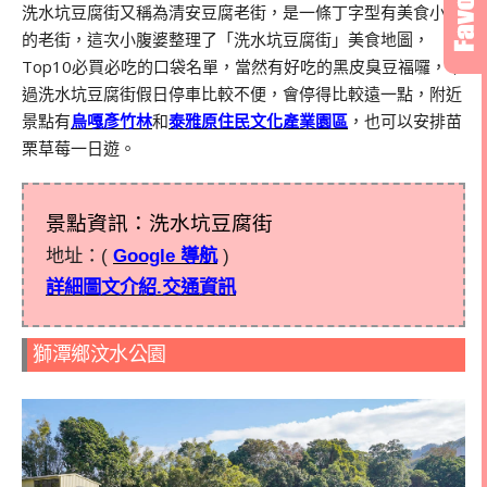
洗水坑豆腐街又稱為清安豆腐老街，是一條丁字型有美食小吃
的老街，這次小腹婆整理了「洗水坑豆腐街」美食地圖，
Top10必買必吃的口袋名單，當然有好吃的黑皮臭豆福囉，不
過洗水坑豆腐街假日停車比較不便，會停得比較遠一點，附近
景點有
烏嘎彥竹林
和
泰雅原住民文化產業園區
，也可以安排苗
栗草莓一日遊。
景點資訊：洗水坑豆腐街
地址：(
Google 導航
)
詳細圖文介紹.交通資訊
獅潭鄉汶水公園