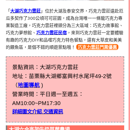
「
大湖巧克力雲莊
」位於大湖及泰安交界，巧克力雲莊遠赴厄
瓜多契作了300公頃可可莊園，成為台灣唯一一條龍巧克力專
業製造工廠，巧克力雲莊裡頭分為三大區域：巧克力故事館、
巧克力夢想館、
巧克力雲莊民宿
，來到巧克力雲莊一定要體驗
有趣的巧克力DIY和品嚐巧克力特色餐點，還有大草皮和美美
的餵魚區，是個不錯的順遊景點哦！
巧克力雲莊門票優惠
景點資訊：大湖巧克力雲莊
地址：苗栗縣大湖鄉富興村水尾坪49-2號
（
地圖導航
)
營業時間：平日週一至週五：
AM10:00~PM17:30
詳細圖文介紹.交通資訊
大湖六合高架牛奶草莓農場