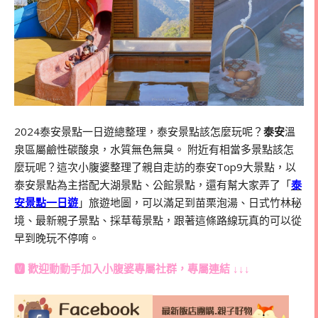
2024泰安景點一日遊總整理，泰安景點該怎麼玩呢？
泰安
溫
泉區屬鹼性碳酸泉，水質無色無臭。 附近有相當多景點該怎
麼玩呢？這次小腹婆整理了親自走訪的泰安Top9大景點，以
泰安景點為主搭配大湖景點、公館景點，還有幫大家弄了「
泰
安景點一日遊
」旅遊地圖，可以滿足到苗栗泡湯、日式竹林秘
境、最新親子景點、採草莓景點，跟著這條路線玩真的可以從
早到晚玩不停唷。
🆅 歡迎動動手加入
小腹婆專屬社群
，專屬連結 ↓↓↓