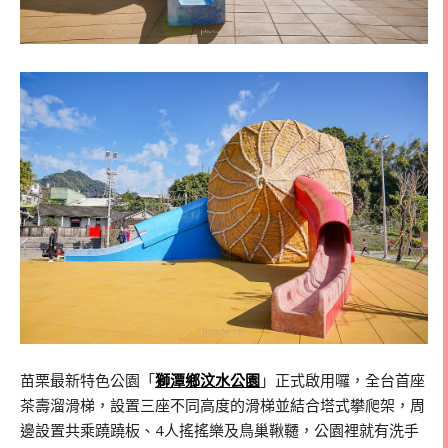
苗栗最新特色公園「
獅潭鄉汶水公園
」正式啟用囉，全台首座
茶壽溜滑梯，設置三座不同高度的滑梯並結合塔式攀爬架，周
邊設置共乘蹺蹺板、4人搖搖樂及鳥巢鞦韆，公園裡就有洗手