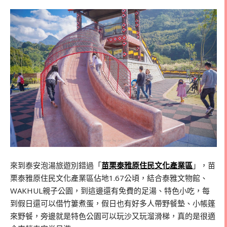
來到泰安泡湯旅遊別錯過「
苗栗泰雅原住民文化產業區
」，苗
栗泰雅原住民文化產業區佔地
1.67
公頃，結合泰雅文物館、
WAKHUL
親子公園，到這邊還有免費的足湯、特色小吃，每
到假日還可以借竹簍煮蛋，假日也有好多人帶野餐墊、小帳篷
來野餐，旁邊就是特色公園可以玩沙又玩溜滑梯，真的是很適