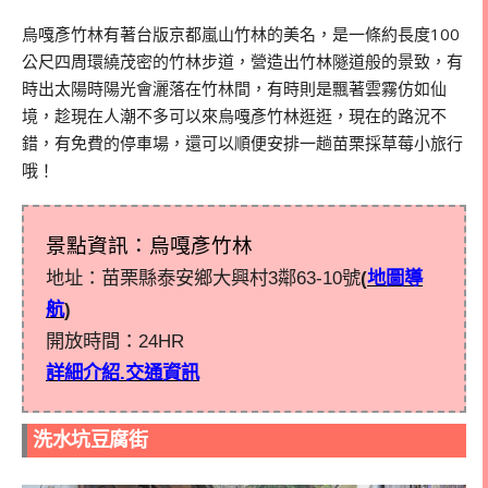
烏嘎彥竹林有著台版京都嵐山竹林的美名，是一條約長度
100
公尺四周環繞茂密的竹林步道，營造出竹林隧道般的景致，有
時出太陽時陽光會灑落在竹林間，有時則是飄著雲霧仿如仙
境，趁現在人潮不多可以來烏嘎彥竹林逛逛，現在的路況不
錯，有免費的停車場，還可以順便安排一趟苗栗採草莓小旅行
哦！
景點資訊：烏嘎彥竹林
地址：苗栗縣泰安鄉大興村3鄰63-10號
(
地圖導
航
)
開放時間：24HR
詳細介紹.交通資訊
洗水坑豆腐街