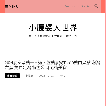
Skip
MENU
to
content
小腹婆大世界
親子美食旅遊景點 | 一日遊 | 飯店住宿
2024泰安景點一日遊，盤點泰安Top10熱門景點,泡湯.
煮蛋.免費足湯.特色公園.老街美食
泰安景點
小腹婆
2023-12-02
0