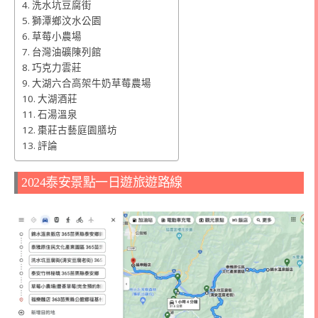
洗水坑豆腐街
獅潭鄉汶水公園
草莓小農場
台灣油礦陳列館
巧克力雲莊
大湖六合高架牛奶草莓農場
大湖酒莊
石湯溫泉
棗莊古藝庭園膳坊
評論
2024泰安景點一日遊旅遊路線