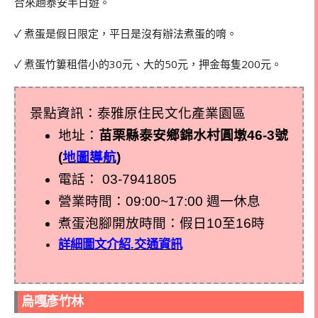
合來趟泰安半日遊。
✓ 煮蛋是假日限定，平日是沒有辦法煮蛋的唷。
✓ 煮蛋竹簍租借小的30元、大的50元，押金每隻200元。
景點資訊：泰雅原住民文化產業園區
地址：
苗栗縣泰安鄉錦水村圓墩46-3號
(
地圖導航
)
電話：
03-7941805
營業時間：09:00~17:00 週一休息
煮蛋泡腳開放時間：假日10至16時
詳細圖文介紹.交通資訊
烏嘎彥竹林