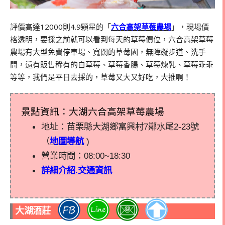
評價高達
12000
則
4.9
顆星的「
六合高架草莓農場
」，現場價
格透明，要採之前就可以看到每天的草莓價位，六合高架草莓
農場有大型免費停車場、寬闊的草莓園，無障礙步道、洗手
間，還有販售稀有的白草莓、草莓香腸、草莓煉乳、草莓乖乖
等等，我們是平日去採的，草莓又大又好吃，大推啊！
景點資訊：大湖六合高架草莓農場
地址：苗栗縣大湖鄉富興村7鄰水尾2-23號
（
地圖導航
)
營業時間：08:00~18:30
詳細介紹.交通資訊
大湖酒莊