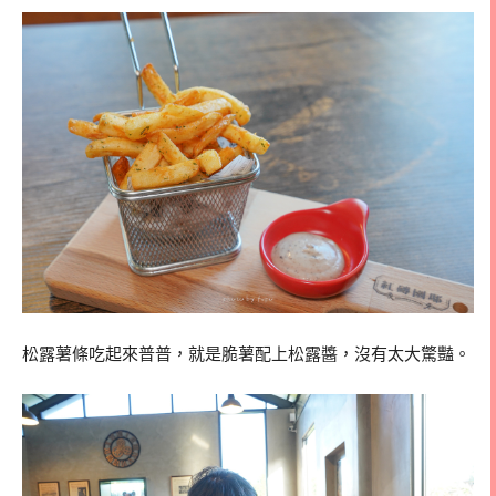
松露薯條吃起來普普，就是脆薯配上松露醬，沒有太大驚豔。