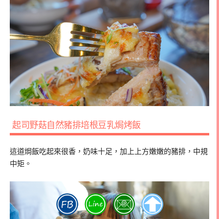
起司野菇自然豬排培根豆乳焗烤飯
這道焗飯吃起來很香，奶味十足，加上上方嫩嫩的豬排，中規
中矩。