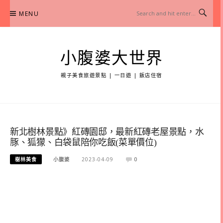
Skip
MENU
to
content
小腹婆大世界
親子美食旅遊景點 | 一日遊 | 飯店住宿
新北樹林景點》紅磚園邸，最新紅磚老屋景點，水
豚、狐獴、白袋鼠陪你吃飯(菜單價位)
樹林美食
小腹婆
2023-04-09
0