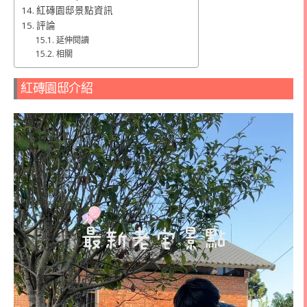
紅磚園邸景點資訊
評論
延伸閱讀
相關
紅磚園邸介紹
視
訊
播
放
器