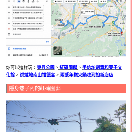
你可以這樣玩：
東昇公園
>
紅磚園邸
>
手信坊創意和菓子文
化館
>
烘爐地南山福德宮
>
兩餐年糕火鍋吃到飽新店店
隱身巷子內的紅磚園邸