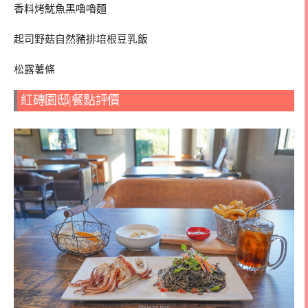
香料烤魷魚黑嚕嚕麵
起司野菇自然豬排培根豆乳飯
松露薯條
紅磚園邸|餐點評價