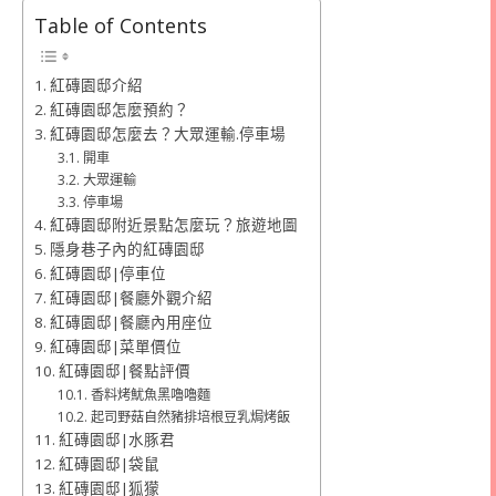
Table of Contents
紅磚園邸介紹
紅磚園邸怎麼預約？
紅磚園邸怎麼去？大眾運輸.停車場
開車
大眾運輸
停車場
紅磚園邸附近景點怎麼玩？旅遊地圖
隱身巷子內的紅磚園邸
紅磚園邸|停車位
紅磚園邸|餐廳外觀介紹
紅磚園邸|餐廳內用座位
紅磚園邸|菜單價位
紅磚園邸|餐點評價
香料烤魷魚黑嚕嚕麵
起司野菇自然豬排培根豆乳焗烤飯
紅磚園邸|水豚君
紅磚園邸|袋鼠
紅磚園邸|狐獴