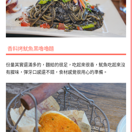
香料烤魷魚黑嚕嚕麵
份量其實還滿多的，麵給的很足，吃起來很香，魷魚吃起來沒
有腥味，彈牙口感還不錯，食材感覺很用心的準備。