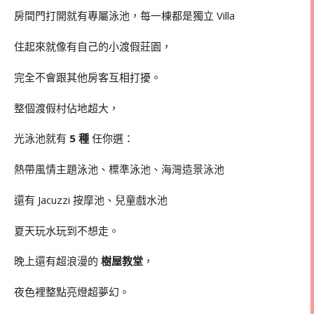
房間門打開就有專屬泳池，每一棟都是獨立 Villa
住起來就像有自己的小渡假莊園，
完全不會跟其他房客互相打擾。
整個渡假村佔地超大，
光泳池就有
5 種
任你選：
熱帶風情主題泳池、標準泳池、海灣造景泳池
還有 Jacuzzi 按摩池、兒童戲水池
夏天玩水玩到不想走。
晚上還有超浪漫的
樹屋教堂
，
夜色裡整點亮燈超夢幻。