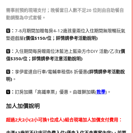
需事前預約現場支付；晚餐當日人數不足20 位則由自助餐自
動調整為中式套餐。
🆅
：
7-8月期間加贈每房4-12歲孩童兩位入住期間無限暢玩氣
墊遊戲屋
(價值$150/位；詳情請參考活動說明)
🆅
：
入住期間每房贈兩位沐藍池上藍染方巾DIY 活動/乙次
(價
值$350/位；詳情請參考注意活動說明)
🆅
：
享伊星達自行車/電輔車租借8 折優惠
(詳情請參考活動說
明)
。
🆅
：
訂房加購「高鐵車票」優惠。由雄獅加購(
教學
)。
加人加價說明
超過2大2小(2小可換1位成人)組合現場加人加價支付費用：
未滿13歲若不佔床可免費入住
(
僅含入住不含專案內容)
，若要