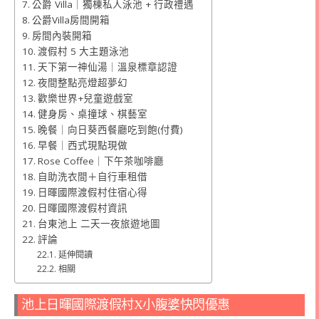
公爵 Villa｜獨棟私人泳池 + 行政禮遇
公爵Villa房間開箱
房間內裝開箱
渡假村 5 大主題泳池
天下第一神仙湯｜溫泉標章認證
夜間整點亮燈超夢幻
歡樂世界+兒童遊戲室
健身房、桌撞球、棋藝室
晚餐｜向日葵西餐廳吃到飽(付費)
早餐｜西式現點現做
Rose Coffee｜下午茶咖啡廳
自助洗衣間＋自行車租借
日暉國際渡假村住宿心得
日暉國際渡假村資訊
台東池上 二天一夜旅遊地圖
評論
延伸閱讀
相關
池上日暉國際渡假村X小腹婆快閃優惠