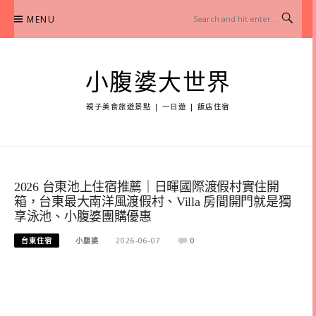
Skip
MENU
to
content
小腹婆大世界
親子美食旅遊景點 | 一日遊 | 飯店住宿
2026 台東池上住宿推薦｜日暉國際渡假村實住開
箱，台東最大南洋風渡假村、Villa 房間開門就是獨
享泳池、小腹婆團購優惠
台東住宿
小腹婆
2026-06-07
0