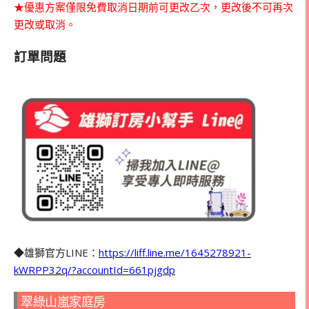
★優惠方案僅限免費取消日期前可更改乙次，更改後不可再次
更改或取消。
訂單問題
◆雄獅官方LINE：
https://liff.line.me/1645278921-
kWRPP32q/?accountId=661pjgdp
翠綠山嵐家庭房