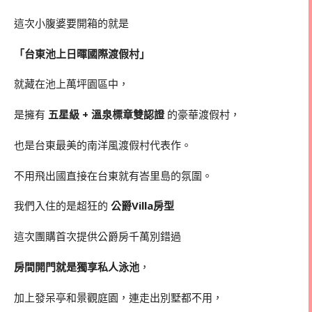
這次小腹婆要開箱的就是
「台東池上日暉國際渡假村」
就藏在池上萬坪園區中，
是擁有
五星級 + 溫泉標章雙認證
的豪華渡假村，
也是台東最美的南洋風渡假村代表作。
不用飛出國直接在台東就有峇里島的氛圍。
我們入住的是超狂的
公爵Villa房型
這次團購首次提供公爵房千萬別錯過
房間開門就是獨享私人泳池
，
加上發呆亭和景觀庭園，連走出別墅都不用，