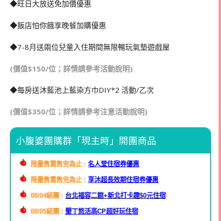
◆旺日大放送免加價優惠
◆飯店怕你餓享晚餐加購優惠
◆7-8月送兩位兒童入住期間無限暢玩氣墊遊戲屋
(價值$150/位；詳情請參考活動說明)
◆每房送沐藍池上藍染方巾DIY*2 活動/乙次
(價值$350/位；詳情請參考注意活動說明)
小腹婆團購群「現主時」開團商品
限量售賣售完為止 :
名人堂住宿券優惠
限量售賣售完為止 :
享沐超長效期住宿券優惠
08/04結團 :
台北福容二館+新北打卡趣$0元住宿
08/05結團 :
墾丁悠活高CP超好玩住宿