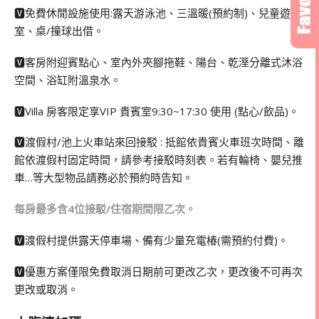
🆅免費休閒設施使用:露天游泳池、三溫暖(預約制)、兒童遊戲
室、桌/撞球出借。
🆅客房附迎賓點心、室內外夾腳拖鞋、陽台、乾溼分離式沐浴
空間、浴缸附溫泉水。
🆅Villa 房客限定享VIP 貴賓室9:30~17:30 使用 (點心/飲品)。
🆅渡假村/池上火車站來回接駁 : 抵館依貴賓火車班次時間、離
館依渡假村固定時間，請參考接駁時刻表。若有輪椅、嬰兒推
車…等大型物品請務必於預約時告知。
每房最多含4位接駁/住宿期間限乙次。
🆅渡假村提供露天停車場、備有少量充電椿(需預約付費)。
🆅優惠方案僅限免費取消日期前可更改乙次，更改後不可再次
更改或取消。