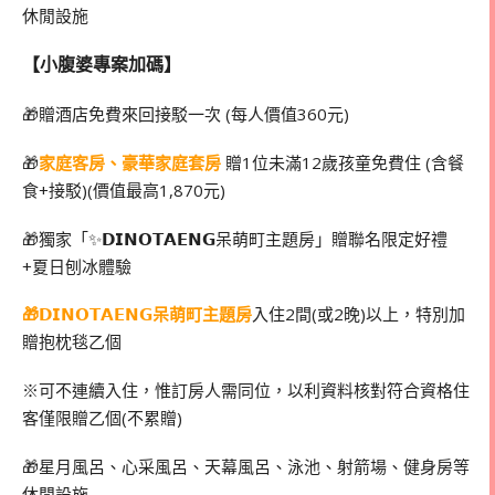
休閒設施
【小腹婆專案加碼】
🎁贈酒店免費來回接駁一次 (每人價值360元)
🎁
家庭客房、豪華家庭套房
贈1位未滿12歲孩童免費住 (含餐
食+接駁)(價值最高1,870元)
🎁獨家「✨𝗗𝗜𝗡𝗢𝗧𝗔𝗘𝗡𝗚呆萌町主題房」贈聯名限定好禮
+夏日刨冰體驗
🎁𝗗𝗜𝗡𝗢𝗧𝗔𝗘𝗡𝗚呆萌町主題房
入住2間(或2晚)以上，特別加
贈抱枕毯乙個
※可不連續入住，惟訂房人需同位，以利資料核對符合資格住
客僅限贈乙個(不累贈)
🎁星月風呂、心采風呂、天幕風呂、泳池、射箭場、健身房等
休閒設施