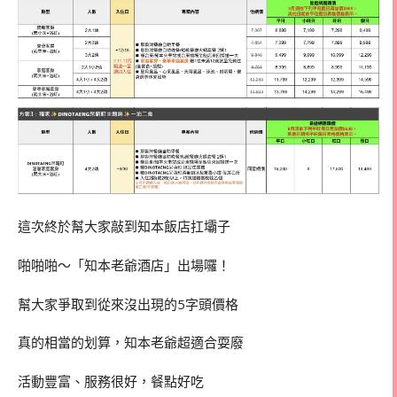
這次終於幫大家敲到知本飯店扛壩子
啪啪啪～「知本老爺酒店」出場囉！
幫大家爭取到從來沒出現的5字頭價格
真的相當的划算，知本老爺超適合耍廢
活動豐富、服務很好，餐點好吃