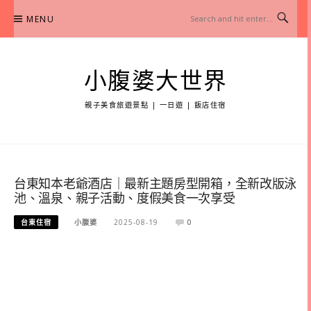
Skip
MENU
to
content
小腹婆大世界
親子美食旅遊景點 | 一日遊 | 飯店住宿
台東知本老爺酒店｜最新主題房型開箱，全新改版泳
池、溫泉、親子活動、度假美食一次享受
台東住宿
小腹婆
2025-08-19
0