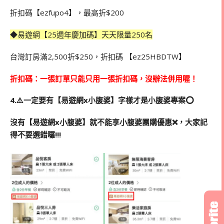
折扣碼【ezfupo4】，最高折$200
◆易遊網【25週年慶加碼】天天限量250名
台灣訂房滿2,500折$250，折扣碼 【ez25HBDTW】
折扣碼：一張訂單只能只用一張折扣碼，沒辦法併用喔！
4.⚠️一定要有【易遊網x小腹婆】字樣才是小腹婆專案
⭕️
沒有【易遊網x小腹婆】就不能享小腹婆團購優惠❌，
大家記
得不要選錯囉!!!