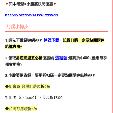
▼
知本老爺X小腹婆快閃優惠
▼
https://eztravel.tw/7ztwd9
訂房小撇步
1.請先下載易遊網APP
這裡下載
，
記得訂購一定要點團購連
結進去唷~
碼
這裡領
最高折$400
2.領取
易遊網週五必搶
優惠
(優惠每季
都會更換)
3.小腹婆幫省錢，要用折扣碼一定要點團購連結進APP
◆新會員-台灣訂房現折6%
折扣碼【ezfupo6】，最高折$300
◆台灣訂房現折4%