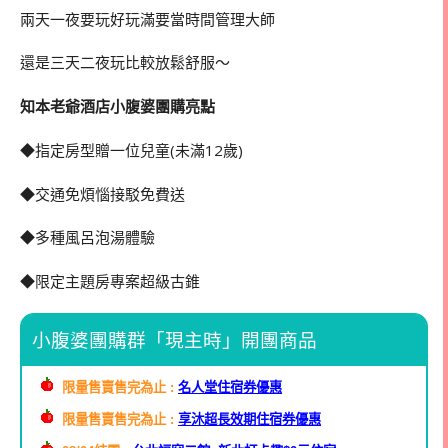
兩天一夜要玩好玩滿要當時間管理大師
還是三天二夜玩比較放鬆舒服～
知本老爺酒店小腹婆團購亮點
◆指定房型贈一位兒童(未滿12歲)
◆交通免煩惱接駁免費送
◆多種風呂泡湯體驗
◆限定主題房專案超級古錐
小腹婆團購群「現主時」開團商品
限量售賣售完為止 :
名人堂住宿券優惠
限量售賣售完為止 :
享沐超長效期住宿券優惠