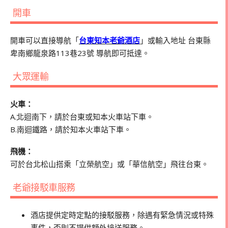
開車
開車可以直接導航「
台東知本老爺酒店
」或輸入地址 台東縣
卑南鄉龍泉路113巷23號 導航即可抵達。
大眾運輸
火車：
A.北迴南下，請於台東或知本火車站下車。
B.南迴鐵路，請於知本火車站下車。
飛機：
可於台北松山搭乘「立榮航空」或「華信航空」飛往台東。
老爺接駁車服務
酒店提供定時定點的接駁服務，除遇有緊急情況或特殊
事件，否則不提供額外接送服務。