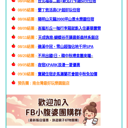
08/04結團 :
台北福容二館+新北打卡趣$0元住宿
08/05結團 :
墾丁悠活高CP超好玩住宿
08/06結團 :
陽明山天籟2000坪山景水樂園住宿
08/09結團 :
峇嵐杉丘一咖行李箱就能入住豪華露營
08/11結團：
天成逸旅-蝴蝶谷花蓮最新森林系飯店
08/16結團 :
礁溪中冠、雪山超強佔地千坪SPA
08/20結團 :
不用出國!日、韓中秋禮盒團來囉~
09/05結團 :
夜宿XPARK浪漫一夏優惠
09/30結團 :
寶藏住宿走馬瀨蘭花會館中秋免加價
預告團 : 南台灣最好玩樂園飯店