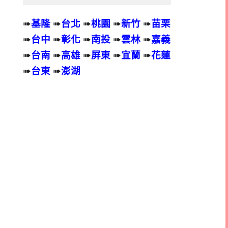
➠
基隆
➠
台北
➠
桃園
➠
新竹
➠
苗栗
➠
台中
➠
彰化
➠
南投
➠
雲林
➠
嘉義
➠
台南
➠
高雄
➠
屏東
➠
宜蘭
➠
花蓮
➠
台東
➠
澎湖