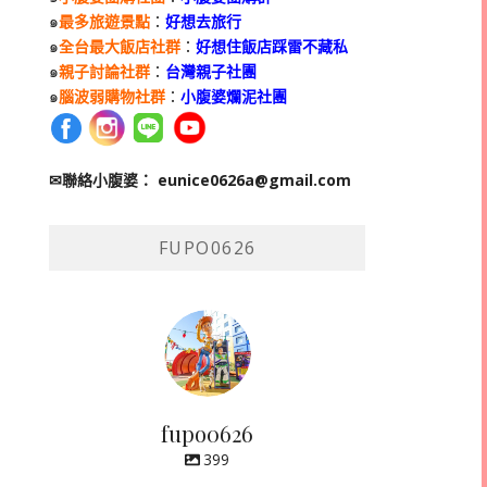
๑
最多旅遊景點
：
好想去旅行
๑
全台最大飯店社群
：
好想住飯店踩雷不藏私
๑
親子討論社群
：
台灣親子社團
๑
腦波弱購物社群
：
小腹婆爛泥社團
✉聯絡小腹婆：
eunice0626a@gmail.com
FUPO0626
fupo0626
399