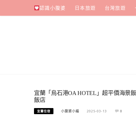
Skip
認識小腹婆
日本旅遊
台灣旅遊
to
content
宜蘭「烏石港OA HOTEL」超平價海
飯店
小腹婆小編
2025-03-13
0
宜蘭住宿