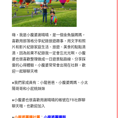
嗨，我是小腹婆謝晴晴，是一個金魚腦媽媽，
喜歡用部落格分享紀錄旅遊趣事，用文字和照
片和影片紀錄家庭生活、旅遊、美食的點點滴
滴，因為如果不紀錄我一定會忘光光啊。小腹
婆也很喜歡整理做成一日遊景點路線、分享踩
雷的心得體驗，小腹婆常常會出現在社群，歡
迎一起聊聊天唷
๑我們家成員有：小龍爸爸、小腹婆媽媽、小太
陽哥哥和小屁桃妹妹
๑小腹婆也很喜歡用謝晴晴的帳號在
FB
社群聊
聊天哦，也歡迎加入
๑
小腹婆團購社團
：
小腹婆團購群