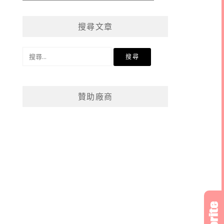
章
分
搜尋文章
類
搜
尋
關
鍵
贊助廠商
字: