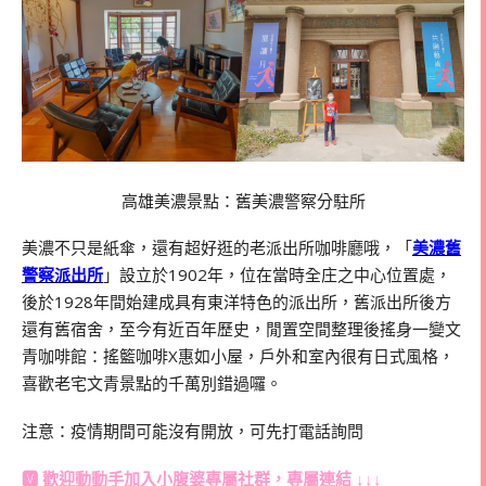
高雄美濃景點：舊美濃警察分駐所
美濃不只是紙傘，還有超好逛的老派出所咖啡廳哦，「
美濃舊
警察派出所
」設立於1902年，位在當時全庄之中心位置處，
後於1928年間始建成具有東洋特色的派出所，舊派出所後方
還有舊宿舍，至今有近百年歷史，閒置空間整理後搖身一變文
青咖啡館：搖籃咖啡X惠如小屋，戶外和室內很有日式風格，
喜歡老宅文青景點的千萬別錯過囉。
注意：疫情期間可能沒有開放，可先打電話詢問
🆅 歡迎動動手加入
小腹婆專屬社群
，專屬連結 ↓↓↓