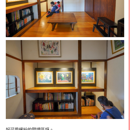
好可愛繽紛的閱讀區呀。