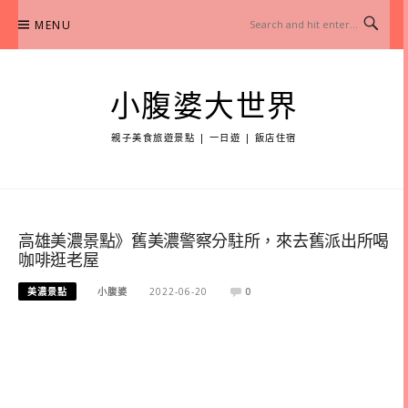
Skip
MENU
to
content
小腹婆大世界
親子美食旅遊景點 | 一日遊 | 飯店住宿
高雄美濃景點》舊美濃警察分駐所，來去舊派出所喝
咖啡逛老屋
美濃景點
小腹婆
2022-06-20
0