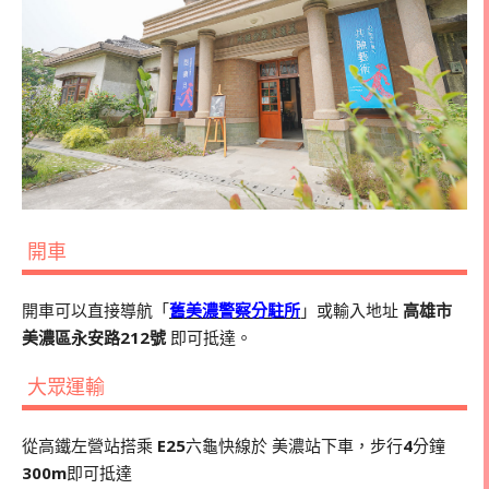
開車
開車可以直接導航「
舊美濃警察分駐所
」或輸入地址
高雄市
美濃區永安路212號
即可抵達。
大眾運輸
從高鐵左營站搭乘
E25
六龜快線於
美濃站下車，步行
4
分鐘
300m
即可抵達