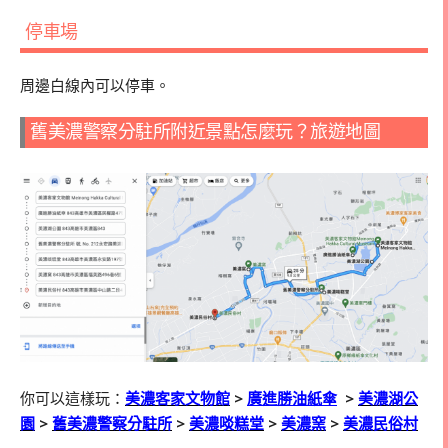
停車場
周邊白線內可以停車。
舊美濃警察分駐所附近景點怎麼玩？旅遊地圖
你可以這樣玩：
美濃客家文物館
>
廣進勝油紙傘
>
美濃湖公
園
>
舊美濃警察分駐所
>
美濃啖糕堂
>
美濃窯
>
美濃民俗村