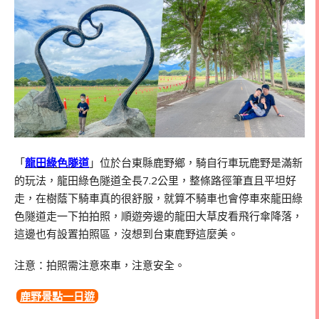
「
龍田綠色隧道
」位於台東縣鹿野鄉，騎自行車玩鹿野是滿新
的玩法，龍田綠色隧道全長7.2公里，整條路徑筆直且平坦好
走，在樹蔭下騎車真的很舒服，就算不騎車也會停車來龍田綠
色隧道走一下拍拍照，順遊旁邊的龍田大草皮看飛行傘降落，
這邊也有設置拍照區，沒想到台東鹿野這麼美。
注意：拍照需注意來車，注意安全。
鹿野景點一日遊