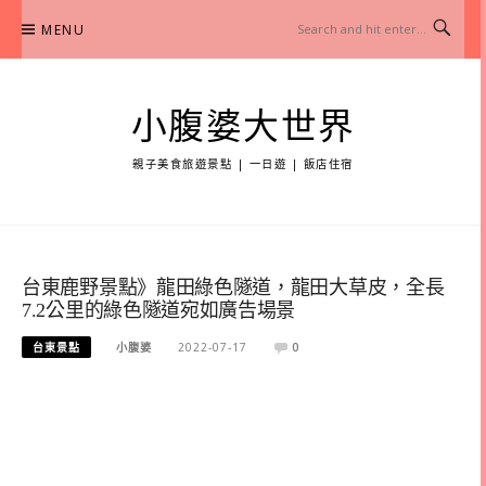
Skip
MENU
to
content
小腹婆大世界
親子美食旅遊景點 | 一日遊 | 飯店住宿
台東鹿野景點》龍田綠色隧道，龍田大草皮，全長
7.2公里的綠色隧道宛如廣告場景
台東景點
小腹婆
2022-07-17
0