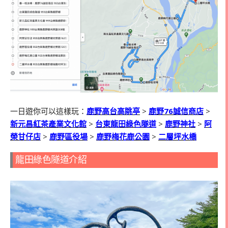
一日遊你可以這樣玩：
鹿野高台高眺亭
>
鹿野
76
誠信商店
>
新元昌紅茶產業文化館
>
台東龍田綠色隧道
>
鹿野神社
>
阿
榮甘仔店
>
鹿野區役場
>
鹿野梅花鹿公園
>
二層坪水橋
龍田綠色隧道介紹