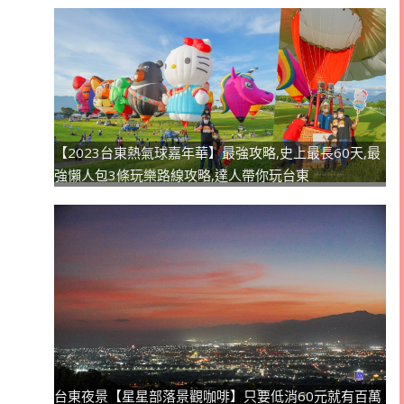
【2023台東熱氣球嘉年華】最強攻略,史上最長60天,最
強懶人包3條玩樂路線攻略,達人帶你玩台東
台東夜景【星星部落景觀咖啡】只要低消60元就有百萬