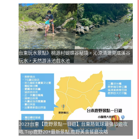
台東玩水景點》桃源村蝴蝶谷秘境，沁涼清澈見底溪谷
玩水，天然游泳池戲水池
2023台東【鹿野景點一日遊】台東熱氣球最強旅遊攻
略,Top鹿野20+最新景點,鹿野美食餐廳攻略