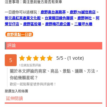
注意事項：需注意前後方是否有來車
一日遊你可以這樣玩：
鹿野高台高眺亭
>
鹿野
76
誠信商店
>
新元昌紅茶產業文化館
>
台東龍田綠色隧道
>
鹿野神社
>
阿
榮甘仔店
>
鹿野區役場
>
鹿野梅花鹿公園
>
二層坪水橋
鹿野景點一日遊
評論
5/5 - (1 vote)
5
1位網友投票評論
關於本文評論的商家、商品、景點、議題、方法，
你給幾顆星呢？
歡迎一起點擊星號參與評論唷！
按讚加入粉絲團
延伸閱讀