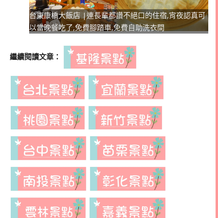
台東康橋大飯店 |連長輩都讚不絕口的住宿,宵夜認真可
以當晚餐吃了,免費腳踏車,免費自助洗衣間
繼續閱讀文章：