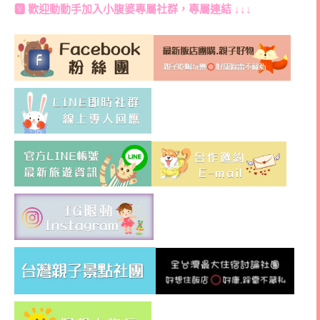
🆅 歡迎動動手加入
小腹婆專屬社群
，專屬連結 ↓↓↓