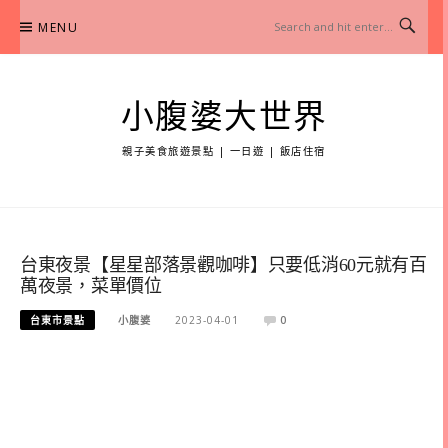
Skip
MENU
to
content
小腹婆大世界
親子美食旅遊景點 | 一日遊 | 飯店住宿
台東夜景【星星部落景觀咖啡】只要低消60元就有百
萬夜景，菜單價位
台東市景點
小腹婆
2023-04-01
0