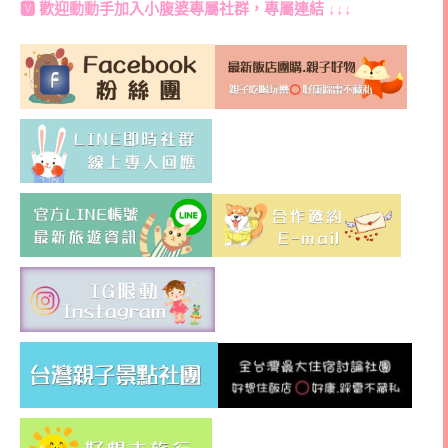
🆅 歡迎動動手加入
小腹婆專屬社群
，專屬連結 ↓↓↓