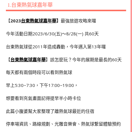
1.台東熱氣球嘉年華
【
2023
台東熱氣球嘉年華
】
最強旅遊攻略來囉
今年活動日期2023/6/30(五)～8/28(一) 共60天
台東熱氣球從
2011
年造成轟動，今年邁入第13年囉
【
台東熱氣球嘉年華
】該怎麼玩？今年的展期是最長的60天
每天都有兩個時段可以看到熱氣球
早上
5:30~7:30
，下午
17:00~19:00
，
想要看到充氣畫面記得提早半小時卡位
此篇小腹婆幫大家整理了離熱氣球最近的住宿
停車場資訊、路線規劃、光雕音樂會、熱氣球繫留體驗預約