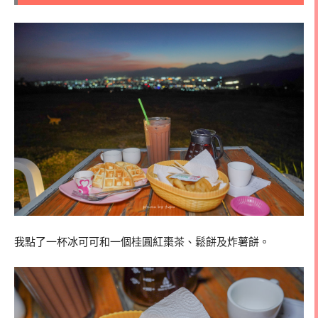
我點了一杯冰可可和一個桂圓紅棗茶、鬆餅及炸薯餅。