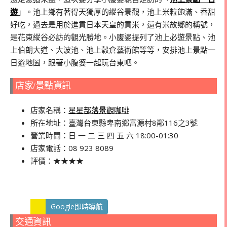
遊
」。池上鄉有著得天獨厚的縱谷景觀，池上米粒飽滿、香甜
好吃，過去是用於進貢日本天皇的貢米，還有米故鄉的稱號，
是花東縱谷必訪的觀光勝地。小腹婆提列了池上必遊景點、池
上伯朗大道、大波池、池上穀倉藝術館等等，安排池上景點一
日遊地圖，跟著小腹婆一起玩台東吧。
店家/景點資訊
店家名稱：
星星部落景觀咖啡
所在地址：臺灣台東縣卑南鄉富源村8鄰116之3號
營業時間：日 一 二 三 四 五 六 18:00-01:30
店家電話：08 923 8089
評價：★★★★
Google即時導航
交通資訊